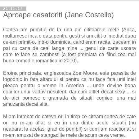
21.11.12
Aproape casatoriti (Jane Costello)
Cartea am primit-o de la una din cititoarele mele (Anca,
multumesc inca o data pentru gest) si am citit-o imediat dupa
ce-am primit-o, intr-o duminica, cand eram racita, zaceam in
pat cu cana de ceai langa mine ... genul de carte usoara
care te face sa zambesti (a fost premiata ca fiind cea mai
buna comedie romantica in 2010).
Eroina principala, englezoaica Zoe Moore, este parasita de
logodnic in fata altarului si pentru ca nu face fata umilintei
pleaca pentru o vreme in America ... unde devine bona
copiilor unui vaduv nesuferit, dar cum altfel decat sexy ... si
de aici pornesc o gramada de situatii comice, una mai
amuzanta decat alta.
M-am intrebat de cateva ori in timp ce citeam cartea de cate
ori nu m-am aflat si eu in una dintre acele situatii (nu
neaparat la acelasi grad de penibil) si cum am reactionat si
m-am amuzat de stangaciile mele de acum ceva vreme.