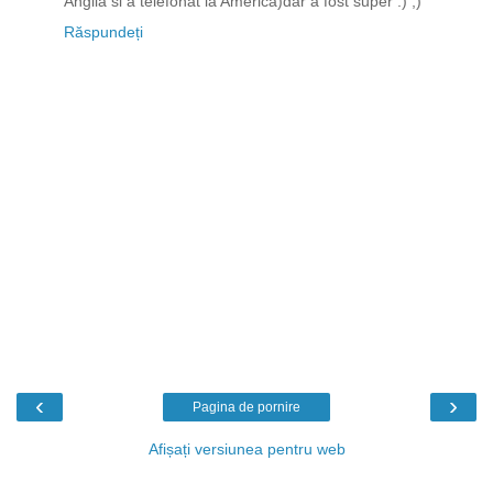
Anglia si a telefonat la America)dar a fost super :) ;)
Răspundeți
‹
›
Pagina de pornire
Afișați versiunea pentru web