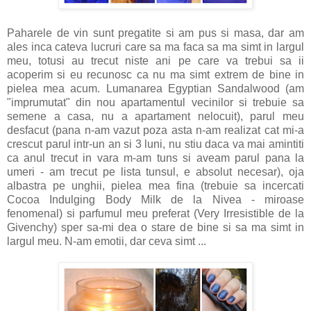
Paharele de vin sunt pregatite si am pus si masa, dar am
ales inca cateva lucruri care sa ma faca sa ma simt in largul
meu, totusi au trecut niste ani pe care va trebui sa ii
acoperim si eu recunosc ca nu ma simt extrem de bine in
pielea mea acum. Lumanarea Egyptian Sandalwood (am
"imprumutat" din nou apartamentul vecinilor si trebuie sa
semene a casa, nu a apartament nelocuit), parul meu
desfacut (pana n-am vazut poza asta n-am realizat cat mi-a
crescut parul intr-un an si 3 luni, nu stiu daca va mai amintiti
ca anul trecut in vara m-am tuns si aveam parul pana la
umeri - am trecut pe lista tunsul, e absolut necesar), oja
albastra pe unghii, pielea mea fina (trebuie sa incercati
Cocoa Indulging Body Milk de la Nivea - miroase
fenomenal) si parfumul meu preferat (Very Irresistible de la
Givenchy) sper sa-mi dea o stare de bine si sa ma simt in
largul meu. N-am emotii, dar ceva simt ...