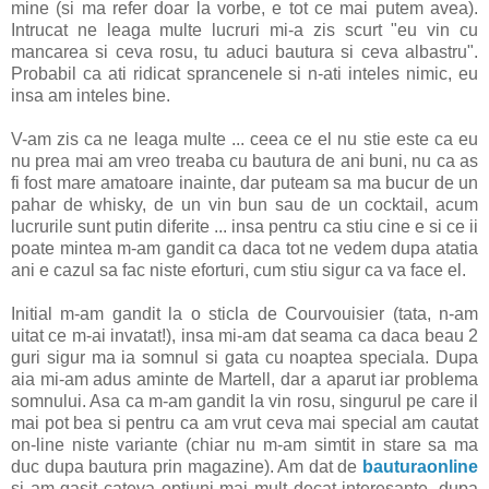
mine (si ma refer doar la vorbe, e tot ce mai putem avea).
Intrucat ne leaga multe lucruri mi-a zis scurt "eu vin cu
mancarea si ceva rosu, tu aduci bautura si ceva albastru".
Probabil ca ati ridicat sprancenele si n-ati inteles nimic, eu
insa am inteles bine.
V-am zis ca ne leaga multe ... ceea ce el nu stie este ca eu
nu prea mai am vreo treaba cu bautura de ani buni, nu ca as
fi fost mare amatoare inainte, dar puteam sa ma bucur de un
pahar de whisky, de un vin bun sau de un cocktail, acum
lucrurile sunt putin diferite ... insa pentru ca stiu cine e si ce ii
poate mintea m-am gandit ca daca tot ne vedem dupa atatia
ani e cazul sa fac niste eforturi, cum stiu sigur ca va face el.
Initial m-am gandit la o sticla de Courvouisier (tata, n-am
uitat ce m-ai invatat!), insa mi-am dat seama ca daca beau 2
guri sigur ma ia somnul si gata cu noaptea speciala. Dupa
aia mi-am adus aminte de Martell, dar a aparut iar problema
somnului. Asa ca m-am gandit la vin rosu, singurul pe care il
mai pot bea si pentru ca am vrut ceva mai special am cautat
on-line niste variante
(chiar nu m-am simtit in stare sa ma
duc dupa bautura prin magazine). Am dat de
bauturaonline
si am gasit cateva optiuni mai mult decat interesante, dupa