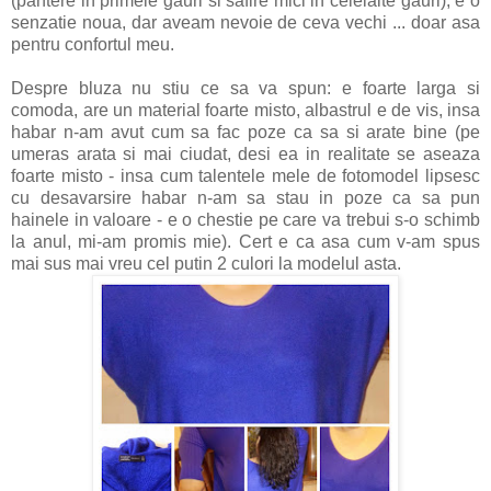
(pantere in primele gauri si safire mici in celelalte gauri), e o
senzatie noua, dar aveam nevoie de ceva vechi ... doar asa
pentru confortul meu.
Despre bluza nu stiu ce sa va spun: e foarte larga si
comoda, are un material foarte misto, albastrul e de vis, insa
habar n-am avut cum sa fac poze ca sa si arate bine (pe
umeras arata si mai ciudat, desi ea in realitate se aseaza
foarte misto - insa cum talentele mele de fotomodel lipsesc
cu desavarsire habar n-am sa stau in poze ca sa pun
hainele in valoare - e o chestie pe care va trebui s-o schimb
la anul, mi-am promis mie). Cert e ca asa cum v-am spus
mai sus mai vreu cel putin 2 culori la modelul asta.