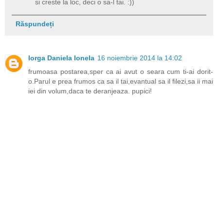
si creste la loc, deci o sa-l tai. :))
Răspundeți
Iorga Daniela Ionela
16 noiembrie 2014 la 14:02
frumoasa postarea,sper ca ai avut o seara cum ti-ai dorit-
o.Parul e prea frumos ca sa il tai,evantual sa il filezi,sa ii mai
iei din volum,daca te deranjeaza. pupici!