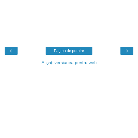
‹
›
Pagina de pornire
Afișați versiunea pentru web