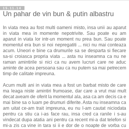
15.11.14
Un pahar de vin bun & putin albastru
In viata mea au fost multi oameni misto, insa unii au aparut
in viata mea in momente nepotrivite. Sau poate eu am
aparut in viata lor intr-un moment nu prea bun. Sau poate
momentul era bun si noi nepregatiti ... nici nu mai conteaza
acum. Uneori e bine ca drumurile sa se desparta si fiecare
sa-si croiasca propria viata ... asta nu inseamna ca nu ne
raman amintirile si nici ca nu avem lucruri care ne aduc
aminte de acea persoana sau ca nu putem sa mai petrecem
timp de calitate impreuna.
Acum multi ani in viata mea a fost un barbat misto de care
ma leaga niste amintiri frumoase, dar care a vrut mai mult
decat aveam de oferit la momentul ala, asa ca am decis ca e
mai bine sa o luam pe drumuri diferite. Asta nu inseamna ca
am uitat ce-am trait impreuna, eu nu l-am cautat niciodata
pentru ca stiu ca i-as face rau, insa cred ca ranile i s-au
vindecat dupa atatia ani pentru ca recent mi-a dat telefon si
mi-a zis ca vine in tara si ii e dor de o noapte de vorba cu