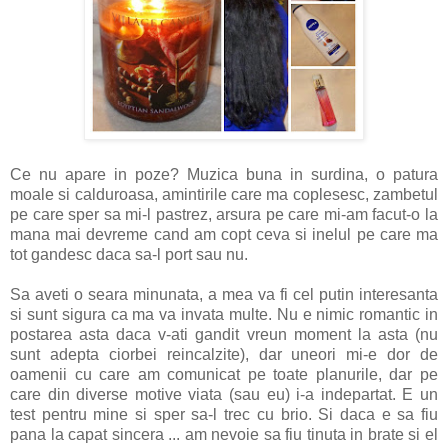
Ce nu apare in poze? Muzica buna in surdina, o patura
moale si calduroasa, amintirile care ma coplesesc, zambetul
pe care sper sa mi-l pastrez, arsura pe care mi-am facut-o la
mana mai devreme cand am copt ceva si inelul pe care ma
tot gandesc daca sa-l port sau nu.
Sa aveti o seara minunata, a mea va fi cel putin interesanta
si sunt sigura ca ma va invata multe. Nu e nimic romantic in
postarea asta daca v-ati gandit vreun moment la asta (nu
sunt adepta ciorbei reincalzite), dar uneori mi-e dor de
oamenii cu care am comunicat pe toate planurile, dar pe
care din diverse motive viata (sau eu) i-a indepartat. E un
test pentru mine si sper sa-l trec cu brio. Si daca e sa fiu
pana la capat sincera ... am nevoie sa fiu tinuta in brate si el