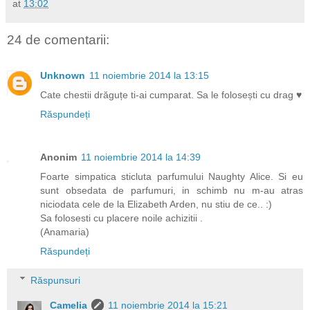
at
13:02
24 de comentarii:
Unknown
11 noiembrie 2014 la 13:15
Cate chestii drăguțe ti-ai cumparat. Sa le folosești cu drag ♥
Răspundeți
Anonim
11 noiembrie 2014 la 14:39
Foarte simpatica sticluta parfumului Naughty Alice. Si eu
sunt obsedata de parfumuri, in schimb nu m-au atras
niciodata cele de la Elizabeth Arden, nu stiu de ce.. :)
Sa folosesti cu placere noile achizitii .
(Anamaria)
Răspundeți
Răspunsuri
Camelia
11 noiembrie 2014 la 15:21