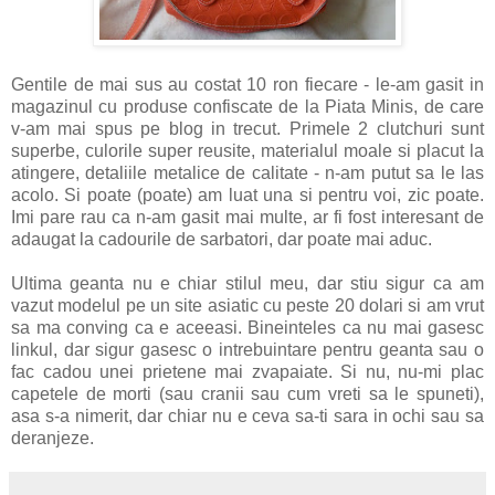
Gentile de mai sus au costat 10 ron fiecare - le-am gasit in
magazinul cu produse confiscate de la Piata Minis, de care
v-am mai spus pe blog in trecut. Primele 2 clutchuri sunt
superbe, culorile super reusite, materialul moale si placut la
atingere, detaliile metalice de calitate - n-am putut sa le las
acolo. Si poate (poate) am luat una si pentru voi, zic poate.
Imi pare rau ca n-am gasit mai multe, ar fi fost interesant de
adaugat la cadourile de sarbatori, dar poate mai aduc.
Ultima geanta nu e chiar stilul meu, dar stiu sigur ca am
vazut modelul pe un site asiatic cu peste 20 dolari si am vrut
sa ma conving ca e aceeasi. Bineinteles ca nu mai gasesc
linkul, dar sigur gasesc o intrebuintare pentru geanta sau o
fac cadou unei prietene mai zvapaiate. Si nu, nu-mi plac
capetele de morti (sau cranii sau cum vreti sa le spuneti),
asa s-a nimerit, dar chiar nu e ceva sa-ti sara in ochi sau sa
deranjeze.