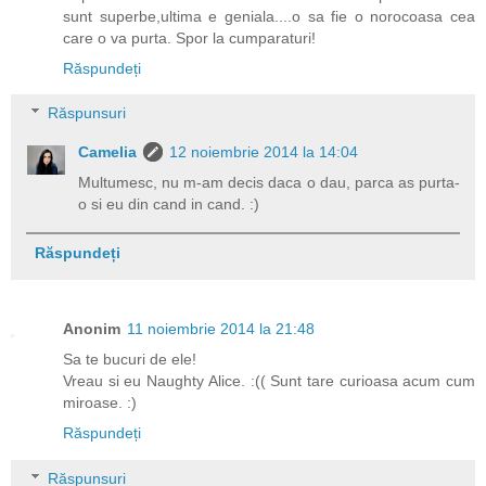
sunt superbe,ultima e geniala....o sa fie o norocoasa cea
care o va purta. Spor la cumparaturi!
Răspundeți
Răspunsuri
Camelia
12 noiembrie 2014 la 14:04
Multumesc, nu m-am decis daca o dau, parca as purta-
o si eu din cand in cand. :)
Răspundeți
Anonim
11 noiembrie 2014 la 21:48
Sa te bucuri de ele!
Vreau si eu Naughty Alice. :(( Sunt tare curioasa acum cum
miroase. :)
Răspundeți
Răspunsuri