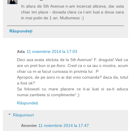
In afara de 5th Avenue n-am incercat altceva, dar asta
chiar imi place - dovada clara ca l-am luat a doua oara
in mai putin de 1 an. Multumesc :)
Răspundeți
Ada
11 noiembrie 2014 la 17:03
Deci asa arata sticluta de la 5th Avenue! F. draguta! Vad ca
are un pret bun si pe Aoro. Cred ca o sa iau o mostra, acum
chiar ca m-ai facut curioasa in privinta lui. :P
Apropos, de pe aoro.ro ai dat vreo comanda? daca da, totul
a fost ok?
Sa folosesti cu mare placere ce ti-ai luat si sa-ti aduca
numai zambete si complimente! ;)
Răspundeți
Răspunsuri
Anonim
11 noiembrie 2014 la 17:47