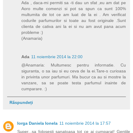
Ada , daca-mi permiti sa -ti dau un sfat ,eu am dat pe
Aoro multe comenzi si pot sa spun ca sunt 100%
multumita de tot ce am luat de la ei . Am verificat
codurile parfumurilor si toate au fost originale .Sunt
clienta de cativa ani la ei si nu am avut pana acum
probleme :)
(Anamaria)
Ada
11 noiembrie 2014 la 22:00
@Anamaria: Multumesc pentru informatie. Cu
siguranta, o sa iau si eu ceva de la ei.Tare-s curioasa
in privinta unor parfumuri. Ma bucur ca au si mostre la
vanzare, sa se poate testa parfumul inainte de
cumparare. :)
Răspundeți
Iorga Daniela Ionela
11 noiembrie 2014 la 17:57
Super...sa folosesti sanatoasa tot ce ai cumparat! Gentile