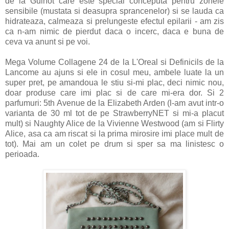
de la Guinot care este special conceputa pentru zonele
sensibile (mustata si deasupra sprancenelor) si se lauda ca
hidrateaza, calmeaza si prelungeste efectul epilarii - am zis
ca n-am nimic de pierdut daca o incerc, daca e buna de
ceva va anunt si pe voi.
Mega Volume Collagene 24 de la L'Oreal si Definicils de la
Lancome au ajuns si ele in cosul meu, ambele luate la un
super pret, pe amandoua le stiu si-mi plac, deci nimic nou,
doar produse care imi plac si de care mi-era dor. Si 2
parfumuri: 5th Avenue de la Elizabeth Arden (l-am avut intr-o
varianta de 30 ml tot de pe StrawberryNET si mi-a placut
mult) si Naughty Alice de la Vivienne Westwood (am si Flirty
Alice, asa ca am riscat si la prima mirosire imi place mult de
tot). Mai am un colet pe drum si sper sa ma linistesc o
perioada.