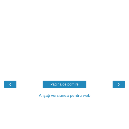
‹
›
Pagina de pornire
Afișați versiunea pentru web