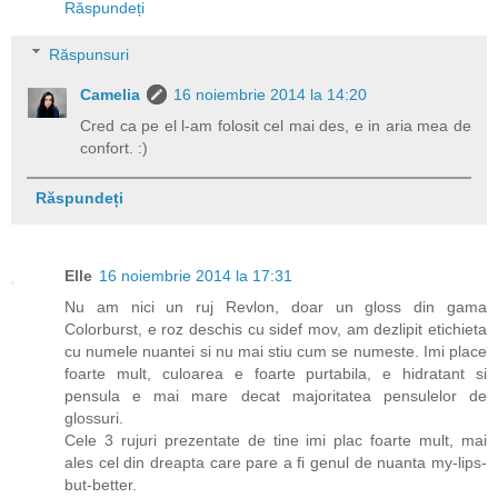
Răspundeți
Răspunsuri
Camelia
16 noiembrie 2014 la 14:20
Cred ca pe el l-am folosit cel mai des, e in aria mea de
confort. :)
Răspundeți
Elle
16 noiembrie 2014 la 17:31
Nu am nici un ruj Revlon, doar un gloss din gama
Colorburst, e roz deschis cu sidef mov, am dezlipit etichieta
cu numele nuantei si nu mai stiu cum se numeste. Imi place
foarte mult, culoarea e foarte purtabila, e hidratant si
pensula e mai mare decat majoritatea pensulelor de
glossuri.
Cele 3 rujuri prezentate de tine imi plac foarte mult, mai
ales cel din dreapta care pare a fi genul de nuanta my-lips-
but-better.