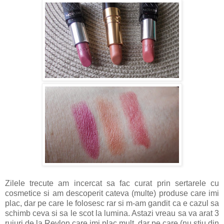
Zilele trecute am incercat sa fac curat prin sertarele cu
cosmetice si am descoperit cateva (multe) produse care imi
plac, dar pe care le folosesc rar si m-am gandit ca e cazul sa
schimb ceva si sa le scot la lumina. Astazi vreau sa va arat 3
rujuri de la Revlon care imi plac mult, dar pe care (nu stiu din