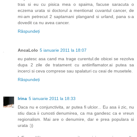
tras si eu cu pisica mea o spaima, facuse saracuta o
eczema urata si doctorul a mentionat cuvantul cancer, de
mi-am petrecut 2 saptamani plangand si urland, pana s-a
dovedit ca nu avea cancer.
Răspundeți
AncaLolo
5 ianuarie 2011 la 18:07
eu patesc asa cand ma trage curentul.de obicei se rezolva
dupa 2 zile de tratament cu antiinflamator.ai putea sa
incerci si ceva comprese sau spalaturi cu ceai de musetele.
Răspundeți
Irina
5 ianuarie 2011 la 18:33
Daca nu e conjunctivita, ar putea fi ulcior... Eu asa ii zic, nu
stiu daca ii cunosti denumirea, ca ma gandesc ca e vreun
regionalism. Mai are o denumire, dar e prea populara si
urata :))