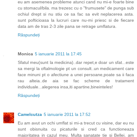
eu am asemenea probleme atunci cand nu mi-e foarte bine
cu stomacul/bila. ma trezesc cu o "frumusete" de punga sub
ochiul drept si nu stiu ce sa fac sa evit neplacerea asta.
sunt pofticioasa la lucruri care nu-mi priesc si de fiecare
data am de tras 2-3 zile pana se retrage umflatura.
Răspundeți
Monica
5 ianuarie 2011 la 17:45
Sfatul meu(sunt la medicina)..dar repet,e doar un sfat...este
sa mergi la oftalmologie pt un consult..un medicament care
face minuni pt o afectiune a unei persoane,poate sa ii faca
rau alteia..de aia se fac scheme de tratament
individuale...alegerea insa,iti apartine,bineinteles!
Răspundeți
Camelcutza
5 ianuarie 2011 la 17:52
Eu am avut un ochi umflat si mi-a trecut cu visine, dar eu nu
sunt obisnuita cu picaturile si cred ca functioneaza
majoritatea in cazul meu. Multa sanatate tie si Bellei, am