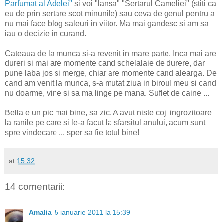
Parfumat al Adelei"
si voi "lansa" "Sertarul Cameliei" (stiti ca
eu de prin sertare scot minunile) sau ceva de genul pentru a
nu mai face blog saleuri in viitor. Ma mai gandesc si am sa
iau o decizie in curand.
Cateaua de la munca si-a revenit in mare parte. Inca mai are
dureri si mai are momente cand schelalaie de durere, dar
pune laba jos si merge, chiar are momente cand alearga. De
cand am venit la munca, s-a mutat ziua in biroul meu si cand
nu doarme, vine si sa ma linge pe mana. Suflet de caine ...
Bella e un pic mai bine, sa zic. A avut niste coji ingrozitoare
la ranile pe care si le-a facut la sfarsitul anului, acum sunt
spre vindecare ... sper sa fie totul bine!
at
15:32
14 comentarii:
Amalia
5 ianuarie 2011 la 15:39