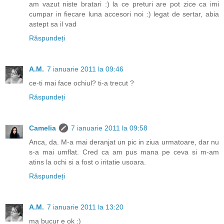
am vazut niste bratari :) la ce preturi are pot zice ca imi
cumpar in fiecare luna accesori noi :) legat de sertar, abia
astept sa il vad
Răspundeți
A.M.
7 ianuarie 2011 la 09:46
ce-ti mai face ochiul? ti-a trecut ?
Răspundeți
Camelia
7 ianuarie 2011 la 09:58
Anca, da. M-a mai deranjat un pic in ziua urmatoare, dar nu
s-a mai umflat. Cred ca am pus mana pe ceva si m-am
atins la ochi si a fost o iritatie usoara.
Răspundeți
A.M.
7 ianuarie 2011 la 13:20
ma bucur e ok :)