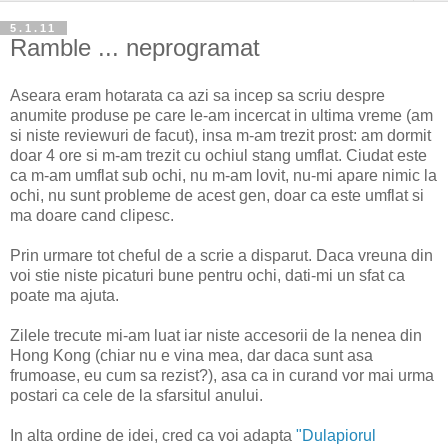
5.1.11
Ramble ... neprogramat
Aseara eram hotarata ca azi sa incep sa scriu despre
anumite produse pe care le-am incercat in ultima vreme (am
si niste reviewuri de facut), insa m-am trezit prost: am dormit
doar 4 ore si m-am trezit cu ochiul stang umflat. Ciudat este
ca m-am umflat sub ochi, nu m-am lovit, nu-mi apare nimic la
ochi, nu sunt probleme de acest gen, doar ca este umflat si
ma doare cand clipesc.
Prin urmare tot cheful de a scrie a disparut. Daca vreuna din
voi stie niste picaturi bune pentru ochi, dati-mi un sfat ca
poate ma ajuta.
Zilele trecute mi-am luat iar niste accesorii de la nenea din
Hong Kong (chiar nu e vina mea, dar daca sunt asa
frumoase, eu cum sa rezist?), asa ca in curand vor mai urma
postari ca cele de la sfarsitul anului.
In alta ordine de idei, cred ca voi adapta
"Dulapiorul