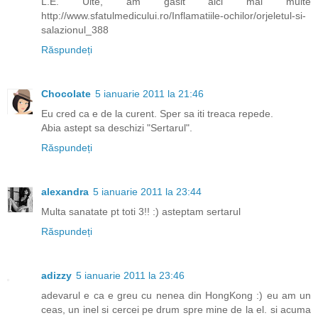
L.E. Uite, am gasit aici mai multe
http://www.sfatulmedicului.ro/Inflamatiile-ochilor/orjeletul-si-
salazionul_388
Răspundeți
Chocolate
5 ianuarie 2011 la 21:46
Eu cred ca e de la curent. Sper sa iti treaca repede.
Abia astept sa deschizi "Sertarul".
Răspundeți
alexandra
5 ianuarie 2011 la 23:44
Multa sanatate pt toti 3!! :) asteptam sertarul
Răspundeți
adizzy
5 ianuarie 2011 la 23:46
adevarul e ca e greu cu nenea din HongKong :) eu am un
ceas, un inel si cercei pe drum spre mine de la el. si acuma