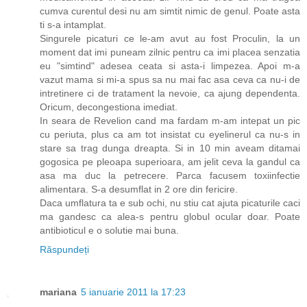
cumva curentul desi nu am simtit nimic de genul. Poate asta
ti s-a intamplat.
Singurele picaturi ce le-am avut au fost Proculin, la un
moment dat imi puneam zilnic pentru ca imi placea senzatia
eu "simtind" adesea ceata si asta-i limpezea. Apoi m-a
vazut mama si mi-a spus sa nu mai fac asa ceva ca nu-i de
intretinere ci de tratament la nevoie, ca ajung dependenta.
Oricum, decongestiona imediat.
In seara de Revelion cand ma fardam m-am intepat un pic
cu periuta, plus ca am tot insistat cu eyelinerul ca nu-s in
stare sa trag dunga dreapta. Si in 10 min aveam ditamai
gogosica pe pleoapa superioara, am jelit ceva la gandul ca
asa ma duc la petrecere. Parca facusem toxiinfectie
alimentara. S-a desumflat in 2 ore din fericire.
Daca umflatura ta e sub ochi, nu stiu cat ajuta picaturile caci
ma gandesc ca alea-s pentru globul ocular doar. Poate
antibioticul e o solutie mai buna.
Răspundeți
mariana
5 ianuarie 2011 la 17:23