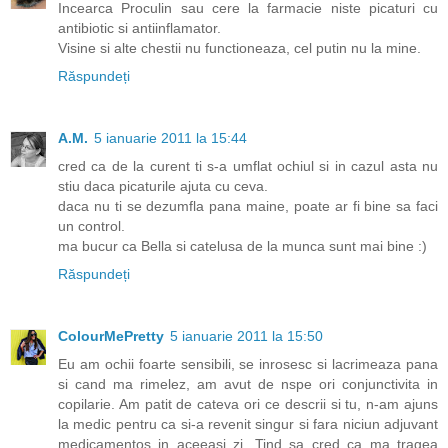
Incearca Proculin sau cere la farmacie niste picaturi cu
antibiotic si antiinflamator.
Visine si alte chestii nu functioneaza, cel putin nu la mine.
Răspundeți
A.M.
5 ianuarie 2011 la 15:44
cred ca de la curent ti s-a umflat ochiul si in cazul asta nu
stiu daca picaturile ajuta cu ceva.
daca nu ti se dezumfla pana maine, poate ar fi bine sa faci
un control.
ma bucur ca Bella si catelusa de la munca sunt mai bine :)
Răspundeți
ColourMePretty
5 ianuarie 2011 la 15:50
Eu am ochii foarte sensibili, se inrosesc si lacrimeaza pana
si cand ma rimelez, am avut de nspe ori conjunctivita in
copilarie. Am patit de cateva ori ce descrii si tu, n-am ajuns
la medic pentru ca si-a revenit singur si fara niciun adjuvant
medicamentos in aceeasi zi. Tind sa cred ca ma tragea