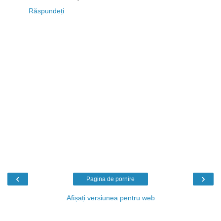
Răspundeți
‹
›
Pagina de pornire
Afișați versiunea pentru web