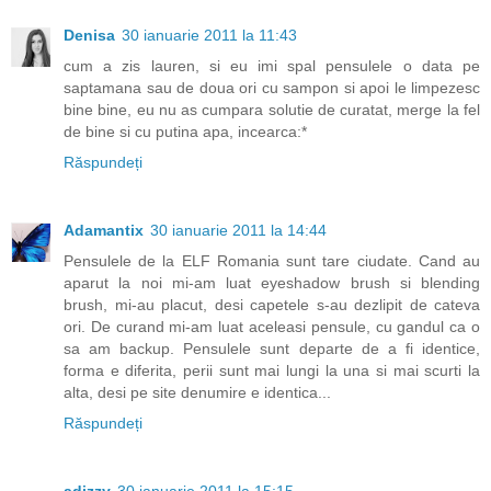
Denisa
30 ianuarie 2011 la 11:43
cum a zis lauren, si eu imi spal pensulele o data pe
saptamana sau de doua ori cu sampon si apoi le limpezesc
bine bine, eu nu as cumpara solutie de curatat, merge la fel
de bine si cu putina apa, incearca:*
Răspundeți
Adamantix
30 ianuarie 2011 la 14:44
Pensulele de la ELF Romania sunt tare ciudate. Cand au
aparut la noi mi-am luat eyeshadow brush si blending
brush, mi-au placut, desi capetele s-au dezlipit de cateva
ori. De curand mi-am luat aceleasi pensule, cu gandul ca o
sa am backup. Pensulele sunt departe de a fi identice,
forma e diferita, perii sunt mai lungi la una si mai scurti la
alta, desi pe site denumire e identica...
Răspundeți
adizzy
30 ianuarie 2011 la 15:15