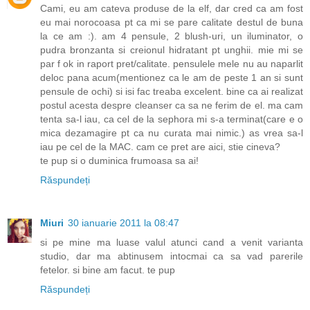
Cami, eu am cateva produse de la elf, dar cred ca am fost
eu mai norocoasa pt ca mi se pare calitate destul de buna
la ce am :). am 4 pensule, 2 blush-uri, un iluminator, o
pudra bronzanta si creionul hidratant pt unghii. mie mi se
par f ok in raport pret/calitate. pensulele mele nu au naparlit
deloc pana acum(mentionez ca le am de peste 1 an si sunt
pensule de ochi) si isi fac treaba excelent. bine ca ai realizat
postul acesta despre cleanser ca sa ne ferim de el. ma cam
tenta sa-l iau, ca cel de la sephora mi s-a terminat(care e o
mica dezamagire pt ca nu curata mai nimic.) as vrea sa-l
iau pe cel de la MAC. cam ce pret are aici, stie cineva?
te pup si o duminica frumoasa sa ai!
Răspundeți
Miuri
30 ianuarie 2011 la 08:47
si pe mine ma luase valul atunci cand a venit varianta
studio, dar ma abtinusem intocmai ca sa vad parerile
fetelor. si bine am facut. te pup
Răspundeți