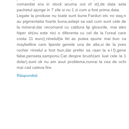
comandat era in stock acuma out of st),de data asta
pachetul ajunge in 7 zile si nu 1 zi cum a fost prima data.
Legate la produse nu toate sunt bune.Farduri etc no way,n
au pigmentatia foarte buna,astept sa vad cum sunt cele de
la mineral,dar recomand cu caldura lip glosurile, mai ales
hiper sh(nu este nici o diferenta cu cel de la l'oreal care
costa 11 euro),rimelul(la fel as putea spune mai bun ca
maybelline care lipeste genele una de alta,si de la yves
rocher rimelul a fost bun,dar prefer sa raan la e.l.f),gene
false,penseta,samponu.Cat despre brush(am luat cele la 1
dolar),sunt ok nu am avut problema,numai la cea de ochi
mai cad cateva fire.
Răspundeți