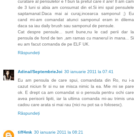
curatare al pensulelor e f bun la pretul care il are! Il am cam
de 3 luni si abia am consumat din el.Si imi spal pensulele
saptamanal.Daca mai ai curaj,incearca samponul ;) Eu
cand mi-am comandat atunci samponul eram in dilema
daca sa iau daily brush sau samponul de pensule.
Cat despre pensule... sunt bune,nu le cad perii dar la
pensula de fond de ten ,am ramas cu manerul in mana... Si
eu am facut comanda de pe ELF UK.
Răspundeți
Adina//SeptembrieJoi
30 ianuarie 2011 la 07:41
Eu am pensula de care spui, comandata din Ro, nu i-a
cazut niciun fir si nu se misca nimic la ea. Mie mi se pare
ok. E drept ca am comandat si o pensula pentru ochi care
avea perisorii lipiti, iar la ultima comanda mi-au trimis una
cadou care arata si mai rau (nici nu pot sa o folosesc).
Răspundeți
tiff4mk
30 ianuarie 2011 la 08:21