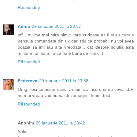
Răspundeți
Adina
29 ianuarie 2011 la 23:37
pff... nu ma mai mira nimic. tare curioasa as fi si eu cum e
pensula comandata din uk dar stiu ca probabil nu voi avea
ocazia sa imi iau alta vreodata... cat despre solutia asta
minune nu ma mira ca nu e buna de nimic :(
Răspundeți
Federova
29 ianuarie 2011 la 23:38
Omg, tocmai acum cand vroiam sa incerc si eu ceva ELF,
nu mai vreau,vad numai dezamagiri...hmm..trist..
Răspundeți
Anonim
29 ianuarie 2011 la 23:42
Salut,