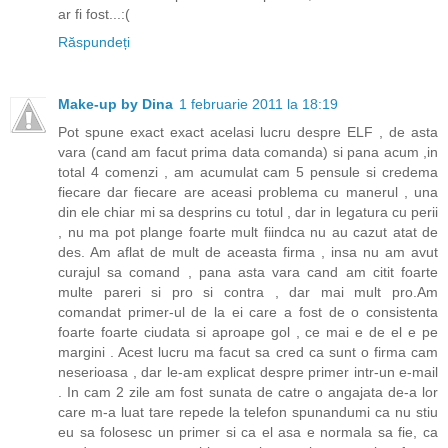
ar fi fost...:(
Răspundeți
Make-up by Dina
1 februarie 2011 la 18:19
Pot spune exact exact acelasi lucru despre ELF , de asta
vara (cand am facut prima data comanda) si pana acum ,in
total 4 comenzi , am acumulat cam 5 pensule si credema
fiecare dar fiecare are aceasi problema cu manerul , una
din ele chiar mi sa desprins cu totul , dar in legatura cu perii
, nu ma pot plange foarte mult fiindca nu au cazut atat de
des. Am aflat de mult de aceasta firma , insa nu am avut
curajul sa comand , pana asta vara cand am citit foarte
multe pareri si pro si contra , dar mai mult pro.Am
comandat primer-ul de la ei care a fost de o consistenta
foarte foarte ciudata si aproape gol , ce mai e de el e pe
margini . Acest lucru ma facut sa cred ca sunt o firma cam
neserioasa , dar le-am explicat despre primer intr-un e-mail
. In cam 2 zile am fost sunata de catre o angajata de-a lor
care m-a luat tare repede la telefon spunandumi ca nu stiu
eu sa folosesc un primer si ca el asa e normala sa fie, ca