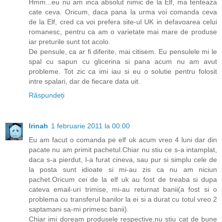
Hmm...eu nu am inca absolut nimic de la Elf, ma tenteaza
cate ceva. Oricum, daca pana la urma voi comanda ceva
de la Elf, cred ca voi prefera site-ul UK in defavoarea celui
romanesc, pentru ca am o varietate mai mare de produse
iar preturile sunt tot acolo.
De pensule, ca ar fi diferite, mai citisem. Eu pensulele mi le
spal cu sapun cu glicerina si pana acum nu am avut
probleme. Tot zic ca imi iau si eu o solutie pentru folosit
intre spalari, dar de fiecare data uit.
Răspundeți
Irinah
1 februarie 2011 la 00:00
Eu am facut o comanda pe elf uk acum vreo 4 luni dar din
pacate nu am primit pachetul.Chiar nu stiu ce s-a intamplat,
daca s-a pierdut, l-a furat cineva, sau pur si simplu cele de
la posta sunt idioate si mi-au zis ca nu am niciun
pachet.Oricum cei de la elf uk au fost de treaba si dupa
cateva email-uri trimise, mi-au returnat banii(a fost si o
problema cu transferul banilor la ei si a durat cu totul vreo 2
saptamani sa-mi primesc banii).
Chiar imi doream produsele respective,nu stiu cat de bune