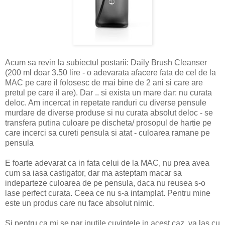
Acum sa revin la subiectul postarii: Daily Brush Cleanser
(200 ml doar 3.50 lire - o adevarata afacere fata de cel de la
MAC pe care il folosesc de mai bine de 2 ani si care are
pretul pe care il are). Dar .. si exista un mare dar: nu curata
deloc. Am incercat in repetate randuri cu diverse pensule
murdare de diverse produse si nu curata absolut deloc - se
transfera putina culoare pe discheta/ prosopul de hartie pe
care incerci sa cureti pensula si atat - culoarea ramane pe
pensula
E foarte adevarat ca in fata celui de la MAC, nu prea avea
cum sa iasa castigator, dar ma asteptam macar sa
indeparteze culoarea de pe pensula, daca nu reusea s-o
lase perfect curata. Ceea ce nu s-a intamplat. Pentru mine
este un produs care nu face absolut nimic.
Si pentru ca mi se par inutile cuvintele in acest caz, va las cu