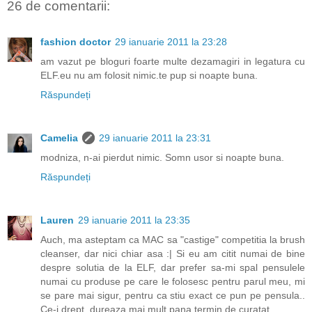
26 de comentarii:
fashion doctor
29 ianuarie 2011 la 23:28
am vazut pe bloguri foarte multe dezamagiri in legatura cu
ELF.eu nu am folosit nimic.te pup si noapte buna.
Răspundeți
Camelia
29 ianuarie 2011 la 23:31
modniza, n-ai pierdut nimic. Somn usor si noapte buna.
Răspundeți
Lauren
29 ianuarie 2011 la 23:35
Auch, ma asteptam ca MAC sa "castige" competitia la brush
cleanser, dar nici chiar asa :| Si eu am citit numai de bine
despre solutia de la ELF, dar prefer sa-mi spal pensulele
numai cu produse pe care le folosesc pentru parul meu, mi
se pare mai sigur, pentru ca stiu exact ce pun pe pensula..
Ce-i drept, dureaza mai mult pana termin de curatat.