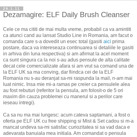
29.1.11
Dezamagire: ELF Daily Brush Cleanser
Cele ce ma cititi de mai multa vreme, probabil ca va amintiti
ca atunci cand au lansat Studio Line in Romania, am facut o
comanda care s-a dovedit un esec total (gasiti
aici
prima
postare, daca va intereseaza continuarea si detaliile le gasiti
in arhiva din luna respectiva) si am afirmat la acel moment
ca sunt singura ca la noi s-au adus pensule de alta calitate
decat cele comercializate afara si am vrut sa comand una de
la ELF UK sa ma conving, dar fiindca cei de la ELF
Romania nu s-au deranjat sa-mi raspunda la mail, n-am mai
luat nimic. Insa mie mi-a ramas pe creier ca pensulele alea
au fost rebuturi (referitor la pensula, am folosit-o de 5 ori
maxim din cauza problemei cu manerul si a perilor care
ieseau intregi).
Ca sa nu ma mai lungesc: acum cateva saptamani, a fost o
oferta pe ELF UK cu free shipping si Mist & Set cadou si m-a
mancat undeva sa-mi satisfac curiozitatea si sa vad daca e
adevarata banuiala mea initiala. Am comandat o pensula