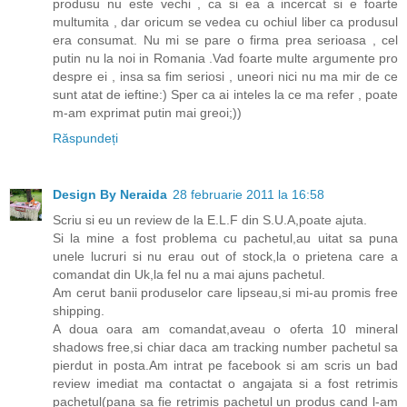
produsu nu este vechi , ca si ea a incercat si e foarte
multumita , dar oricum se vedea cu ochiul liber ca produsul
era consumat. Nu mi se pare o firma prea serioasa , cel
putin nu la noi in Romania .Vad foarte multe argumente pro
despre ei , insa sa fim seriosi , uneori nici nu ma mir de ce
sunt atat de ieftine:) Sper ca ai inteles la ce ma refer , poate
m-am exprimat putin mai greoi;))
Răspundeți
Design By Neraida
28 februarie 2011 la 16:58
Scriu si eu un review de la E.L.F din S.U.A,poate ajuta.
Si la mine a fost problema cu pachetul,au uitat sa puna
unele lucruri si nu erau out of stock,la o prietena care a
comandat din Uk,la fel nu a mai ajuns pachetul.
Am cerut banii produselor care lipseau,si mi-au promis free
shipping.
A doua oara am comandat,aveau o oferta 10 mineral
shadows free,si chiar daca am tracking number pachetul sa
pierdut in posta.Am intrat pe facebook si am scris un bad
review imediat ma contactat o angajata si a fost retrimis
pachetul(pana sa fie retrimis pachetul un produs cand l-am