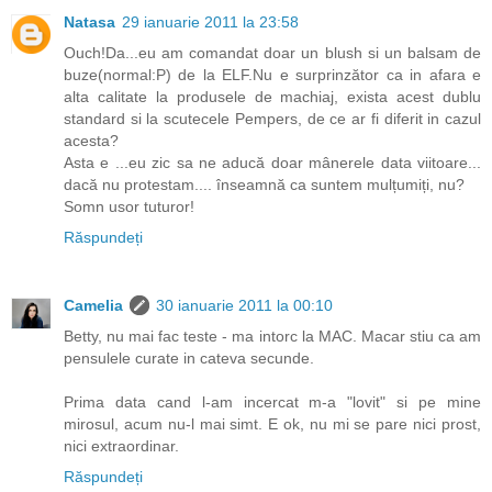
Natasa
29 ianuarie 2011 la 23:58
Ouch!Da...eu am comandat doar un blush si un balsam de
buze(normal:P) de la ELF.Nu e surprinzător ca in afara e
alta calitate la produsele de machiaj, exista acest dublu
standard si la scutecele Pempers, de ce ar fi diferit in cazul
acesta?
Asta e ...eu zic sa ne aducă doar mânerele data viitoare...
dacă nu protestam.... înseamnă ca suntem mulțumiți, nu?
Somn usor tuturor!
Răspundeți
Camelia
30 ianuarie 2011 la 00:10
Betty, nu mai fac teste - ma intorc la MAC. Macar stiu ca am
pensulele curate in cateva secunde.
Prima data cand l-am incercat m-a "lovit" si pe mine
mirosul, acum nu-l mai simt. E ok, nu mi se pare nici prost,
nici extraordinar.
Răspundeți