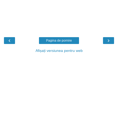
‹
›
Pagina de pornire
Afișați versiunea pentru web