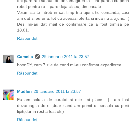
Imi pare rau sa aud de dezamagirea ta... Iar partea cu peria
rebut pentru ro... pare deja cliseu, din pacate.
Voiam sa te intreb in cat timp ti-a ajuns tie comanda, caci
am dat si eu una, tot cu aceeasi oferta si inca nu a ajuns. :(
Desi mi-au dat mail de confirmare ca a fost trimisa pe
18.01.
Răspundeți
Camelia
29 ianuarie 2011 la 23:57
boonDY, cam 7 zile de cand mi-au confirmat expedierea
Răspundeți
Madlen
29 ianuarie 2011 la 23:57
Eu am solutia de curatat si mie imi place....:|....am fost
dezamagita de elf,doar cand am primit o pensula cu perii
lipiti,dar in rest a fost ok;)
Răspundeți