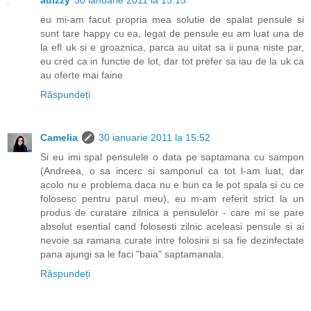
eu mi-am facut propria mea solutie de spalat pensule si
sunt tare happy cu ea, legat de pensule eu am luat una de
la efl uk si e groaznica, parca au uitat sa ii puna niste par,
eu cred ca in functie de lot, dar tot prefer sa iau de la uk ca
au oferte mai faine
Răspundeți
Camelia
30 ianuarie 2011 la 15:52
Si eu imi spal pensulele o data pe saptamana cu sampon
(Andreea, o sa incerc si samponul ca tot l-am luat, dar
acolo nu e problema daca nu e bun ca le pot spala si cu ce
folosesc pentru parul meu), eu m-am referit strict la un
produs de curatare zilnica a pensulelor - care mi se pare
absolut esential cand folosesti zilnic aceleasi pensule si ai
nevoie sa ramana curate intre folosirii si sa fie dezinfectate
pana ajungi sa le faci "baia" saptamanala.
Răspundeți