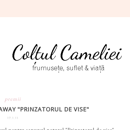
premii
AWAY "PRINZATORUL DE VISE"
17.1.11
ayul pentru sapunul natural "Prinzatorul de vise"