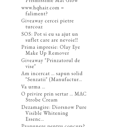
Prismissime Mat Glow
www.hqhair.com =
faliment?
Giveaway cercei pietre
turcoaz
SOS: Pot si eu sa ajut un
suflet care are nevoie!!
Prima impresie: Olay Eye
Make Up Remover
Giveaway "Prinzatorul de
vise"
Am incercat ... sapun solid
"Senzatii" (Manufactur...
Va urma ...
O privire prin sertar ... MAC
Strobe Cream
Dezamagire: Diorsnow Pure
Visible Whitening
Essenc...
Propunere pentru concurs?