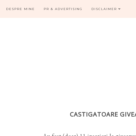
DESPRE MINE
PR & ADVERTISING
DISCLAIMER
CASTIGATOARE GIVE
Au fost (doar) 11 inscrieri la giveaw