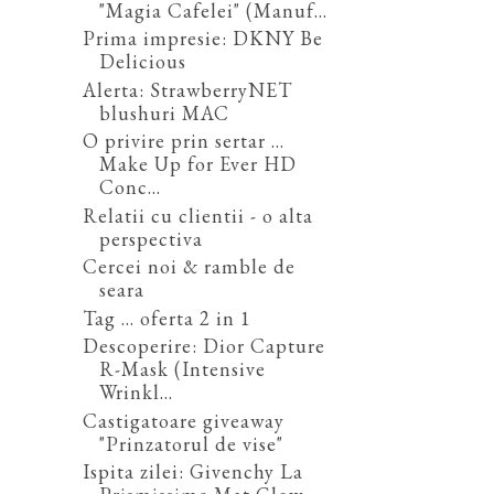
"Magia Cafelei" (Manuf...
Prima impresie: DKNY Be
Delicious
Alerta: StrawberryNET
blushuri MAC
O privire prin sertar ...
Make Up for Ever HD
Conc...
Relatii cu clientii - o alta
perspectiva
Cercei noi & ramble de
seara
Tag ... oferta 2 in 1
Descoperire: Dior Capture
R-Mask (Intensive
Wrinkl...
Castigatoare giveaway
"Prinzatorul de vise"
Ispita zilei: Givenchy La