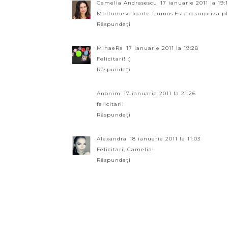
Camelia Andrasescu
17 ianuarie 2011 la 19:
Multumesc foarte frumos.Este o surpriza pla
Răspundeți
MihaeRa
17 ianuarie 2011 la 19:28
Felicitari! :)
Răspundeți
Anonim
17 ianuarie 2011 la 21:26
felicitari!
Răspundeți
Alexandra
18 ianuarie 2011 la 11:03
Felicitari, Camelia!
Răspundeți