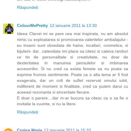
Răspundeți
ColourMePretty
12 ianuarie 2011 la 13:30
Ideea Clarrei mi se pare cea mai inspirata, nu am absolut
nimic cu exploatarea si promovarea valentelor ambalajului -
eu insami sunt obsedata de haine, incaltari, cosmetice, si
bijuterii- dar...cateodata imi place sa citesc si cateva randuri
ce tin de personalitate si creativitate, nu doar de
dexteritatea in manuirea pensulelor si imbinarea
accesoriilor. Si nu cred ca exista femeie sa nu poata sa
exprime frumos sentimente. Poate ca o alta tema ar fi fost
exagerata, dar un colt de suflet rezervat omului iubit,
indiferent de moment si finalitate, cred ca putem darui cu
aceeasi rezonanta si sinceritate fiecare.
E doar o parere....dar m-ar bucura sa citesc ca o sa fie o
invitatie la cuvinte, si nu la litere.
Răspundeți
Corina Maria
12 ianuarie 2011 la 15:33