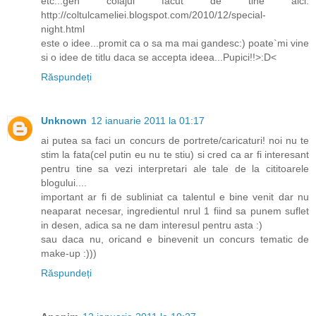
etc...gen colajul facut de tine aici:
http://coltulcameliei.blogspot.com/2010/12/special-
night.html
este o idee...promit ca o sa ma mai gandesc:) poate`mi vine
si o idee de titlu daca se accepta ideea...Pupici!!>:D<
Răspundeți
Unknown
12 ianuarie 2011 la 01:17
ai putea sa faci un concurs de portrete/caricaturi! noi nu te
stim la fata(cel putin eu nu te stiu) si cred ca ar fi interesant
pentru tine sa vezi interpretari ale tale de la cititoarele
blogului....
important ar fi de subliniat ca talentul e bine venit dar nu
neaparat necesar, ingredientul nrul 1 fiind sa punem suflet
in desen, adica sa ne dam interesul pentru asta :)
sau daca nu, oricand e binevenit un concurs tematic de
make-up :)))
Răspundeți