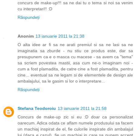
concurs de make-up!!! sa ne dai tu o tema si noi sa venim
cu interpretari!! :D
Răspundeți
Anonim
13 ianuarie 2011 la 21:38
O alta idee ar fi sa ne arati premiul si sa ne lasi sa ne
imaginatia sa zburde - nu stiu ce produs este, dar sa
presupunem ca e o masca cu macese - sa avem ca "tema"
sa scriem povestea mastii, asa cum ne-o imaginam noi -
cum a fost plamadita, de catre cine a fost plamadita, pentru
cine... eventual sa ne legam si de elementele de design ale
ambalajului, sa le gasim si lor o interpretare...
Răspundeți
Stefana Teodoroiu
13 ianuarie 2011 la 21:58
Concurs de make-up zic si eu :D doar ca personalizat
oarecum. Adica odata ce aflam numele produsului sa facem
un machiaj inspirat de el, fie culorile inspirate din ambalajul
lui (daca e cazul), fie un machiaj in care sa punem accent