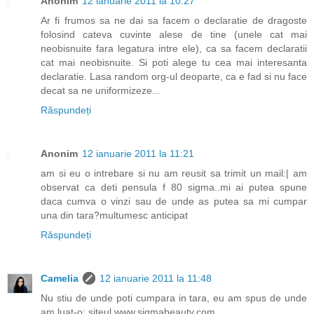
Anonim
12 ianuarie 2011 la 10:27
Ar fi frumos sa ne dai sa facem o declaratie de dragoste
folosind cateva cuvinte alese de tine (unele cat mai
neobisnuite fara legatura intre ele), ca sa facem declaratii
cat mai neobisnuite. Si poti alege tu cea mai interesanta
declaratie. Lasa random org-ul deoparte, ca e fad si nu face
decat sa ne uniformizeze...
Răspundeți
Anonim
12 ianuarie 2011 la 11:21
am si eu o intrebare si nu am reusit sa trimit un mail:| am
observat ca deti pensula f 80 sigma..mi ai putea spune
daca cumva o vinzi sau de unde as putea sa mi cumpar
una din tara?multumesc anticipat
Răspundeți
Camelia
12 ianuarie 2011 la 11:48
Nu stiu de unde poti cumpara in tara, eu am spus de unde
am luat-o: siteul www.sigmabeauty.com.