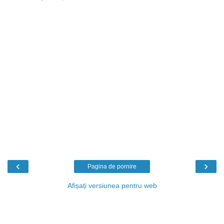
‹
›
Pagina de pornire
Afișați versiunea pentru web