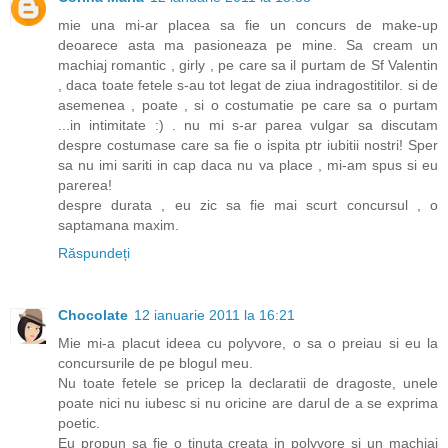
mie una mi-ar placea sa fie un concurs de make-up
deoarece asta ma pasioneaza pe mine. Sa cream un
machiaj romantic , girly , pe care sa il purtam de Sf Valentin
, daca toate fetele s-au tot legat de ziua indragostitilor. si de
asemenea , poate , si o costumatie pe care sa o purtam
...in intimitate :) . nu mi s-ar parea vulgar sa discutam
despre costumase care sa fie o ispita ptr iubitii nostri! Sper
sa nu imi sariti in cap daca nu va place , mi-am spus si eu
parerea!
despre durata , eu zic sa fie mai scurt concursul , o
saptamana maxim.
Răspundeți
Chocolate
12 ianuarie 2011 la 16:21
Mie mi-a placut ideea cu polyvore, o sa o preiau si eu la
concursurile de pe blogul meu.
Nu toate fetele se pricep la declaratii de dragoste, unele
poate nici nu iubesc si nu oricine are darul de a se exprima
poetic.
Eu propun sa fie o tinuta creata in polyvore si un machiaj