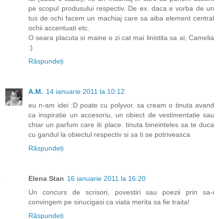
pe scopul produsului respectiv. De ex. daca e vorba de un
tus de ochi facem un machiaj care sa aiba element central
ochii accentuati etc.
O seara placuta si maine o zi cat mai linistita sa ai, Camelia
:)
Răspundeți
A.M.
14 ianuarie 2011 la 10:12
eu n-am idei :D poate cu polyvor. sa cream o tinuta avand
ca inspiratie un accesoriu, un obiect de vestimentatie sau
chiar un parfum care iti place. tinuta bineinteles sa te duca
cu gandul la obiectul respectiv si sa ti se potriveasca
Răspundeți
Elena Stan
16 ianuarie 2011 la 16:20
Un concurs de scrisori, povestiri sau poezii prin sa-i
convingem pe sinucigasi ca viata merita sa fie traita!
Răspundeți