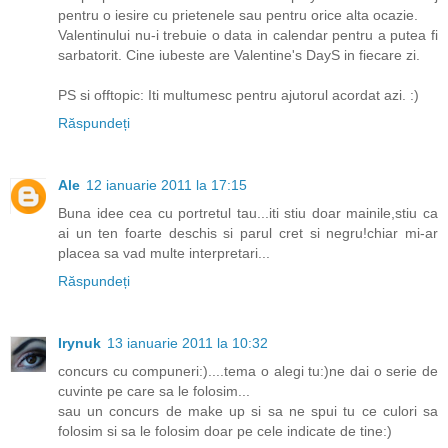
pentru o iesire cu prietenele sau pentru orice alta ocazie.
Valentinului nu-i trebuie o data in calendar pentru a putea fi
sarbatorit. Cine iubeste are Valentine's DayS in fiecare zi.
PS si offtopic: Iti multumesc pentru ajutorul acordat azi. :)
Răspundeți
Ale
12 ianuarie 2011 la 17:15
Buna idee cea cu portretul tau...iti stiu doar mainile,stiu ca
ai un ten foarte deschis si parul cret si negru!chiar mi-ar
placea sa vad multe interpretari...
Răspundeți
Irynuk
13 ianuarie 2011 la 10:32
concurs cu compuneri:)....tema o alegi tu:)ne dai o serie de
cuvinte pe care sa le folosim...
sau un concurs de make up si sa ne spui tu ce culori sa
folosim si sa le folosim doar pe cele indicate de tine:)