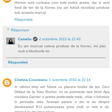
Hmmm sunt curioasa cum este pudra aceea, dar si acel
fond de ten de la Korres (nu am folosit niciodata produse
sub aceasta marca).
Răspundeți
Răspunsuri
Camelia
2 octombrie 2015 la 22:43
Eu am incercat cateva produse de la Korres, imi plac
mult si blushurile lor.
Răspundeți
Cristina Cocoreanu
1 octombrie 2015 la 22:14
In ultimul timp am folosit cu placere fondul de ten Zero
Defaut de la Yves Rocher, mi se potriveste tare bine! Apa
micelara Garnier e printre preferatele mele, chiar o folosesc
in perioada asta. Aceeasi parere o am si eu despre
deodorantul B.U pulverizeaza prea mult, in rest e ok,
mirosul nu imi prea place.