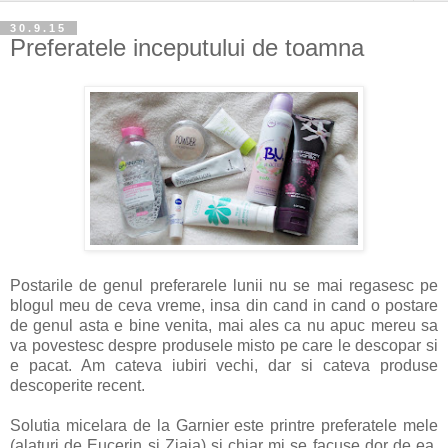
30.9.15
Preferatele inceputului de toamna
Postarile de genul preferarele lunii nu se mai regasesc pe
blogul meu de ceva vreme, insa din cand in cand o postare
de genul asta e bine venita, mai ales ca nu apuc mereu sa
va povestesc despre produsele misto pe care le descopar si
e pacat. Am cateva iubiri vechi, dar si cateva produse
descoperite recent.
Solutia micelara de la Garnier este printre preferatele mele
(alaturi de Eucerin si Ziaja) si chiar mi se facuse dor de ea,