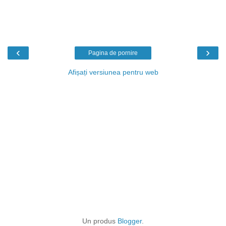
‹
›
Pagina de pornire
Afișați versiunea pentru web
Un produs
Blogger
.