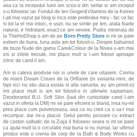
asa ca la inceputul lunii am scos-o din sertar si am inceput
s-o folosesc iar. Fondul de ten Ginger&Vitamins de la Korres
l-ati mai vazut pe blog si inca este preferatul meu - fac ce fac
si tot la el ma intorc, e usor, nu se simte pe ten, arata foarte
natural, e hidratant, exact ce am nevoie. Pudra minerala de
la TheHotShop o am de pe
Born Pretty Store
si mi se pare
extrem de buna, luna asta am tot folosit-o. Despre balsamul
de buze Nude din gama Care&Colour de la Nivea v-am mai
zis si zilele trecute, imi place mult si l-am folosit aproape
zilnic de cand il am.
Am si cateva produse noi si unele de care uitasem. Crema
de maini Dream Cream de la Oriflame (in varianta mini, de
fapt nici nu stiu daca exista si alta varianta, eu am primit-o)
imi place mult si am tot folosit-o in ultimele saptamani.
Deodorantul B.U. Soft Skin (luat din curiozitate cand l-am
vazut in oferta la DM) mi se pare eficient si bland, insa nu-mi
prea place cum pulverizeaza, asa ca nu cred ca o sa-l mai
recumpar, dar mi-a placut. Gelul pentru picioare cu extract
de castan salbatic de la Ziaja il folosesc seara si mi se pare
ca ajuta mult la o circulatie mai buna si nu numai. Iar ultimul
produs este o crema de corp de la Bath & Body Works cu