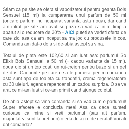
Stiam ca pe site se ofera si vaporizatorul pentru geanta Bois
Sensuel (15 ml) la cumpararea unui parfum de 50 ml
(oricare parfum, nu neaparat varianta asta noua), dar cand
am intrat pe site am avut surpriza sa vad ca intre timp a
aparut si o reducere de 30% -
AICI
puteti sa vedeti oferta de
care zic, asa ca am inceput sa ma joc cu produsele in cos.
Comanda am dat-o deja si de-abia astept sa vina.
Totalul de plata este 102,60 si am luat asa: parfumul So
Elixir Bois Sensuel la 50 ml (+ cadou varianta de 15 ml),
doua oje si un top coat, un ruj-creion pentru buze si un gel
de dus. Cadourile pe care o sa le primesc pentru comanda
asta sunt apa de toaleta cu trandafiri, crema regeneratoare
cu 30 uleiuri, agenda repertoar si un cadou surpriza. O sa va
arat ce mi-am luat si ce-am primit cand ajunge coletul.
De-abia astept sa vina comanda si sa vad cum e parfumul!
Super afacere e concluzia mea! Asa ca daca sunteti
curioase ca mine si vreti parfumul (sau alt parfum,
majoritatea sunt la pret bun) oferta de azi e de neratat! Voi ati
dat comanda?