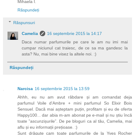
Mihaela I.
Răspundeți
Răspunsuri
Camelia
16 septembrie 2015 la 14:17
Daca numar parfumurile pe care le am nu imi mai
cumpar niciunul cat traiesc, de ce sa ma gandesc la
asta? Nu, mai bine visez la altele noi. :)
Răspundeți
Narcisa
16 septembrie 2015 la 13:59
Ahhh, eu nu am avut răbdare și am comandat deja
parfumul Voile d'Ambre + mini parfumul So Elixir Bois
Sensuel. Dacă mai așteptam puțin, profitam și eu de oferta
Happy100... dar abia m-am abonat pe e-mail și nu știu încă
toate ”ascunzișurile”. De pe bloguri ca al tău, Camelia, mai
aflu și eu informații prețioase. :)
Sunt drăguțe cam toate parfumurile de la Yves Rocher