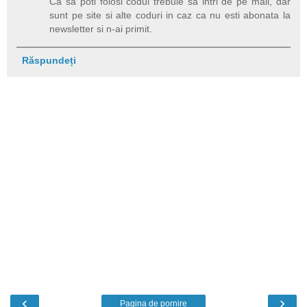
Ca sa poti folosi codul trebuie sa intri de pe mail, dar
sunt pe site si alte coduri in caz ca nu esti abonata la
newsletter si n-ai primit.
Răspundeți
‹
›
Pagina de pornire