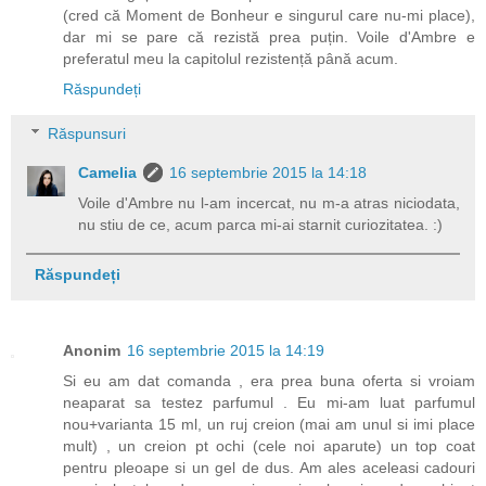
(cred că Moment de Bonheur e singurul care nu-mi place),
dar mi se pare că rezistă prea puțin. Voile d'Ambre e
preferatul meu la capitolul rezistență până acum.
Răspundeți
Răspunsuri
Camelia
16 septembrie 2015 la 14:18
Voile d'Ambre nu l-am incercat, nu m-a atras niciodata,
nu stiu de ce, acum parca mi-ai starnit curiozitatea. :)
Răspundeți
Anonim
16 septembrie 2015 la 14:19
Si eu am dat comanda , era prea buna oferta si vroiam
neaparat sa testez parfumul . Eu mi-am luat parfumul
nou+varianta 15 ml, un ruj creion (mai am unul si imi place
mult) , un creion pt ochi (cele noi aparute) un top coat
pentru pleoape si un gel de dus. Am ales aceleasi cadouri