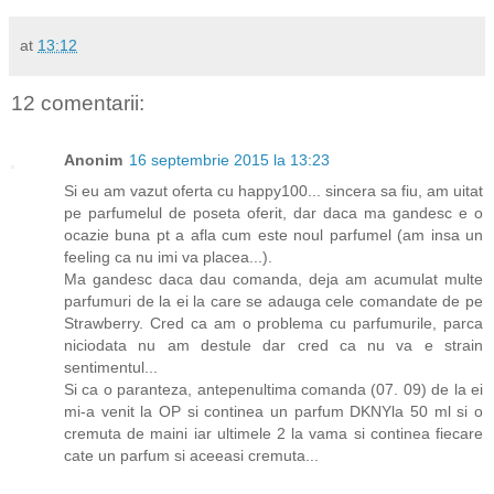
at
13:12
12 comentarii:
Anonim
16 septembrie 2015 la 13:23
Si eu am vazut oferta cu happy100... sincera sa fiu, am uitat
pe parfumelul de poseta oferit, dar daca ma gandesc e o
ocazie buna pt a afla cum este noul parfumel (am insa un
feeling ca nu imi va placea...).
Ma gandesc daca dau comanda, deja am acumulat multe
parfumuri de la ei la care se adauga cele comandate de pe
Strawberry. Cred ca am o problema cu parfumurile, parca
niciodata nu am destule dar cred ca nu va e strain
sentimentul...
Si ca o paranteza, antepenultima comanda (07. 09) de la ei
mi-a venit la OP si continea un parfum DKNYla 50 ml si o
cremuta de maini iar ultimele 2 la vama si continea fiecare
cate un parfum si aceeasi cremuta...