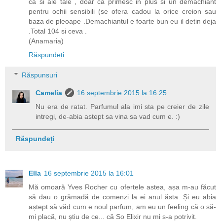
ca si ale tale , doar ca primesc in plus si un demachiant
pentru ochii sensibili (se ofera cadou la orice creion sau
baza de pleoape .Demachiantul e foarte bun eu il detin deja
.Total 104 si ceva .
(Anamaria)
Răspundeți
Răspunsuri
Camelia
16 septembrie 2015 la 16:25
Nu era de ratat. Parfumul ala imi sta pe creier de zile
intregi, de-abia astept sa vina sa vad cum e. :)
Răspundeți
Ella
16 septembrie 2015 la 16:01
Mă omoară Yves Rocher cu ofertele astea, așa m-au făcut
să dau o grămadă de comenzi la ei anul ăsta. Și eu abia
aștept să văd cum e noul parfum, am eu un feeling că o să-
mi placă, nu știu de ce... că So Elixir nu mi s-a potrivit.