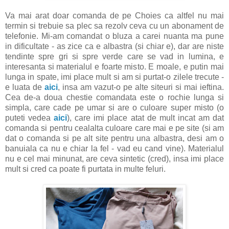
Va mai arat doar comanda de pe Choies ca altfel nu mai
termin si trebuie sa plec sa rezolv ceva cu un abonament de
telefonie. Mi-am comandat o bluza a carei nuanta ma pune
in dificultate - as zice ca e albastra (si chiar e), dar are niste
tendinte spre gri si spre verde care se vad in lumina, e
interesanta si materialul e foarte misto. E moale, e putin mai
lunga in spate, imi place mult si am si purtat-o zilele trecute -
e luata de
aici
, insa am vazut-o pe alte siteuri si mai ieftina.
Cea de-a doua chestie comandata este o rochie lunga si
simpla, care cade pe umar si are o culoare super misto (o
puteti vedea
aici
), care imi place atat de mult incat am dat
comanda si pentru cealalta culoare care mai e pe site (si am
dat o comanda si pe alt site pentru una albastra, desi am o
banuiala ca nu e chiar la fel - vad eu cand vine). Materialul
nu e cel mai minunat, are ceva sintetic (cred), insa imi place
mult si cred ca poate fi purtata in multe feluri.