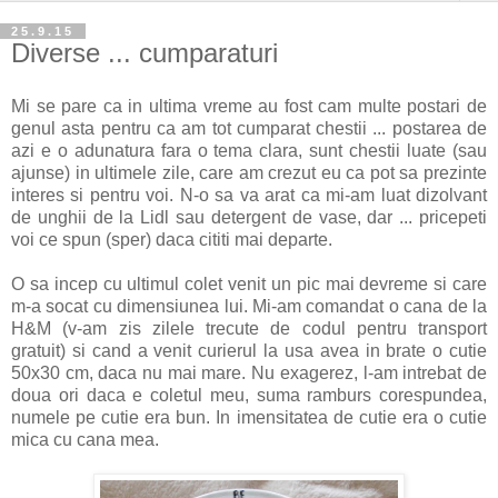
25.9.15
Diverse ... cumparaturi
Mi se pare ca in ultima vreme au fost cam multe postari de
genul asta pentru ca am tot cumparat chestii ... postarea de
azi e o adunatura fara o tema clara, sunt chestii luate (sau
ajunse) in ultimele zile, care am crezut eu ca pot sa prezinte
interes si pentru voi. N-o sa va arat ca mi-am luat dizolvant
de unghii de la Lidl sau detergent de vase, dar ... pricepeti
voi ce spun (sper) daca cititi mai departe.
O sa incep cu ultimul colet venit un pic mai devreme si care
m-a socat cu dimensiunea lui. Mi-am comandat o cana de la
H&M (v-am zis zilele trecute de codul pentru transport
gratuit) si cand a venit curierul la usa avea in brate o cutie
50x30 cm, daca nu mai mare. Nu exagerez, l-am intrebat de
doua ori daca e coletul meu, suma ramburs corespundea,
numele pe cutie era bun. In imensitatea de cutie era o cutie
mica cu cana mea.