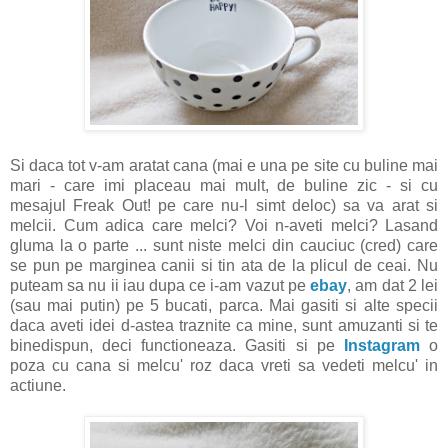
Si daca tot v-am aratat cana (mai e una pe site cu buline mai
mari - care imi placeau mai mult, de buline zic - si cu
mesajul Freak Out! pe care nu-l simt deloc) sa va arat si
melcii. Cum adica care melci? Voi n-aveti melci? Lasand
gluma la o parte ... sunt niste melci din cauciuc (cred) care
se pun pe marginea canii si tin ata de la plicul de ceai. Nu
puteam sa nu ii iau dupa ce i-am vazut pe
ebay
, am dat 2 lei
(sau mai putin) pe 5 bucati, parca. Mai gasiti si alte specii
daca aveti idei d-astea traznite ca mine, sunt amuzanti si te
binedispun, deci functioneaza. Gasiti si pe
Instagram
o
poza cu cana si melcu' roz daca vreti sa vedeti melcu' in
actiune.