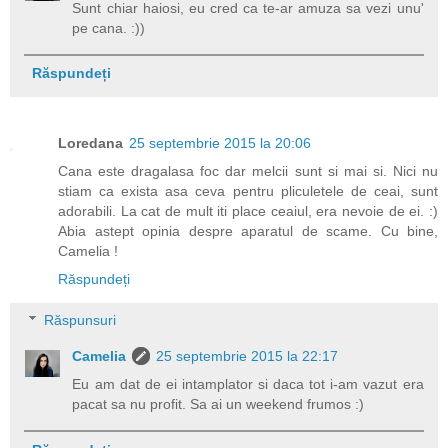
Sunt chiar haiosi, eu cred ca te-ar amuza sa vezi unu'
pe cana. :))
Răspundeți
Loredana
25 septembrie 2015 la 20:06
Cana este dragalasa foc dar melcii sunt si mai si. Nici nu
stiam ca exista asa ceva pentru pliculetele de ceai, sunt
adorabili. La cat de mult iti place ceaiul, era nevoie de ei. :)
Abia astept opinia despre aparatul de scame. Cu bine,
Camelia !
Răspundeți
Răspunsuri
Camelia
25 septembrie 2015 la 22:17
Eu am dat de ei intamplator si daca tot i-am vazut era
pacat sa nu profit. Sa ai un weekend frumos :)