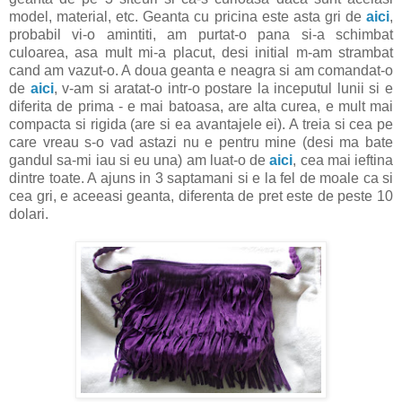
model, material, etc. Geanta cu pricina este asta gri de
aici
,
probabil vi-o amintiti, am purtat-o pana si-a schimbat
culoarea, asa mult mi-a placut, desi initial m-am strambat
cand am vazut-o. A doua geanta e neagra si am comandat-o
de
aici
, v-am si aratat-o intr-o postare la inceputul lunii
si e
diferita de prima - e mai batoasa, are alta curea, e mult mai
compacta si rigida (are si ea avantajele ei). A treia si cea pe
care vreau s-o vad astazi nu e pentru mine (desi ma bate
gandul sa-mi iau si eu una) am luat-o de
aici
, cea mai ieftina
dintre toate. A ajuns in 3 saptamani si e la fel de moale ca si
cea gri, e aceeasi geanta, diferenta de pret este de peste 10
dolari.