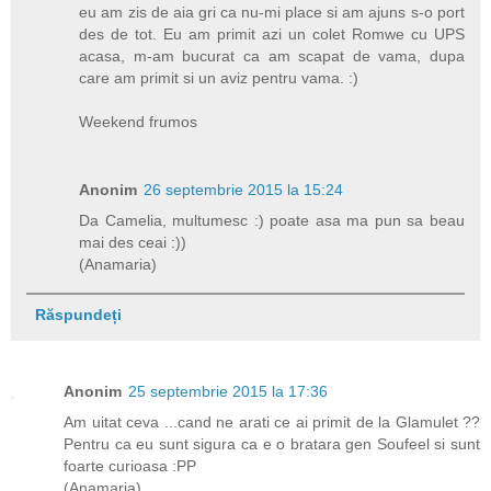
eu am zis de aia gri ca nu-mi place si am ajuns s-o port
des de tot. Eu am primit azi un colet Romwe cu UPS
acasa, m-am bucurat ca am scapat de vama, dupa
care am primit si un aviz pentru vama. :)
Weekend frumos
Anonim
26 septembrie 2015 la 15:24
Da Camelia, multumesc :) poate asa ma pun sa beau
mai des ceai :))
(Anamaria)
Răspundeți
Anonim
25 septembrie 2015 la 17:36
Am uitat ceva ...cand ne arati ce ai primit de la Glamulet ??
Pentru ca eu sunt sigura ca e o bratara gen Soufeel si sunt
foarte curioasa :PP
(Anamaria)