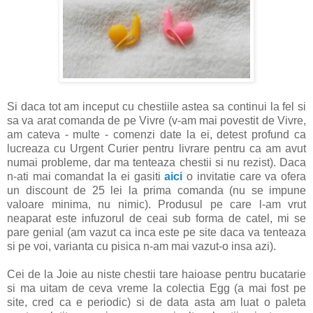
Si daca tot am inceput cu chestiile astea sa continui la fel si
sa va arat comanda de pe Vivre (v-am mai povestit de Vivre,
am cateva - multe - comenzi date la ei, detest profund ca
lucreaza cu Urgent Curier pentru livrare pentru ca am avut
numai probleme, dar ma tenteaza chestii si nu rezist). Daca
n-ati mai comandat la ei gasiti
aici
o invitatie care va ofera
un discount de 25 lei la prima comanda (nu se impune
valoare minima, nu nimic). Produsul pe care l-am vrut
neaparat este infuzorul de ceai sub forma de catel, mi se
pare genial (am vazut ca inca este pe site daca va tenteaza
si pe voi, varianta cu pisica n-am mai vazut-o insa azi).
Cei de la Joie au niste chestii tare haioase pentru bucatarie
si ma uitam de ceva vreme la colectia Egg (a mai fost pe
site, cred ca e periodic) si de data asta am luat o paleta