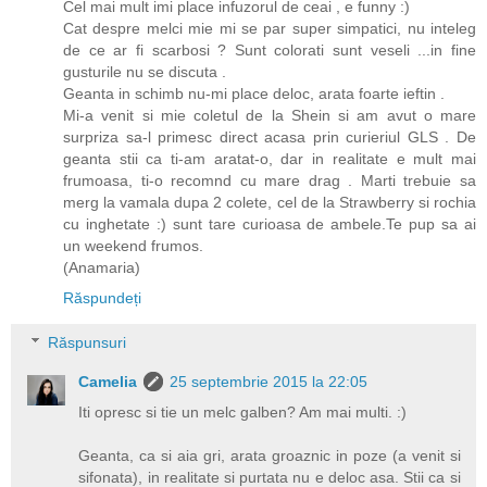
Cel mai mult imi place infuzorul de ceai , e funny :)
Cat despre melci mie mi se par super simpatici, nu inteleg
de ce ar fi scarbosi ? Sunt colorati sunt veseli ...in fine
gusturile nu se discuta .
Geanta in schimb nu-mi place deloc, arata foarte ieftin .
Mi-a venit si mie coletul de la Shein si am avut o mare
surpriza sa-l primesc direct acasa prin curieriul GLS . De
geanta stii ca ti-am aratat-o, dar in realitate e mult mai
frumoasa, ti-o recomnd cu mare drag . Marti trebuie sa
merg la vamala dupa 2 colete, cel de la Strawberry si rochia
cu inghetate :) sunt tare curioasa de ambele.Te pup sa ai
un weekend frumos.
(Anamaria)
Răspundeți
Răspunsuri
Camelia
25 septembrie 2015 la 22:05
Iti opresc si tie un melc galben? Am mai multi. :)
Geanta, ca si aia gri, arata groaznic in poze (a venit si
sifonata), in realitate si purtata nu e deloc asa. Stii ca si