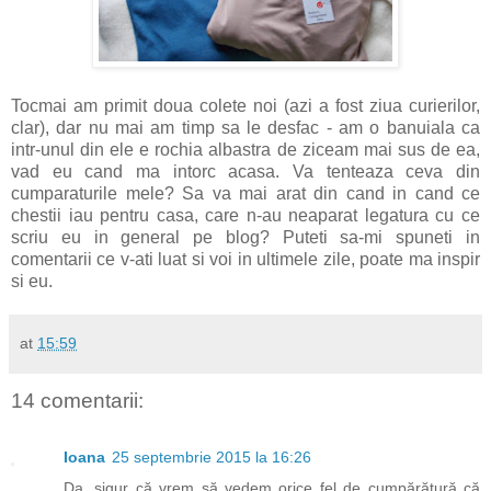
Tocmai am primit doua colete noi (azi a fost ziua curierilor,
clar), dar nu mai am timp sa le desfac - am o banuiala ca
intr-unul din ele e rochia albastra de ziceam mai sus de ea,
vad eu cand ma intorc acasa. Va tenteaza ceva din
cumparaturile mele? Sa va mai arat din cand in cand ce
chestii iau pentru casa, care n-au neaparat legatura cu ce
scriu eu in general pe blog? Puteti sa-mi spuneti in
comentarii ce v-ati luat si voi in ultimele zile, poate ma inspir
si eu.
at
15:59
14 comentarii:
Ioana
25 septembrie 2015 la 16:26
Da, sigur că vrem să vedem orice fel de cumpărătură că