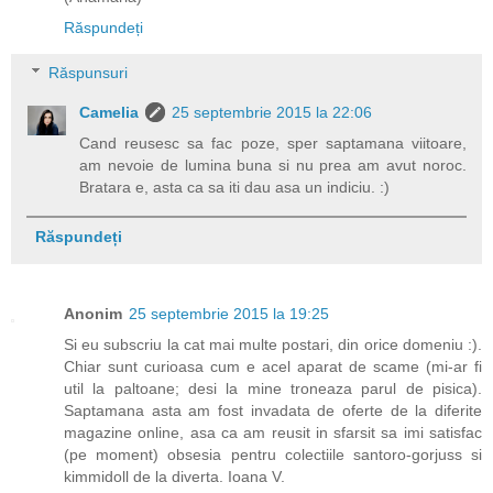
Răspundeți
Răspunsuri
Camelia
25 septembrie 2015 la 22:06
Cand reusesc sa fac poze, sper saptamana viitoare,
am nevoie de lumina buna si nu prea am avut noroc.
Bratara e, asta ca sa iti dau asa un indiciu. :)
Răspundeți
Anonim
25 septembrie 2015 la 19:25
Si eu subscriu la cat mai multe postari, din orice domeniu :).
Chiar sunt curioasa cum e acel aparat de scame (mi-ar fi
util la paltoane; desi la mine troneaza parul de pisica).
Saptamana asta am fost invadata de oferte de la diferite
magazine online, asa ca am reusit in sfarsit sa imi satisfac
(pe moment) obsesia pentru colectiile santoro-gorjuss si
kimmidoll de la diverta. Ioana V.