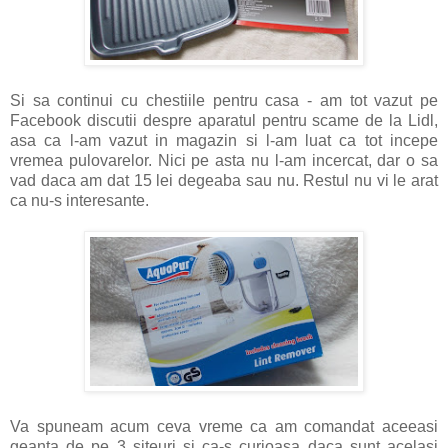
Si sa continui cu chestiile pentru casa - am tot vazut pe
Facebook discutii despre aparatul pentru scame de la Lidl,
asa ca l-am vazut in magazin si l-am luat ca tot incepe
vremea pulovarelor. Nici pe asta nu l-am incercat, dar o sa
vad daca am dat 15 lei degeaba sau nu. Restul nu vi le arat
ca nu-s interesante.
Va spuneam acum ceva vreme ca am comandat aceeasi
geanta de pe 3 siteuri si ca-s curioasa daca sunt acelasi