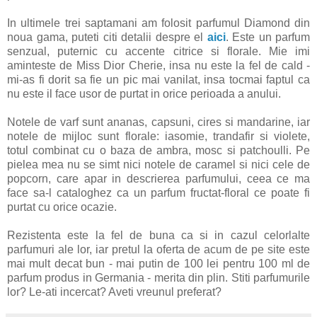
In ultimele trei saptamani am folosit parfumul Diamond din
noua gama, puteti citi detalii despre el
aici
. Este un parfum
senzual, puternic cu accente citrice si florale. Mie imi
aminteste de Miss Dior Cherie, insa nu este la fel de cald -
mi-as fi dorit sa fie un pic mai vanilat, insa tocmai faptul ca
nu este il face usor de purtat in orice perioada a anului.
Notele de varf sunt ananas, capsuni, cires si mandarine, iar
notele de mijloc sunt florale: iasomie, trandafir si violete,
totul combinat cu o baza de ambra, mosc si patchoulli. Pe
pielea mea nu se simt nici notele de caramel si nici cele de
popcorn, care apar in descrierea parfumului, ceea ce ma
face sa-l cataloghez ca un parfum fructat-floral ce poate fi
purtat cu orice ocazie.
Rezistenta este la fel de buna ca si in cazul celorlalte
parfumuri ale lor, iar pretul la oferta de acum de pe site este
mai mult decat bun - mai putin de 100 lei pentru 100 ml de
parfum produs in Germania - merita din plin. Stiti parfumurile
lor? Le-ati incercat? Aveti vreunul preferat?