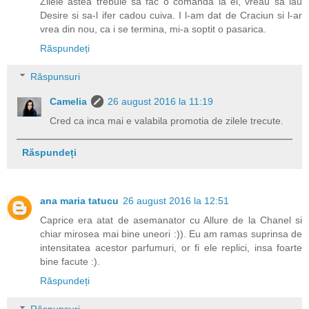
Zilele astea trebuie sa fac o comanda la ei, vreau sa iau
Desire si sa-l ifer cadou cuiva. I l-am dat de Craciun si l-ar
vrea din nou, ca i se termina, mi-a soptit o pasarica.
Răspundeți
Răspunsuri
Camelia
26 august 2016 la 11:19
Cred ca inca mai e valabila promotia de zilele trecute.
Răspundeți
ana maria tatucu
26 august 2016 la 12:51
Caprice era atat de asemanator cu Allure de la Chanel si
chiar mirosea mai bine uneori :)). Eu am ramas suprinsa de
intensitatea acestor parfumuri, or fi ele replici, insa foarte
bine facute :).
Răspundeți