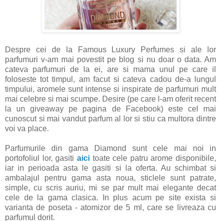
Despre cei de la Famous Luxury Perfumes si ale lor
parfumuri v-am mai povestit pe blog si nu doar o data. Am
cateva parfumuri de la ei, are si mama unul pe care il
foloseste tot timpul, am facut si cateva cadou de-a lungul
timpului, aromele sunt intense si inspirate de parfumuri mult
mai celebre si mai scumpe. Desire (pe care l-am oferit recent
la un giveaway pe pagina de Facebook) este cel mai
cunoscut si mai vandut parfum al lor si stiu ca multora dintre
voi va place.
Parfumurile din gama Diamond sunt cele mai noi in
portofoliul lor, gasiti
aici
toate cele patru arome disponibile,
iar in perioada asta le gasiti si la oferta. Au schimbat si
ambalajul pentru gama asta noua, sticlele sunt patrate,
simple, cu scris auriu, mi se par mult mai elegante decat
cele de la gama clasica. In plus acum pe site exista si
varianta de poseta - atomizor de 5 ml, care se livreaza cu
parfumul dorit.