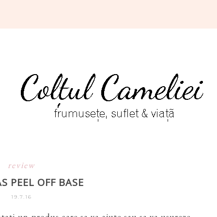
review
S PEEL OFF BASE
19.7.16
tati un produs care sa va ajute sau sa va usureze