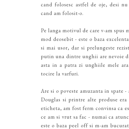
cand folosesc astfel de oje, desi n
cand am folosit-o.
Pe langa motivul de care v-am spus m
mod deosebit - este o baza excelent
si mai usor, dar si prelungeste rezis
putin una dintre unghii are nevoie d
asta in a patra zi unghiile mele a
tocire la varfuri.
Are si o poveste amuzanta in spate -
Douglas si printre alte produse era 
eticheta, am fost ferm convinsa ca est
ce am si vrut sa fac - numai ca atunc
este o baza peel off si m-am bucura