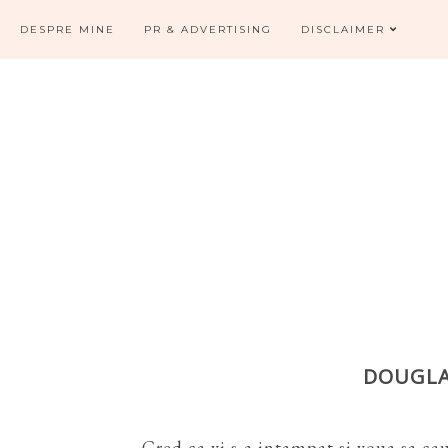
DESPRE MINE
PR & ADVERTISING
DISCLAIMER
DOUGLA
Cred ca vi s-a intampat si voua sa cau