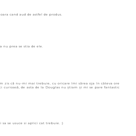
 oara cand aud de astfel de produs.
a nu prea se stia de ele.
m zis că nu-mi mai trebuie, cu oricare îmi sărea oja în câteva ore
i curioasă, de asta de la Douglas nu știam și mi se pare fantastic
i sa se usuce si aplici cat trebuie. :)