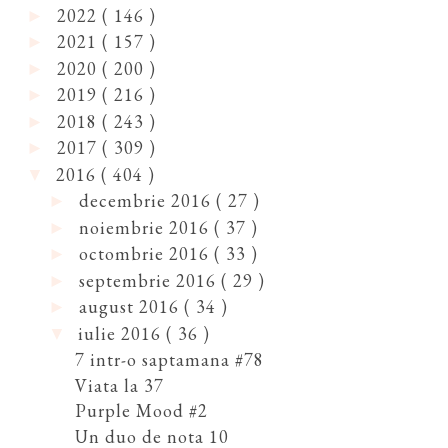
2022
( 146 )
►
2021
( 157 )
►
2020
( 200 )
►
2019
( 216 )
►
2018
( 243 )
►
2017
( 309 )
►
2016
( 404 )
▼
decembrie 2016
( 27 )
►
noiembrie 2016
( 37 )
►
octombrie 2016
( 33 )
►
septembrie 2016
( 29 )
►
august 2016
( 34 )
►
iulie 2016
( 36 )
▼
7 intr-o saptamana #78
Viata la 37
Purple Mood #2
Un duo de nota 10