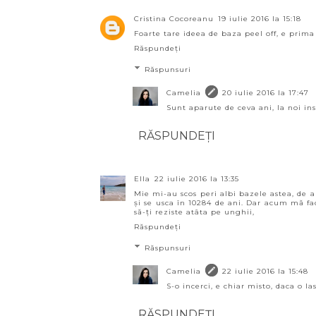
Cristina Cocoreanu
19 iulie 2016 la 15:18
Foarte tare ideea de baza peel off, e prima
Răspundeți
Răspunsuri
Camelia
20 iulie 2016 la 17:47
Sunt aparute de ceva ani, la noi ins
RĂSPUNDEȚI
Ella
22 iulie 2016 la 13:35
Mie mi-au scos peri albi bazele astea, de a
și se usca în 10284 de ani. Dar acum mă fac
să-ți reziste atâta pe unghii,
Răspundeți
Răspunsuri
Camelia
22 iulie 2016 la 15:48
S-o incerci, e chiar misto, daca o las
RĂSPUNDEȚI