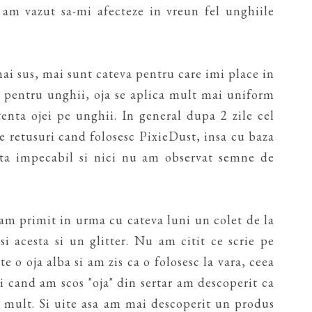
u am vazut sa-mi afecteze in vreun fel unghiile
ai sus, mai sunt cateva pentru care imi place in
a pentru unghii, oja se aplica mult mai uniform
tenta ojei pe unghii. In general dupa 2 zile cel
e retusuri cand folosesc PixieDust, insa cu baza
rata impecabil si nici nu am observat semne de
 am primit in urma cu cateva luni un colet de la
si acesta si un glitter. Nu am citit ce scrie pe
e o oja alba si am zis ca o folosesc la vara, ceea
i cand am scos "oja" din sertar am descoperit ca
t mult. Si uite asa am mai descoperit un produs