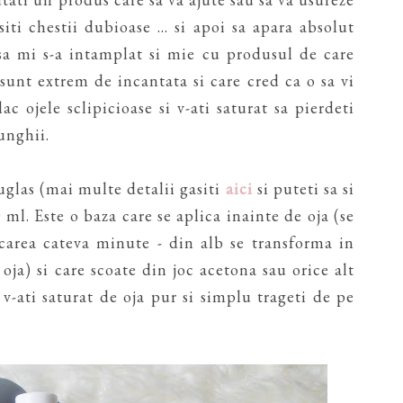
ti chestii dubioase ... si apoi sa apara absolut
sa mi s-a intamplat si mie cu produsul de care
 sunt extrem de incantata si care cred ca o sa vi
c ojele sclipicioase si v-ati saturat sa pierdeti
unghii.
uglas (mai multe detalii gasiti
aici
si puteti sa si
 ml. Este o baza care se aplica inainte de oja (se
uscarea cateva minute - din alb se transforma in
oja) si care scoate din joc acetona sau orice alt
-ati saturat de oja pur si simplu trageti de pe