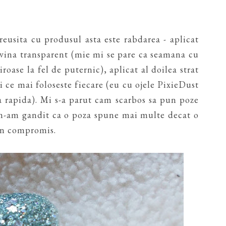
reusita cu produsul asta este rabdarea - aplicat
devina transparent (mie mi se pare ca seamana cu
oase la fel de puternic), aplicat al doilea strat
 si ce mai foloseste fiecare (eu cu ojele PixieDust
a rapida). Mi s-a parut cam scarbos sa pun poze
 m-am gandit ca o poza spune mai multe decat o
 un compromis.