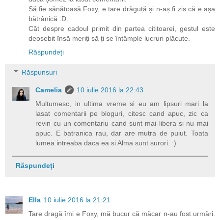
Să fie sănătoasă Foxy, e tare drăguță și n-aș fi zis că e așa
bătrânică :D.
Cât despre cadoul primit din partea cititoarei, gestul este
deosebit însă meriți să ți se întâmple lucruri plăcute.
Răspundeți
Răspunsuri
Camelia
10 iulie 2016 la 22:43
Multumesc, in ultima vreme si eu am lipsuri mari la
lasat comentarii pe bloguri, citesc cand apuc, zic ca
revin cu un comentariu cand sunt mai libera si nu mai
apuc. E batranica rau, dar are mutra de puiut. Toata
lumea intreaba daca ea si Alma sunt surori. :)
Răspundeți
Ella
10 iulie 2016 la 21:21
Tare dragă îmi e Foxy, mă bucur că măcar n-au fost urmări.