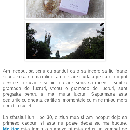
Am inceput sa scriu cu gandul ca o sa incerc sa fiu foarte
scurta si sa nu ma intind, am o stare ciudata pe care n-o pot
descrie in cuvinte si nici nu are sens sa incerc - simt o
gramada de lucruri, vreau o gramada de lucruri, sunt
pregatita pentru si mai multe lucruri. Saptamana asta
ceaiurile cu gheata, cartile si momentele cu mine mi-au mers
direct la suflet.
La sfarsitul lunii, pe 30, e ziua mea si am inceput deja sa
primesc cadouri si asta nu poate decat sa ma bucure.
Melkior
mi-a trimis o surpriza si mi-a adus un zambet pe