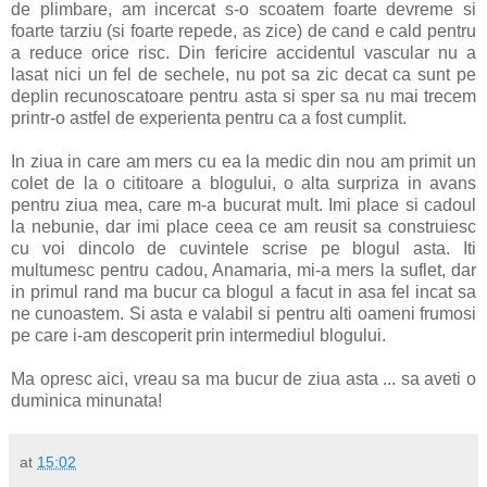
de plimbare, am incercat s-o scoatem foarte devreme si
foarte tarziu (si foarte repede, as zice) de cand e cald pentru
a reduce orice risc. Din fericire accidentul vascular nu a
lasat nici un fel de sechele, nu pot sa zic decat ca sunt pe
deplin recunoscatoare pentru asta si sper sa nu mai trecem
printr-o astfel de experienta pentru ca a fost cumplit.
In ziua in care am mers cu ea la medic din nou am primit un
colet de la o cititoare a blogului, o alta surpriza in avans
pentru ziua mea, care m-a bucurat mult. Imi place si cadoul
la nebunie, dar imi place ceea ce am reusit sa construiesc
cu voi dincolo de cuvintele scrise pe blogul asta. Iti
multumesc pentru cadou, Anamaria, mi-a mers la suflet, dar
in primul rand ma bucur ca blogul a facut in asa fel incat sa
ne cunoastem. Si asta e valabil si pentru alti oameni frumosi
pe care i-am descoperit prin intermediul blogului.
Ma opresc aici, vreau sa ma bucur de ziua asta ... sa aveti o
duminica minunata!
at
15:02