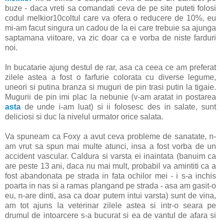
buze - daca vreti sa comandati ceva de pe site puteti folosi
codul melkior10coltul care va ofera o reducere de 10%, eu
mi-am facut singura un cadou de la ei care trebuie sa ajunga
saptamana viitoare, va zic doar ca e vorba de niste farduri
noi.
In bucatarie ajung destul de rar, asa ca ceea ce am preferat
zilele astea a fost o farfurie colorata cu diverse legume,
uneori si putina branza si muguri de pin trasi putin la tigaie.
Mugurii de pin imi plac la nebunie (v-am aratat in postarea
asta
de unde i-am luat) si ii folosesc des in salate, sunt
deliciosi si duc la nivelul urmator orice salata.
Va spuneam ca Foxy a avut ceva probleme de sanatate, n-
am vrut sa spun mai multe atunci, insa a fost vorba de un
accident vascular. Caldura si varsta ei inaintata (banuim ca
are peste 13 ani, daca nu mai mult, probabil va amintiti ca a
fost abandonata pe strada in fata ochilor mei - i s-a inchis
poarta in nas si a ramas plangand pe strada - asa am gasit-o
eu, n-are dinti, asa ca doar putem intui varsta) sunt de vina,
am tot ajuns la veterinar zilele astea si intr-o seara pe
drumul de intoarcere s-a bucurat si ea de vantul de afara si