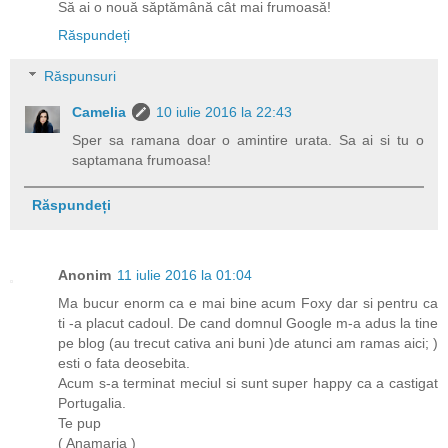
Să ai o nouă săptămână cât mai frumoasă!
Răspundeți
Răspunsuri
Camelia
10 iulie 2016 la 22:43
Sper sa ramana doar o amintire urata. Sa ai si tu o
saptamana frumoasa!
Răspundeți
Anonim
11 iulie 2016 la 01:04
Ma bucur enorm ca e mai bine acum Foxy dar si pentru ca
ti -a placut cadoul. De cand domnul Google m-a adus la tine
pe blog (au trecut cativa ani buni )de atunci am ramas aici; )
esti o fata deosebita.
Acum s-a terminat meciul si sunt super happy ca a castigat
Portugalia.
Te pup
( Anamaria )