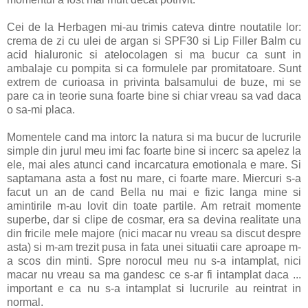
Cei de la Herbagen mi-au trimis cateva dintre noutatile lor:
crema de zi cu ulei de argan si SPF30 si Lip Filler Balm cu
acid hialuronic si atelocolagen si ma bucur ca sunt in
ambalaje cu pompita si ca formulele par promitatoare. Sunt
extrem de curioasa in privinta balsamului de buze, mi se
pare ca in teorie suna foarte bine si chiar vreau sa vad daca
o sa-mi placa.
Momentele cand ma intorc la natura si ma bucur de lucrurile
simple din jurul meu imi fac foarte bine si incerc sa apelez la
ele, mai ales atunci cand incarcatura emotionala e mare. Si
saptamana asta a fost nu mare, ci foarte mare. Miercuri s-a
facut un an de cand Bella nu mai e fizic langa mine si
amintirile m-au lovit din toate partile. Am retrait momente
superbe, dar si clipe de cosmar, era sa devina realitate una
din fricile mele majore (nici macar nu vreau sa discut despre
asta) si m-am trezit pusa in fata unei situatii care aproape m-
a scos din minti. Spre norocul meu nu s-a intamplat, nici
macar nu vreau sa ma gandesc ce s-ar fi intamplat daca ...
important e ca nu s-a intamplat si lucrurile au reintrat in
normal.