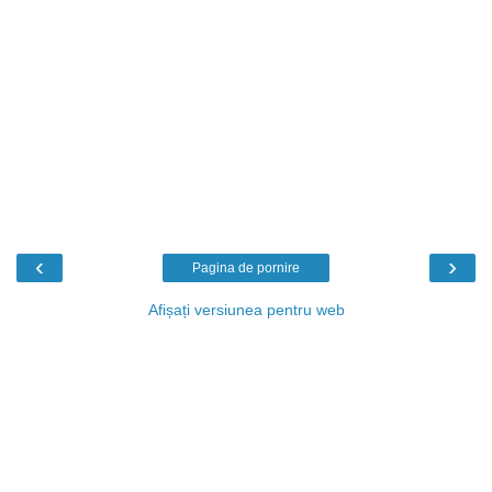
‹
›
Pagina de pornire
Afișați versiunea pentru web