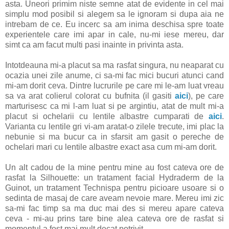
asta. Uneori primim niste semne atat de evidente in cel mai
simplu mod posibil si alegem sa le ignoram si dupa aia ne
intrebam de ce. Eu incerc sa am inima deschisa spre toate
experientele care imi apar in cale, nu-mi iese mereu, dar
simt ca am facut multi pasi inainte in privinta asta.
Intotdeauna mi-a placut sa ma rasfat singura, nu neaparat cu
ocazia unei zile anume, ci sa-mi fac mici bucuri atunci cand
mi-am dorit ceva. Dintre lucrurile pe care mi le-am luat vreau
sa va arat colierul colorat cu bufnita (il gasiti
aici
), pe care
marturisesc ca mi l-am luat si pe argintiu, atat de mult mi-a
placut si ochelarii cu lentile albastre cumparati de
aici
.
Varianta cu lentile gri vi-am aratat-o zilele trecute, imi plac la
nebunie si ma bucur ca in sfarsit am gasit o pereche de
ochelari mari cu lentile albastre exact asa cum mi-am dorit.
Un alt cadou de la mine pentru mine au fost cateva ore de
rasfat la Silhouette: un tratament facial Hydraderm de la
Guinot, un tratament Technispa pentru picioare usoare si o
sedinta de masaj de care aveam nevoie mare. Mereu imi zic
sa-mi fac timp sa ma duc mai des si mereu apare cateva
ceva - mi-au prins tare bine alea cateva ore de rasfat si
momentul a fost mai mult decat potrivit.