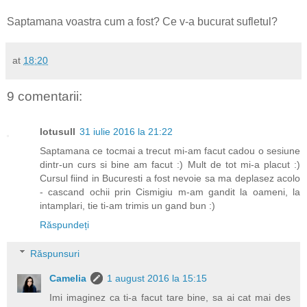
Saptamana voastra cum a fost? Ce v-a bucurat sufletul?
at
18:20
9 comentarii:
lotusull
31 iulie 2016 la 21:22
Saptamana ce tocmai a trecut mi-am facut cadou o sesiune
dintr-un curs si bine am facut :) Mult de tot mi-a placut :)
Cursul fiind in Bucuresti a fost nevoie sa ma deplasez acolo
- cascand ochii prin Cismigiu m-am gandit la oameni, la
intamplari, tie ti-am trimis un gand bun :)
Răspundeți
Răspunsuri
Camelia
1 august 2016 la 15:15
Imi imaginez ca ti-a facut tare bine, sa ai cat mai des