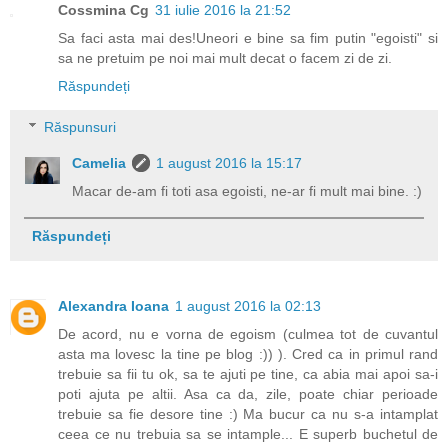
Cossmina Cg
31 iulie 2016 la 21:52
Sa faci asta mai des!Uneori e bine sa fim putin "egoisti" si
sa ne pretuim pe noi mai mult decat o facem zi de zi.
Răspundeți
Răspunsuri
Camelia
1 august 2016 la 15:17
Macar de-am fi toti asa egoisti, ne-ar fi mult mai bine. :)
Răspundeți
Alexandra Ioana
1 august 2016 la 02:13
De acord, nu e vorna de egoism (culmea tot de cuvantul
asta ma lovesc la tine pe blog :)) ). Cred ca in primul rand
trebuie sa fii tu ok, sa te ajuti pe tine, ca abia mai apoi sa-i
poti ajuta pe altii. Asa ca da, zile, poate chiar perioade
trebuie sa fie desore tine :) Ma bucur ca nu s-a intamplat
ceea ce nu trebuia sa se intample... E superb buchetul de