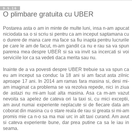
9.5.16
O plimbare gratuita cu UBER
Postarea asta o am in minte de multe luni, insa n-am apucat
niciodata sa o si scriu si pentru ca am inceput saptamana cu
o durere de mana care ma face sa fiu inapta pentru lucrurile
pe care le am de facut, m-am gandit ca nu e rau sa va spun
parerea mea despre UBER si sa va invit sa incercati si voi
serviciile lor ca sa vedeti daca merita sau nu.
Inainte de a va povesti despre UBER trebuie sa va spun ca
eu am inceput sa conduc la 18 ani si am facut asta zilnic
aproape 17 ani. In 2014 am ramas fara masina si, desi mi-
am imaginat ca problema se va rezolva repede, nici in ziua
de astazi nu mi-am luat alta masina. Asa ca m-am vazut
nevoita sa apelez de cateva ori la taxi si, cu mici exceptii,
am avut numai experiente neplacute si de fiecare data am
coborat din masina cu o stare reala de rau si greata si mi-am
promis mie ca n-o sa ma mai urc in alt taxi curand. Am avut
si cateva experiente bune, dar prea putine ca sa le iau in
seama.