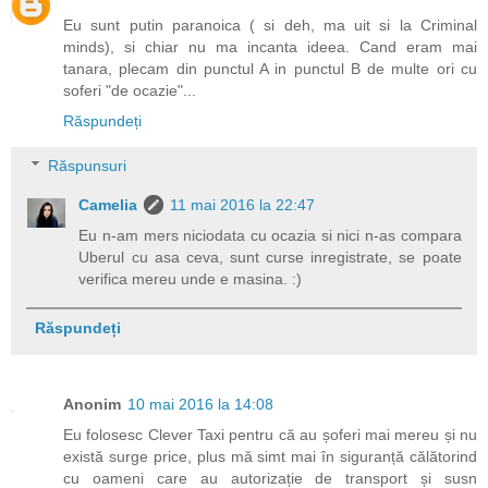
Eu sunt putin paranoica ( si deh, ma uit si la Criminal
minds), si chiar nu ma incanta ideea. Cand eram mai
tanara, plecam din punctul A in punctul B de multe ori cu
soferi "de ocazie"...
Răspundeți
Răspunsuri
Camelia
11 mai 2016 la 22:47
Eu n-am mers niciodata cu ocazia si nici n-as compara
Uberul cu asa ceva, sunt curse inregistrate, se poate
verifica mereu unde e masina. :)
Răspundeți
Anonim
10 mai 2016 la 14:08
Eu folosesc Clever Taxi pentru că au șoferi mai mereu și nu
există surge price, plus mă simt mai în siguranță călătorind
cu oameni care au autorizație de transport și susn