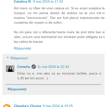
Catalina N.
9 mai 2016 la 17:43
Am mers cu Uber de vreo cateva ori. Si eu eram sceptica la
inceput, ca imi parea destul de dubios sa te urci intr-o
masina "necunoscuta". Dar am fost placut impresionata de
curatenia din masini si de soferi.
Nu imi pare nici o diferenta foarte mare de pret intre taxi si
uber, oricum unui taximetrist ma simteam putin obligata sa ii
las cativa lei bacsis.
Răspundeți
Răspunsuri
Camelia
11 mai 2016 la 22:43
Chiar nu e, mai ales ca au micsorat tarifele, parca e
1,45 lei/ km acum. :)
Răspundeți
Claudia's Choice
9 mai 2016 la 19:25