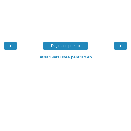
‹
›
Pagina de pornire
Afișați versiunea pentru web