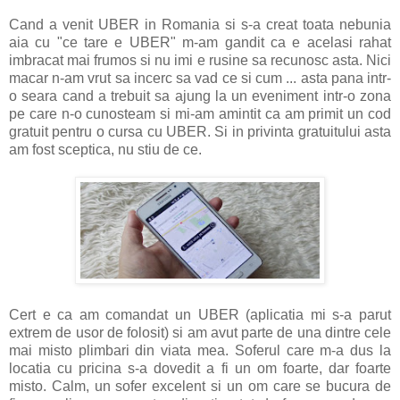
Cand a venit UBER in Romania si s-a creat toata nebunia
aia cu "ce tare e UBER" m-am gandit ca e acelasi rahat
imbracat mai frumos si nu imi e rusine sa recunosc asta. Nici
macar n-am vrut sa incerc sa vad ce si cum ... asta pana intr-
o seara cand a trebuit sa ajung la un eveniment intr-o zona
pe care n-o cunosteam si mi-am amintit ca am primit un cod
gratuit pentru o cursa cu UBER. Si in privinta gratuitului asta
am fost sceptica, nu stiu de ce.
Cert e ca am comandat un UBER (aplicatia mi s-a parut
extrem de usor de folosit) si am avut parte de una dintre cele
mai misto plimbari din viata mea. Soferul care m-a dus la
locatia cu pricina s-a dovedit a fi un om foarte, dar foarte
misto. Calm, un sofer excelent si un om care se bucura de