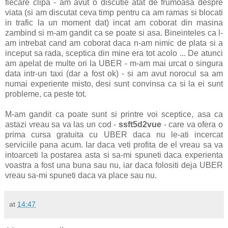
fiecare clipa - am avut o discutie atat de frumoasa despre
viata (si am discutat ceva timp pentru ca am ramas si blocati
in trafic la un moment dat) incat am coborat din masina
zambind si m-am gandit ca se poate si asa. Bineinteles ca l-
am intrebat cand am coborat daca n-am nimic de plata si a
inceput sa rada, sceptica din mine era tot acolo ... De atunci
am apelat de multe ori la UBER - m-am mai urcat o singura
data intr-un taxi (dar a fost ok) - si am avut norocul sa am
numai experiente misto, desi sunt convinsa ca si la ei sunt
probleme, ca peste tot.
M-am gandit ca poate sunt si printre voi sceptice, asa ca
astazi vreau sa va las un cod -
ssft5d2vue
- care va ofera o
prima cursa gratuita cu UBER daca nu le-ati incercat
serviciile pana acum. Iar daca veti profita de el vreau sa va
intoarceti la postarea asta si sa-mi spuneti daca experienta
voastra a fost una buna sau nu, iar daca folositi deja UBER
vreau sa-mi spuneti daca va place sau nu.
at
14:47