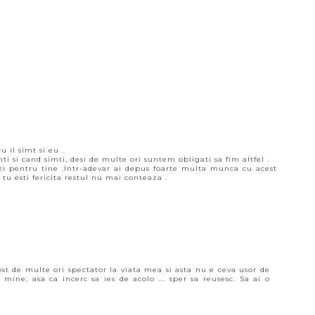
 il simt si eu .
i si cand simti, desi de multe ori suntem obligati sa fim altfel .
izi pentru tine .Intr-adevar ai depus foarte multa munca cu acest
tu esti fericita restul nu mai conteaza .
ost de multe ori spectator la viata mea si asta nu e ceva usor de
mine, asa ca incerc sa ies de acolo ... sper sa reusesc. Sa ai o