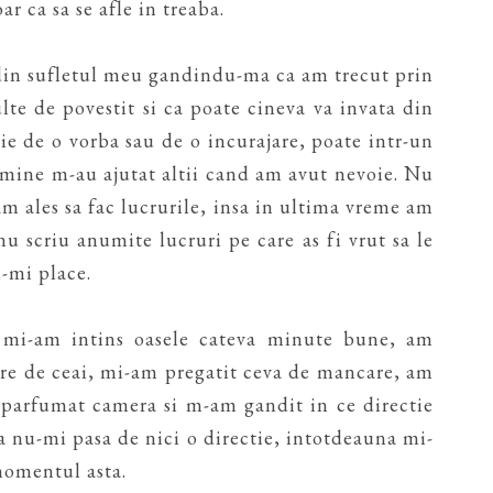
r ca sa se afle in treaba.
din sufletul meu gandindu-ma ca am trecut prin
lte de povestit si ca poate cineva va invata din
ie de o vorba sau de o incurajare, poate intr-un
e mine m-au ajutat altii cand am avut nevoie. Nu
m ales sa fac lucrurile, insa in ultima vreme am
nu scriu anumite lucruri pe care as fi vrut sa le
u-mi place.
, mi-am intins oasele cateva minute bune, am
re de ceai, mi-am pregatit ceva de mancare, am
 parfumat camera si m-am gandit in ce directie
a nu-mi pasa de nici o directie, intotdeauna mi-
 momentul asta.