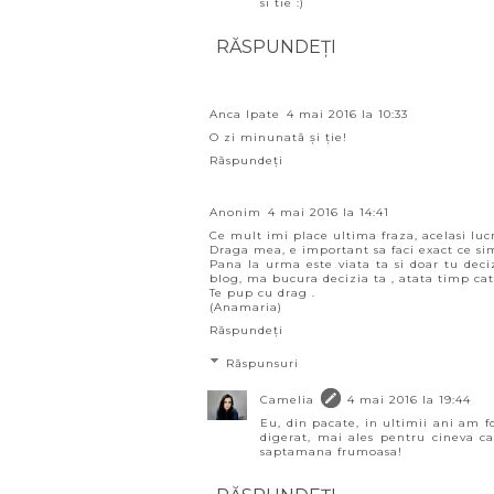
si tie :)
RĂSPUNDEȚI
Anca Ipate
4 mai 2016 la 10:33
O zi minunată și ție!
Răspundeți
Anonim
4 mai 2016 la 14:41
Ce mult imi place ultima fraza, acelasi lucru
Draga mea, e important sa faci exact ce simt
Pana la urma este viata ta si doar tu dec
blog, ma bucura decizia ta , atata timp cat 
Te pup cu drag .
(Anamaria)
Răspundeți
Răspunsuri
Camelia
4 mai 2016 la 19:44
Eu, din pacate, in ultimii ani am f
digerat, mai ales pentru cineva ca 
saptamana frumoasa!