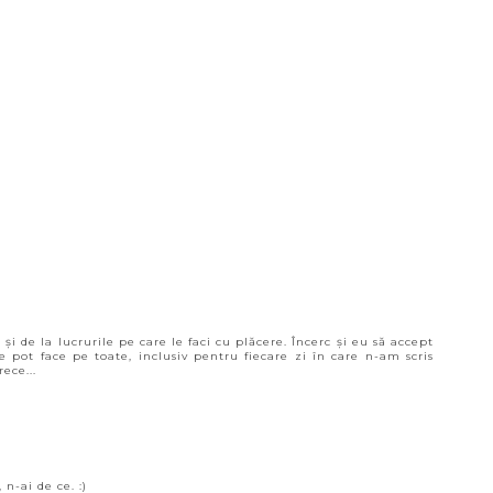
și de la lucrurile pe care le faci cu plăcere. Încerc și eu să accept
 pot face pe toate, inclusiv pentru fiecare zi în care n-am scris
ece...
n-ai de ce. :)