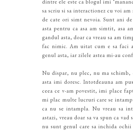
dintre ele este ca blogul imi "manan
sa scriu si sa interactionez cu voi am
de cate ori simt nevoia. Sunt ani de
asta pentru ca asa am simtit, asa 
gandul asta, doar ca vreau sa am timp 
fac nimic. Am uitat cum e sa faci 
genul asta, iar zilele astea mi-au con
Nu dispar, nu plec, nu ma schimb, d
asta imi doresc. Intotdeauna am pus 
ceea ce v-am povestit, imi place fap
mi plac multe lucruri care se intamp
ca nu se intampla. Nu vreau sa int
astazi, vreau doar sa va spun ca vad s
nu sunt genul care sa inchida ochii 