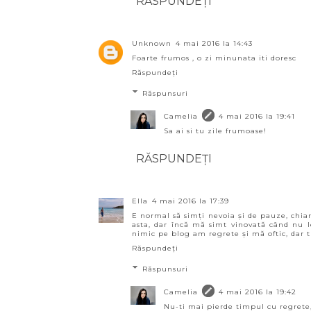
RĂSPUNDEȚI
Unknown
4 mai 2016 la 14:43
Foarte frumos , o zi minunata iti doresc
Răspundeți
Răspunsuri
Camelia
4 mai 2016 la 19:41
Sa ai si tu zile frumoase!
RĂSPUNDEȚI
Ella
4 mai 2016 la 17:39
E normal să simți nevoia și de pauze, chiar 
asta, dar încă mă simt vinovată când nu le
nimic pe blog am regrete și mă oftic, dar tr
Răspundeți
Răspunsuri
Camelia
4 mai 2016 la 19:42
Nu-ti mai pierde timpul cu regrete, 