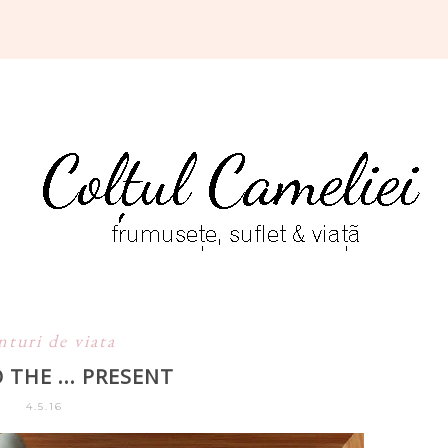
nturi de viata
 THE ... PRESENT
4.5.16