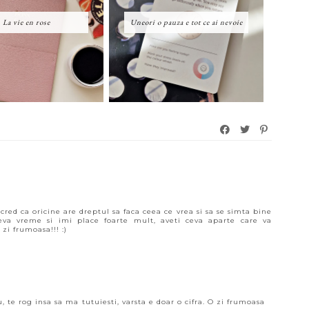
La vie en rose
Uneori o pauza e tot ce ai nevoie
cred ca oricine are dreptul sa faca ceea ce vrea si sa se simta bine
ceva vreme si imi place foarte mult, aveti ceva aparte care va
 zi frumoasa!!! :)
 te rog insa sa ma tutuiesti, varsta e doar o cifra. O zi frumoasa