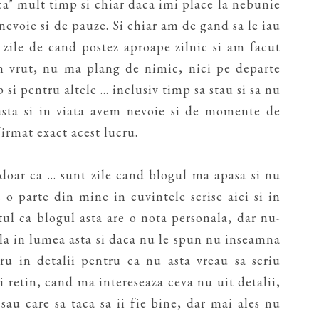
ca" mult timp si chiar daca imi place la nebunie
 nevoie si de pauze. Si chiar am de gand sa le iau
 zile de cand postez aproape zilnic si am facut
am vrut, nu ma plang de nimic, nici pe departe
si pentru altele ... inclusiv timp sa stau si sa nu
asta si in viata avem nevoie si de momente de
firmat exact acest lucru.
oar ca ... sunt zile cand blogul ma apasa si nu
o parte din mine in cuvintele scrise aici si in
tul ca blogul asta are o nota personala, dar nu-
la in lumea asta si daca nu le spun nu inseamna
ru in detalii pentru ca nu asta vreau sa scriu
i retin, cand ma intereseaza ceva nu uit detalii,
sau care sa taca sa ii fie bine, dar mai ales nu