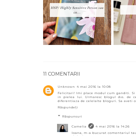
HSP/ Highly Sensitive Person sau
cu...
11 COMENTARII
Unknown
4 mai 2016 la 10:08
Felicitari! Imi place modul cum ganditi. Si 
in pielea lui. Urmaresc blogul dvs. de 
diferentiaza de celelalte bloguri. Sa aveti o
Răspundeți
Răspunsuri
Camelia
4 mai 2016 la 14:26
Ioana, m-a bucurat comentariul tau,