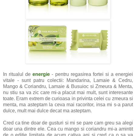
In ritualul de
energie
- pentru regasirea fortei si a energiei
vitale - sunt patru colectii: Mandarina, Lamaie & Cedru,
Mango & Coriandru, Lamaie & Busuioc si Zmeura & Menta,
nu stiu sa va zic care mi-a placut mai mult, sunt interesante
toate. Eram extrem de curioasa in privinta celei cu zmeura si
menta, ma asteptam la ceva mai racoritor, insa mi s-a parut
dulce, mult mai dulce decat ma asteptam.
Cred ca tine doar de gusturi si mi se pare cam greu sa alegi
doar una dintre ele. Cea cu mango si coriandru mi-a amintit
de o editie limitata de acum cativa ani si cred ca o sa va