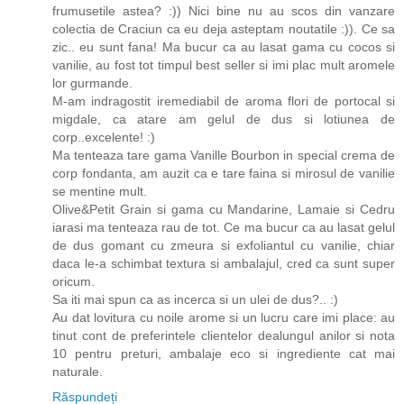
frumusetile astea? :)) Nici bine nu au scos din vanzare
colectia de Craciun ca eu deja asteptam noutatile :)). Ce sa
zic.. eu sunt fana! Ma bucur ca au lasat gama cu cocos si
vanilie, au fost tot timpul best seller si imi plac mult aromele
lor gurmande.
M-am indragostit iremediabil de aroma flori de portocal si
migdale, ca atare am gelul de dus si lotiunea de
corp..excelente! :)
Ma tenteaza tare gama Vanille Bourbon in special crema de
corp fondanta, am auzit ca e tare faina si mirosul de vanilie
se mentine mult.
Olive&Petit Grain si gama cu Mandarine, Lamaie si Cedru
iarasi ma tenteaza rau de tot. Ce ma bucur ca au lasat gelul
de dus gomant cu zmeura si exfoliantul cu vanilie, chiar
daca le-a schimbat textura si ambalajul, cred ca sunt super
oricum.
Sa iti mai spun ca as incerca si un ulei de dus?.. :)
Au dat lovitura cu noile arome si un lucru care imi place: au
tinut cont de preferintele clientelor dealungul anilor si nota
10 pentru preturi, ambalaje eco si ingrediente cat mai
naturale.
Răspundeți