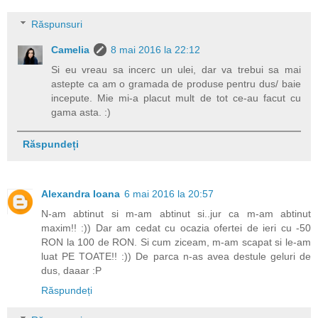
Răspunsuri
Camelia
8 mai 2016 la 22:12
Si eu vreau sa incerc un ulei, dar va trebui sa mai
astepte ca am o gramada de produse pentru dus/ baie
incepute. Mie mi-a placut mult de tot ce-au facut cu
gama asta. :)
Răspundeți
Alexandra Ioana
6 mai 2016 la 20:57
N-am abtinut si m-am abtinut si..jur ca m-am abtinut
maxim!! :)) Dar am cedat cu ocazia ofertei de ieri cu -50
RON la 100 de RON. Si cum ziceam, m-am scapat si le-am
luat PE TOATE!! :)) De parca n-as avea destule geluri de
dus, daaar :P
Răspundeți