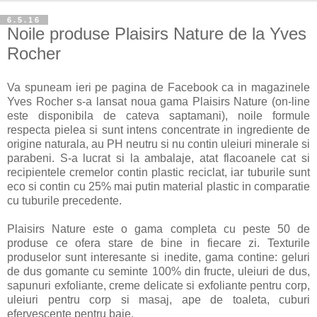
6.5.16
Noile produse Plaisirs Nature de la Yves
Rocher
Va spuneam ieri pe pagina de Facebook ca in magazinele
Yves Rocher s-a lansat noua gama Plaisirs Nature (on-line
este disponibila de cateva saptamani), noile formule
respecta pielea si sunt intens concentrate in ingrediente de
origine naturala, au PH neutru si nu contin uleiuri minerale si
parabeni. S-a lucrat si la ambalaje, atat flacoanele cat si
recipientele cremelor contin plastic reciclat, iar tuburile sunt
eco si contin cu 25% mai putin material plastic in comparatie
cu tuburile precedente.
Plaisirs Nature este o gama completa cu peste 50 de
produse ce ofera stare de bine in fiecare zi. Texturile
produselor sunt interesante si inedite, gama contine: geluri
de dus gomante cu seminte 100% din fructe, uleiuri de dus,
sapunuri exfoliante, creme delicate si exfoliante pentru corp,
uleiuri pentru corp si masaj, ape de toaleta, cuburi
efervescente pentru baie.