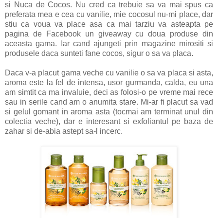
si Nuca de Cocos. Nu cred ca trebuie sa va mai spus ca
preferata mea e cea cu vanilie, mie cocosul nu-mi place, dar
stiu ca voua va place asa ca mai tarziu va asteapta pe
pagina de Facebook un giveaway cu doua produse din
aceasta gama. Iar cand ajungeti prin magazine mirositi si
produsele daca sunteti fane cocos, sigur o sa va placa.
Daca v-a placut gama veche cu vanilie o sa va placa si asta,
aroma este la fel de intensa, usor gurmanda, calda, eu una
am simtit ca ma invaluie, deci as folosi-o pe vreme mai rece
sau in serile cand am o anumita stare. Mi-ar fi placut sa vad
si gelul gomant in aroma asta (tocmai am terminat unul din
colectia veche), dar e interesant si exfoliantul pe baza de
zahar si de-abia astept sa-l incerc.