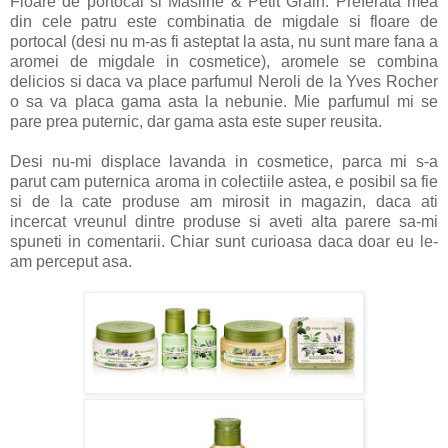
Floare de portocal si Masline & Petit Grain. Preferata mea
din cele patru este combinatia de migdale si floare de
portocal (desi nu m-as fi asteptat la asta, nu sunt mare fana a
aromei de migdale in cosmetice), aromele se combina
delicios si daca va place parfumul Neroli de la Yves Rocher
o sa va placa gama asta la nebunie. Mie parfumul mi se
pare prea puternic, dar gama asta este super reusita.
Desi nu-mi displace lavanda in cosmetice, parca mi s-a
parut cam puternica aroma in colectiile astea, e posibil sa fie
si de la cate produse am mirosit in magazin, daca ati
incercat vreunul dintre produse si aveti alta parere sa-mi
spuneti in comentarii. Chiar sunt curioasa daca doar eu le-
am perceput asa.