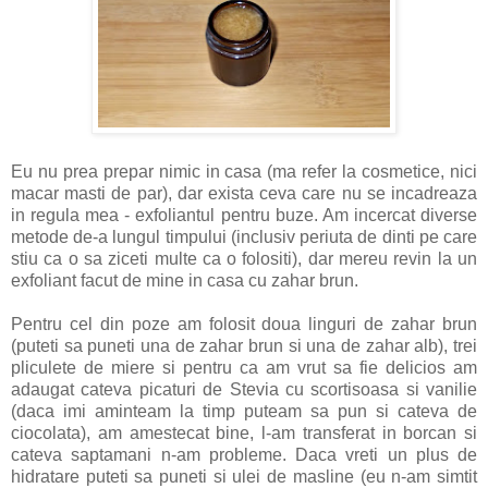
Eu nu prea prepar nimic in casa (ma refer la cosmetice, nici
macar masti de par), dar exista ceva care nu se incadreaza
in regula mea - exfoliantul pentru buze. Am incercat diverse
metode de-a lungul timpului (inclusiv periuta de dinti pe care
stiu ca o sa ziceti multe ca o folositi), dar mereu revin la un
exfoliant facut de mine in casa cu zahar brun.
Pentru cel din poze am folosit doua linguri de zahar brun
(puteti sa puneti una de zahar brun si una de zahar alb), trei
pliculete de miere si pentru ca am vrut sa fie delicios am
adaugat cateva picaturi de Stevia cu scortisoasa si vanilie
(daca imi aminteam la timp puteam sa pun si cateva de
ciocolata), am amestecat bine, l-am transferat in borcan si
cateva saptamani n-am probleme. Daca vreti un plus de
hidratare puteti sa puneti si ulei de masline (eu n-am simtit