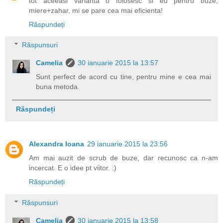
tot aceeasi varianta o folosesc si eu pentru buze,
miere+zahar, mi se pare cea mai eficienta!
Răspundeți
Răspunsuri
Camelia
30 ianuarie 2015 la 13:57
Sunt perfect de acord cu tine, pentru mine e cea mai
buna metoda.
Răspundeți
Alexandra Ioana
29 ianuarie 2015 la 23:56
Am mai auzit de scrub de buze, dar recunosc ca n-am
incercat. E o idee pt viitor. :)
Răspundeți
Răspunsuri
Camelia
30 ianuarie 2015 la 13:58