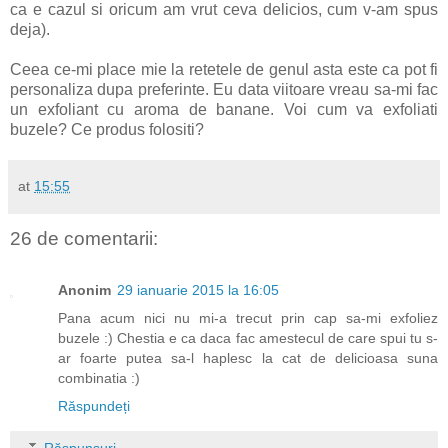
ca e cazul si oricum am vrut ceva delicios, cum v-am spus
deja).
Ceea ce-mi place mie la retetele de genul asta este ca pot fi
personaliza dupa preferinte. Eu data viitoare vreau sa-mi fac
un exfoliant cu aroma de banane. Voi cum va exfoliati
buzele? Ce produs folositi?
at
15:55
26 de comentarii:
Anonim
29 ianuarie 2015 la 16:05
Pana acum nici nu mi-a trecut prin cap sa-mi exfoliez
buzele :) Chestia e ca daca fac amestecul de care spui tu s-
ar foarte putea sa-l haplesc la cat de delicioasa suna
combinatia :)
Răspundeți
Răspunsuri