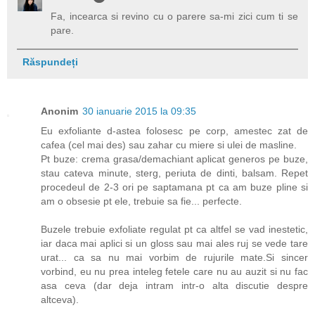
Fa, incearca si revino cu o parere sa-mi zici cum ti se
pare.
Răspundeți
Anonim
30 ianuarie 2015 la 09:35
Eu exfoliante d-astea folosesc pe corp, amestec zat de
cafea (cel mai des) sau zahar cu miere si ulei de masline.
Pt buze: crema grasa/demachiant aplicat generos pe buze,
stau cateva minute, sterg, periuta de dinti, balsam. Repet
procedeul de 2-3 ori pe saptamana pt ca am buze pline si
am o obsesie pt ele, trebuie sa fie... perfecte.
Buzele trebuie exfoliate regulat pt ca altfel se vad inestetic,
iar daca mai aplici si un gloss sau mai ales ruj se vede tare
urat... ca sa nu mai vorbim de rujurile mate.Si sincer
vorbind, eu nu prea inteleg fetele care nu au auzit si nu fac
asa ceva (dar deja intram intr-o alta discutie despre
altceva).