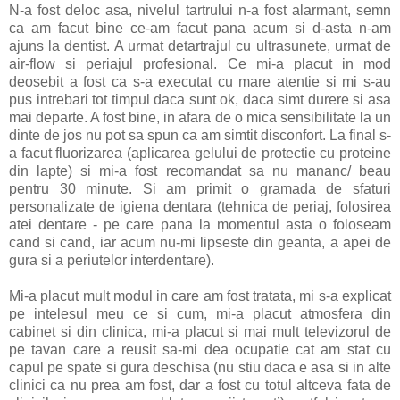
N-a fost deloc asa, nivelul tartrului n-a fost alarmant, semn
ca am facut bine ce-am facut pana acum si d-asta n-am
ajuns la dentist. A urmat detartrajul cu ultrasunete, urmat de
air-flow si periajul profesional. Ce mi-a placut in mod
deosebit a fost ca s-a executat cu mare atentie si mi s-au
pus intrebari tot timpul daca sunt ok, daca simt durere si asa
mai departe. A fost bine, in afara de o mica sensibilitate la un
dinte de jos nu pot sa spun ca am simtit disconfort. La final s-
a facut fluorizarea (aplicarea gelului de protectie cu proteine
din lapte) si mi-a fost recomandat sa nu mananc/ beau
pentru 30 minute. Si am primit o gramada de sfaturi
personalizate de igiena dentara (tehnica de periaj, folosirea
atei dentare - pe care pana la momentul asta o foloseam
cand si cand, iar acum nu-mi lipseste din geanta, a apei de
gura si a periutelor interdentare).
Mi-a placut mult modul in care am fost tratata, mi s-a explicat
pe intelesul meu ce si cum, mi-a placut atmosfera din
cabinet si din clinica, mi-a placut si mai mult televizorul de
pe tavan care a reusit sa-mi dea ocupatie cat am stat cu
capul pe spate si gura deschisa (nu stiu daca e asa si in alte
clinici ca nu prea am fost, dar a fost cu totul altceva fata de