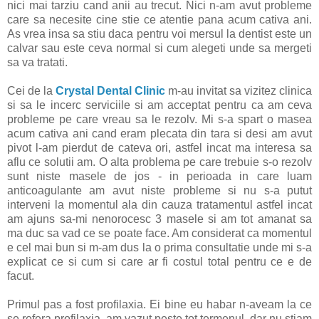
nici mai tarziu cand anii au trecut. Nici n-am avut probleme
care sa necesite cine stie ce atentie pana acum cativa ani.
As vrea insa sa stiu daca pentru voi mersul la dentist este un
calvar sau este ceva normal si cum alegeti unde sa mergeti
sa va tratati.
Cei de la
Crystal Dental Clinic
m-au invitat sa vizitez clinica
si sa le incerc serviciile si am acceptat pentru ca am ceva
probleme pe care vreau sa le rezolv. Mi s-a spart o masea
acum cativa ani cand eram plecata din tara si desi am avut
pivot l-am pierdut de cateva ori, astfel incat ma interesa sa
aflu ce solutii am. O alta problema pe care trebuie s-o rezolv
sunt niste masele de jos - in perioada in care luam
anticoagulante am avut niste probleme si nu s-a putut
interveni la momentul ala din cauza tratamentul astfel incat
am ajuns sa-mi nenorocesc 3 masele si am tot amanat sa
ma duc sa vad ce se poate face. Am considerat ca momentul
e cel mai bun si m-am dus la o prima consultatie unde mi s-a
explicat ce si cum si care ar fi costul total pentru ce e de
facut.
Primul pas a fost profilaxia. Ei bine eu habar n-aveam la ce
se refera profilaxia, am vazut peste tot termenul, dar nu stiam