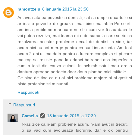
ramontzelu
8 ianuarie 2015 la 23:50
As avea atatea povesti cu dentisti, cat sa umplu o cartulie si
ar iesi o poveste de groaza...mai bine ma abtin.Pe scurt-
am inca probleme mari care nu stiu cum vor fi sau daca le
voi putea rezolva; mai teama mi-e de suma la care se ridica
rezolvarea acestor probleme decat de dentist in sine, iar
acum nici nu pot merge pentru ca sunt insarcinata. Am fost
acum 2 ani ultima data pentru o lucrare complexa si pt care
ma rog sa reziste pana la adanci batraneti asa imperfecta
cum a iesit din cauza culorii. In schimb sotul meu are o
dantura aproape perfecta doar doua plombe mici mititele...
Ce bine de tine ca nu ai nici probleme majore si ai gasit si
niste profesionisti minunati.
Răspundeți
Răspunsuri
Camelia
13 ianuarie 2015 la 17:39
N-as zice ca n-am probleme acum, n-am avut in trecut,
o sa vad cum evolueaza lucrurile, dar e ok pentru