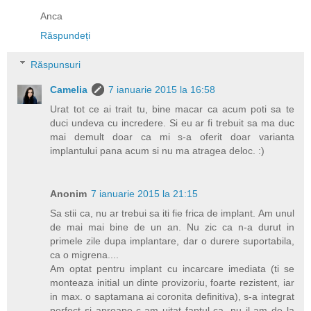
Anca
Răspundeți
Răspunsuri
Camelia
7 ianuarie 2015 la 16:58
Urat tot ce ai trait tu, bine macar ca acum poti sa te
duci undeva cu incredere. Si eu ar fi trebuit sa ma duc
mai demult doar ca mi s-a oferit doar varianta
implantului pana acum si nu ma atragea deloc. :)
Anonim
7 ianuarie 2015 la 21:15
Sa stii ca, nu ar trebui sa iti fie frica de implant. Am unul
de mai mai bine de un an. Nu zic ca n-a durut in
primele zile dupa implantare, dar o durere suportabila,
ca o migrena....
Am optat pentru implant cu incarcare imediata (ti se
monteaza initial un dinte provizoriu, foarte rezistent, iar
in max. o saptamana ai coronita definitiva), s-a integrat
perfect si aproape c-am uitat faptul ca, nu il am de la