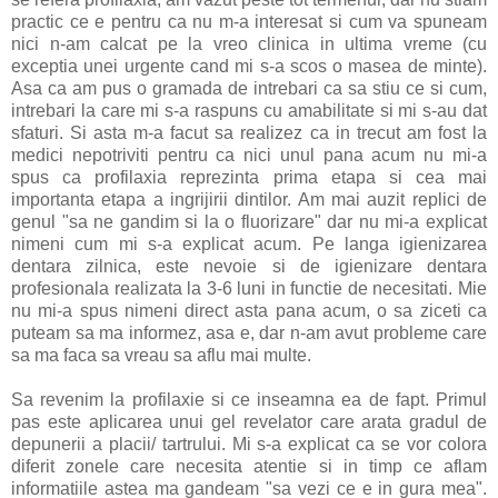
practic ce e pentru ca nu m-a interesat si cum va spuneam
nici n-am calcat pe la vreo clinica in ultima vreme (cu
exceptia unei urgente cand mi s-a scos o masea de minte).
Asa ca am pus o gramada de intrebari ca sa stiu ce si cum,
intrebari la care mi s-a raspuns cu amabilitate si mi s-au dat
sfaturi. Si asta m-a facut sa realizez ca in trecut am fost la
medici nepotriviti pentru ca nici unul pana acum nu mi-a
spus ca profilaxia reprezinta prima etapa si cea mai
importanta etapa a ingrijirii dintilor. Am mai auzit replici de
genul "sa ne gandim si la o fluorizare" dar nu mi-a explicat
nimeni cum mi s-a explicat acum. Pe langa igienizarea
dentara zilnica, este nevoie si de igienizare dentara
profesionala realizata la 3-6 luni in functie de necesitati. Mie
nu mi-a spus nimeni direct asta pana acum, o sa ziceti ca
puteam sa ma informez, asa e, dar n-am avut probleme care
sa ma faca sa vreau sa aflu mai multe.
Sa revenim la profilaxie si ce inseamna ea de fapt. Primul
pas este aplicarea unui gel revelator care arata gradul de
depunerii a placii/ tartrului. Mi s-a explicat ca se vor colora
diferit zonele care necesita atentie si in timp ce aflam
informatiile astea ma gandeam "sa vezi ce e in gura mea".