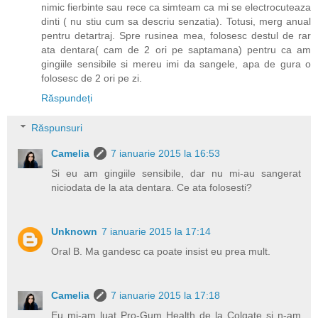
nimic fierbinte sau rece ca simteam ca mi se electrocuteaza
dinti ( nu stiu cum sa descriu senzatia). Totusi, merg anual
pentru detartraj. Spre rusinea mea, folosesc destul de rar
ata dentara( cam de 2 ori pe saptamana) pentru ca am
gingiile sensibile si mereu imi da sangele, apa de gura o
folosesc de 2 ori pe zi.
Răspundeți
Răspunsuri
Camelia
7 ianuarie 2015 la 16:53
Si eu am gingiile sensibile, dar nu mi-au sangerat
niciodata de la ata dentara. Ce ata folosesti?
Unknown
7 ianuarie 2015 la 17:14
Oral B. Ma gandesc ca poate insist eu prea mult.
Camelia
7 ianuarie 2015 la 17:18
Eu mi-am luat Pro-Gum Health de la Colgate si n-am