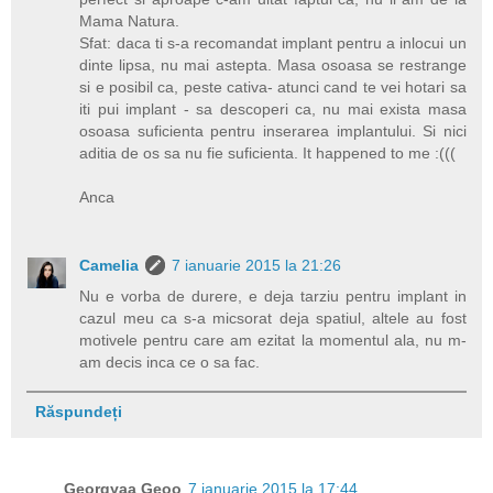
Mama Natura.
Sfat: daca ti s-a recomandat implant pentru a inlocui un
dinte lipsa, nu mai astepta. Masa osoasa se restrange
si e posibil ca, peste cativa- atunci cand te vei hotari sa
iti pui implant - sa descoperi ca, nu mai exista masa
osoasa suficienta pentru inserarea implantului. Si nici
aditia de os sa nu fie suficienta. It happened to me :(((
Anca
Camelia
7 ianuarie 2015 la 21:26
Nu e vorba de durere, e deja tarziu pentru implant in
cazul meu ca s-a micsorat deja spatiul, altele au fost
motivele pentru care am ezitat la momentul ala, nu m-
am decis inca ce o sa fac.
Răspundeți
Georgyaa Geoo
7 ianuarie 2015 la 17:44