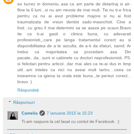
eu lucrez in domeniu..asa ca am parte de detartraj si air-
flow la 6 luni...si nu am nevoie de mai mult. Tie nu ti-e frica
pentru ca nu ai avut probleme majore si nu ai fost
traumatizata de vreun dentist sado-masochist. Cine a
fost...cu greu il mai determini sa se aseze pe scaun.Bravo
tie ca ti-ai gasit o clinica buna, cu adevarati
profesionisti,,,care pe langa tratamentul corect au si
disponibilitatea de a te asculta, de a-ti da sfaturi, samd. Ar
trebui ca majoritatea sa procedam asa. Din
pacate,..da...sunt si cabinete cu doctori neprofesionisti. PS.
si felicitari pentru articol...dar mai ales ca te-ai dus in timp
util...am inteles ca nici nu aveai mult tartru....ceea ce
inseamna ca igiena ta orala este buna.,,te periezi corect...
bravo :)
Răspundeți
Răspunsuri
Camelia
7 ianuarie 2015 la 15:23
Ti-am raspuns la cel lasat cu contul de Facebook. :)