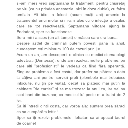
si-am mers vreo săptămână la tratament, pentru chiuretaj
pe viu (ca nu prindea anestezia, nici în doza dubla), cu falca
umflata. Alt idiot a folosit (acum mulți ani) arsenic la
tratamentul unui molar și m-am ales cu o infecție a osului,
care se tot reactivează. Saptamana viitoare ajung la
Endodont, sper sa functioneze.
Sora-mii i-a scos (un alt tampit) o măsea care era buna.
Despre astfel de criminali putem povesti pana la anul,
cunoaștem toți minimum 100 de cazuri prin jur.
Acum un an, am descoperit o clinica cu medici stomatologi
adevărați (Dentesse), unde am rezolvat multe probleme, pe
care alți "profesionisti" le vedeau ca fiind fără speranță.
Singura problema a fost costul, dar prefer sa plătesc o data
la câțiva ani pentru servicii profi (plombele mai trebuiesc
înlocuite, nu țin pe viata), decât sa plătesc mai puțin la
cabinete "de cartier" și sa ma trezesc la anul ca, iar tre' sa
scot bani din buzunar, ca medicul lu' peste m-a tratat de 2
lei.
Sa îți întreții dinții costa, dar vorba aia: suntem prea săraci
ca sa cumpărăm ieftin!
Sper sa îți rezolvi problemele, felicitari ca ai apucat taurul
de coarne!