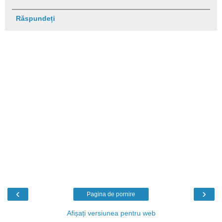
Răspundeți
‹
›
Pagina de pornire
Afișați versiunea pentru web