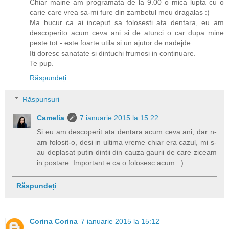
Chiar maine am programata de la 9.00 o mica lupta cu o
carie care vrea sa-mi fure din zambetul meu dragalas :)
Ma bucur ca ai inceput sa folosesti ata dentara, eu am
descoperito acum ceva ani si de atunci o car dupa mine
peste tot - este foarte utila si un ajutor de nadejde.
Iti doresc sanatate si dintuchi frumosi in continuare.
Te pup.
Răspundeți
Răspunsuri
Camelia
7 ianuarie 2015 la 15:22
Si eu am descoperit ata dentara acum ceva ani, dar n-
am folosit-o, desi in ultima vreme chiar era cazul, mi s-
au deplasat putin dintii din cauza gaurii de care ziceam
in postare. Important e ca o folosesc acum. :)
Răspundeți
Corina Corina
7 ianuarie 2015 la 15:12