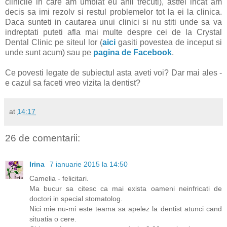
clinicile in care am umblat eu anii trecuti), astfel incat am
decis sa imi rezolv si restul problemelor tot la ei la clinica.
Daca sunteti in cautarea unui clinici si nu stiti unde sa va
indreptati puteti afla mai multe despre cei de la Crystal
Dental Clinic pe siteul lor (
aici
gasiti povestea de inceput si
unde sunt acum) sau pe
pagina de Facebook
.
Ce povesti legate de subiectul asta aveti voi? Dar mai ales -
e cazul sa faceti vreo vizita la dentist?
at
14:17
26 de comentarii:
Irina
7 ianuarie 2015 la 14:50
Camelia - felicitari.
Ma bucur sa citesc ca mai exista oameni neinfricati de
doctori in special stomatolog.
Nici mie nu-mi este teama sa apelez la dentist atunci cand
situatia o cere.