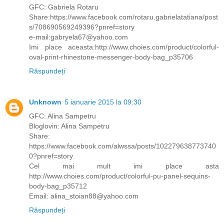
GFC: Gabriela Rotaru
Share:https://www.facebook.com/rotaru.gabrielatatiana/post
s/708690569249396?pnref=story
e-mail:gabryela67@yahoo.com
Imi place aceasta:http://www.choies.com/product/colorful-
oval-print-rhinestone-messenger-body-bag_p35706
Răspundeți
Unknown
5 ianuarie 2015 la 09:30
GFC: Alina Sampetru
Bloglovin: Alina Sampetru
Share:
https://www.facebook.com/alwssa/posts/102279638773740
0?pnref=story
Cel mai mult imi place asta
http://www.choies.com/product/colorful-pu-panel-sequins-
body-bag_p35712
Email: alina_stoian88@yahoo.com
Răspundeți