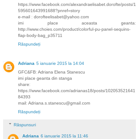
https://www.facebook.com/alexandraelisabet.dorofte/posts/1
595601643991688?pnref=story
e-mail : dorofteelisabet@yahoo.com
imi place aceasta geanta:
http://www.choies.com/product/colorful-pu-panel-sequins-
flap-body-bag_p35711
Răspundeți
Adriana
5 ianuarie 2015 la 14:04
GFC&FB: Adriana Elena Stanescu
imi place geanta din stanga
share:
https://www.facebook.com/adrianas18/posts/102053521641
84393
mail: Adriana.s.stanescu@gmail.com
Răspundeți
Răspunsuri
Adriana
6 ianuarie 2015 la 11:46