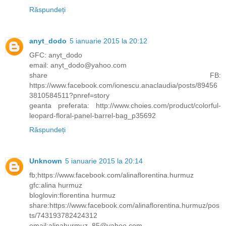
Răspundeți
anyt_dodo
5 ianuarie 2015 la 20:12
GFC: anyt_dodo
email: anyt_dodo@yahoo.com
share FB:
https://www.facebook.com/ionescu.anaclaudia/posts/89456
3810584511?pnref=story
geanta preferata: http://www.choies.com/product/colorful-
leopard-floral-panel-barrel-bag_p35692
Răspundeți
Unknown
5 ianuarie 2015 la 20:14
fb;https://www.facebook.com/alinaflorentina.hurmuz
gfc:alina hurmuz
bloglovin:florentina hurmuz
share:https://www.facebook.com/alinaflorentina.hurmuz/pos
ts/743193782424312
email;alinahurmuz_85@yahoo.com