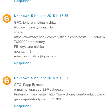
Răspundeți
Unknown
5 ianuarie 2015 la 18:35
GFC: ionelia cristina nichita
bloglovin: crystyna nichita
share:
https://www.facebook.com/crystina.nichita/posts/666730376
769000?pnref=story
FB: crystyna nichita
geanta nr 1
email: inncristina@gmail.com
Răspundeți
Unknown
5 ianuarie 2015 la 19:21
GFC: Papp Erzsebet
e-mail: p_erzsebet92@yahoo.com
Preferata mea este: http://www.choies.com/product/black-
galaxy-print-body-bag_p35703
Răspundeți