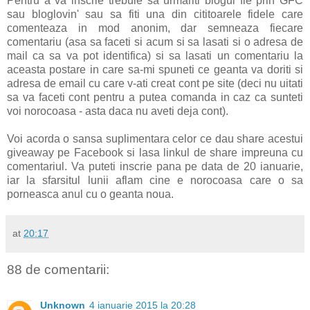
Pentru a va inscrie trebuie sa urmariti blogul fie prin GFC
sau bloglovin' sau sa fiti una din cititoarele fidele care
comenteaza in mod anonim, dar semneaza fiecare
comentariu (asa sa faceti si acum si sa lasati si o adresa de
mail ca sa va pot identifica)
si sa lasati un comentariu la
aceasta postare in care sa-mi spuneti ce geanta va doriti si
adresa de email cu care v-ati creat cont pe site (deci nu uitati
sa va faceti cont pentru a putea comanda in caz ca sunteti
voi norocoasa - asta daca nu aveti deja cont).
Voi acorda o sansa suplimentara celor ce dau share acestui
giveaway pe Facebook si lasa linkul de share impreuna cu
comentariul. Va puteti inscrie pana pe data de 20 ianuarie,
iar la sfarsitul lunii aflam cine e norocoasa care o sa
porneasca anul cu o geanta noua.
at
20:17
88 de comentarii:
Unknown
4 ianuarie 2015 la 20:28