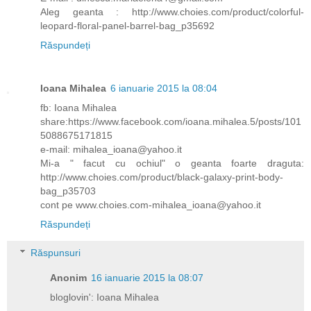
Aleg geanta : http://www.choies.com/product/colorful-
leopard-floral-panel-barrel-bag_p35692
Răspundeți
Ioana Mihalea
6 ianuarie 2015 la 08:04
fb: Ioana Mihalea
share:https://www.facebook.com/ioana.mihalea.5/posts/101
5088675171815
e-mail: mihalea_ioana@yahoo.it
Mi-a " facut cu ochiul" o geanta foarte draguta:
http://www.choies.com/product/black-galaxy-print-body-
bag_p35703
cont pe www.choies.com-mihalea_ioana@yahoo.it
Răspundeți
Răspunsuri
Anonim
16 ianuarie 2015 la 08:07
bloglovin': Ioana Mihalea