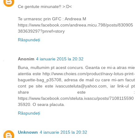
Ce gentute minunate!! >:D<
Te urmaresc prin GFC : Andreea M
https://www.facebook.com/andreea.micu.798/posts/830905
383639297?pnref=story
Răspundeți
Anonim
4 ianuarie 2015 la 20:32
Buna, multumim pt acest concurs. Geanta ce mi-a atras mie
atentia este http://www.choies.com/product/navy-lotus-print-
baguette-bag_p35708, adresa de mail cu care mi-am facut
cont pe site este ivascusteluta@yahoo.com, iar link-ul pt
share este :
https://www.facebook.com/steluta.ivascu/posts/7108115590
35920. O seara placuta.
Răspundeți
Unknown
4 ianuarie 2015 la 20:32