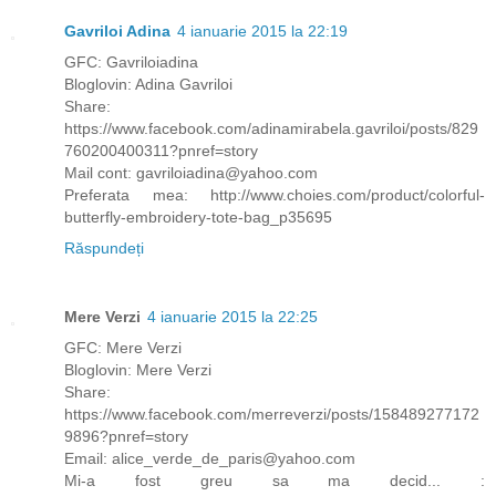
Gavriloi Adina
4 ianuarie 2015 la 22:19
GFC: Gavriloiadina
Bloglovin: Adina Gavriloi
Share:
https://www.facebook.com/adinamirabela.gavriloi/posts/829
760200400311?pnref=story
Mail cont: gavriloiadina@yahoo.com
Preferata mea: http://www.choies.com/product/colorful-
butterfly-embroidery-tote-bag_p35695
Răspundeți
Mere Verzi
4 ianuarie 2015 la 22:25
GFC: Mere Verzi
Bloglovin: Mere Verzi
Share:
https://www.facebook.com/merreverzi/posts/158489277172
9896?pnref=story
Email: alice_verde_de_paris@yahoo.com
Mi-a fost greu sa ma decid... :