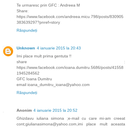
Te urmaresc prin GFC : Andreea M
Share:
https://www.facebook.com/andreea.micu.798/posts/830905
383639297?pnref=story
Răspundeți
Unknown
4 ianuarie 2015 la 20:43
Imi place mult prima gentuta !!
share :
https://www.facebook.com/ioana.dumitru.5686/posts/41558
1945284562
GFC Ioana Dumitru
email ioana_dumitru_ioana@yahoo.com
Răspundeți
Anonim
4 ianuarie 2015 la 20:52
Ghizdavu iuliana simona ;e-mail cu care mi-am creeat
cont;giulianasimona@yahoo.com,imi place mult aceasta