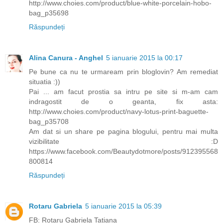
http://www.choies.com/product/blue-white-porcelain-hobo-
bag_p35698
Răspundeți
Alina Canura - Anghel
5 ianuarie 2015 la 00:17
Pe bune ca nu te urmaream prin bloglovin? Am remediat
situatia :))
Pai ... am facut prostia sa intru pe site si m-am cam
indragostit de o geanta, fix asta:
http://www.choies.com/product/navy-lotus-print-baguette-
bag_p35708
Am dat si un share pe pagina blogului, pentru mai multa
vizibilitate :D
https://www.facebook.com/Beautydotmore/posts/912395568
800814
Răspundeți
Rotaru Gabriela
5 ianuarie 2015 la 05:39
FB: Rotaru Gabriela Tatiana