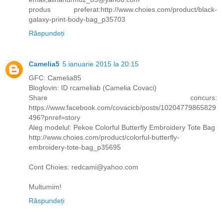
produs preferat:http://www.choies.com/product/black-
galaxy-print-body-bag_p35703
Răspundeți
Camelia5
5 ianuarie 2015 la 20:15
GFC: Camelia85
Bloglovin: ID rcameliab (Camelia Covaci)
Share concurs:
https://www.facebook.com/covacicb/posts/10204779865829
496?pnref=story
Aleg modelul: Pekoe Colorful Butterfly Embroidery Tote Bag
http://www.choies.com/product/colorful-butterfly-
embroidery-tote-bag_p35695
Cont Choies: redcami@yahoo.com
Multumim!
Răspundeți