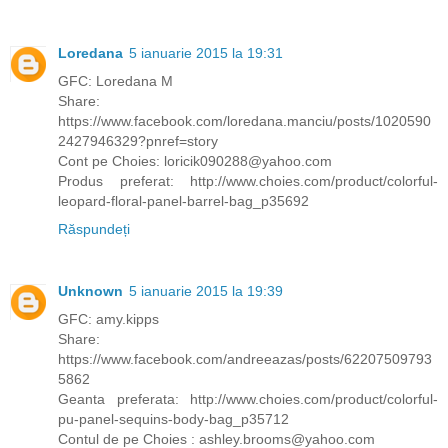
Loredana
5 ianuarie 2015 la 19:31
GFC: Loredana M
Share:
https://www.facebook.com/loredana.manciu/posts/1020590
2427946329?pnref=story
Cont pe Choies: loricik090288@yahoo.com
Produs preferat: http://www.choies.com/product/colorful-
leopard-floral-panel-barrel-bag_p35692
Răspundeți
Unknown
5 ianuarie 2015 la 19:39
GFC: amy.kipps
Share:
https://www.facebook.com/andreeazas/posts/62207509793
5862
Geanta preferata: http://www.choies.com/product/colorful-
pu-panel-sequins-body-bag_p35712
Contul de pe Choies : ashley.brooms@yahoo.com