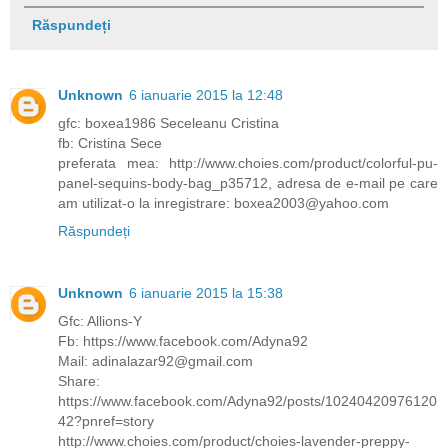
Răspundeți
Unknown
6 ianuarie 2015 la 12:48
gfc: boxea1986 Seceleanu Cristina
fb: Cristina Sece
preferata mea: http://www.choies.com/product/colorful-pu-
panel-sequins-body-bag_p35712, adresa de e-mail pe care
am utilizat-o la inregistrare: boxea2003@yahoo.com
Răspundeți
Unknown
6 ianuarie 2015 la 15:38
Gfc: Allions-Y
Fb: https://www.facebook.com/Adyna92
Mail: adinalazar92@gmail.com
Share:
https://www.facebook.com/Adyna92/posts/10240420976120
42?pnref=story
http://www.choies.com/product/choies-lavender-preppy-