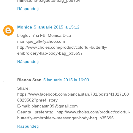
rhinestone-baguette-bag_p35704
Răspundeți
Monica
5 ianuarie 2015 la 15:12
bloglovin' si FB: Monica Dicu
monique_all@yahoo.com
http://www.choies.com/product/colorful-butterfly-
embroidery-flap-body-bag_p35697
Răspundeți
Bianca Stan
5 ianuarie 2015 la 16:00
Share:
https://www.facebook.com/bianca.stan.731/posts/41327108
8829502?pnref=story
E-mail: biancastn99@gmail.com
Geanta preferata: http://www.choies.com/product/colorful-
butterfly-embroidery-messenger-body-bag_p35696
Răspundeți