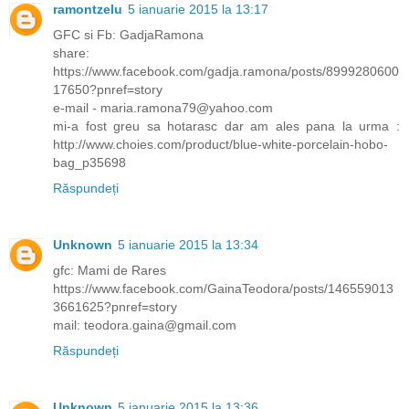
ramontzelu
5 ianuarie 2015 la 13:17
GFC si Fb: GadjaRamona
share:
https://www.facebook.com/gadja.ramona/posts/8999280600
17650?pnref=story
e-mail - maria.ramona79@yahoo.com
mi-a fost greu sa hotarasc dar am ales pana la urma :
http://www.choies.com/product/blue-white-porcelain-hobo-
bag_p35698
Răspundeți
Unknown
5 ianuarie 2015 la 13:34
gfc: Mami de Rares
https://www.facebook.com/GainaTeodora/posts/146559013
3661625?pnref=story
mail: teodora.gaina@gmail.com
Răspundeți
Unknown
5 ianuarie 2015 la 13:36