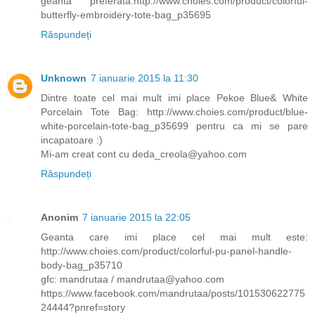
geanta preferata:http://www.choies.com/product/colorful-
butterfly-embroidery-tote-bag_p35695
Răspundeți
Unknown
7 ianuarie 2015 la 11:30
Dintre toate cel mai mult imi place Pekoe Blue& White
Porcelain Tote Bag: http://www.choies.com/product/blue-
white-porcelain-tote-bag_p35699 pentru ca mi se pare
incapatoare :)
Mi-am creat cont cu deda_creola@yahoo.com
Răspundeți
Anonim
7 ianuarie 2015 la 22:05
Geanta care imi place cel mai mult este:
http://www.choies.com/product/colorful-pu-panel-handle-
body-bag_p35710
gfc: mandrutaa / mandrutaa@yahoo.com
https://www.facebook.com/mandrutaa/posts/101530622775
24444?pnref=story