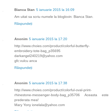
Bianca Stan
5 ianuarie 2015 la 16:09
Am uitat sa scriu numele la bloglovin: Bianca Stan.
Răspundeți
Anonim
5 ianuarie 2015 la 17:20
http://www.choies.com/product/colorful-butterfly-
embroidery-tote-bag_p35695
darkangel240219@yahoo.com
gfc:vulcu anca
Răspundeți
Anonim
5 ianuarie 2015 la 17:38
http://www.choies.com/product/colorful-oval-print-
rhinestone-messenger-body-bag_p35706 Aceasta este
prederata mea!
Mary Yony ionelala@yahoo.com