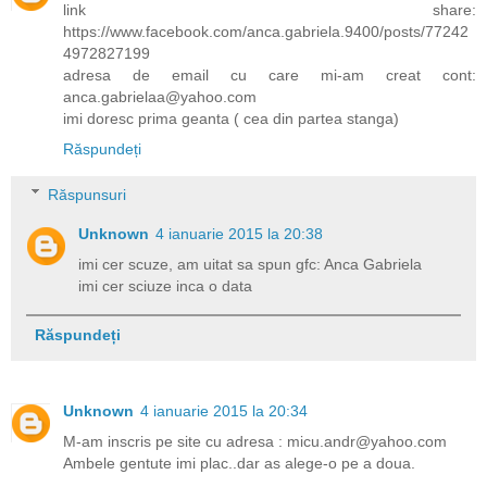
link share:
https://www.facebook.com/anca.gabriela.9400/posts/77242
4972827199
adresa de email cu care mi-am creat cont:
anca.gabrielaa@yahoo.com
imi doresc prima geanta ( cea din partea stanga)
Răspundeți
Răspunsuri
Unknown
4 ianuarie 2015 la 20:38
imi cer scuze, am uitat sa spun gfc: Anca Gabriela
imi cer sciuze inca o data
Răspundeți
Unknown
4 ianuarie 2015 la 20:34
M-am inscris pe site cu adresa : micu.andr@yahoo.com
Ambele gentute imi plac..dar as alege-o pe a doua.