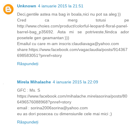
Unknown
4 ianuarie 2015 la 21:51
Deci,gentile astea ma bag in boala,nici nu pot sa aleg:))
Cred ca merg totusi pe
http://www.choies.com/product/colorful-leopard-floral-panel-
barrel-bag_p35692. Asta mi se potriveste,fiindca ador
posetele gen geamantan:)))
Emailul cu care m-am inscris:claudiavaga@yahoo.com
share:https://www.facebook.com/vagaclaudia/posts/914367
698583051?pnref=story
Răspundeți
Mirela Mihalache
4 ianuarie 2015 la 22:09
GFC : Ms. S
https://www.facebook.com/mihalache.mirelasorina/posts/80
6496576088968?pnref=story
email : sorina2006sorina@yahoo.com
eu as dori posecea cu dimensiunile cele mai mici ;)
Răspundeți