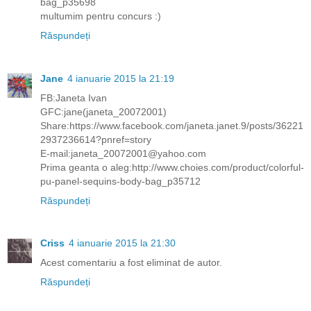
bag_p35698
multumim pentru concurs :)
Răspundeți
Jane
4 ianuarie 2015 la 21:19
FB:Janeta Ivan
GFC:jane(janeta_20072001)
Share:https://www.facebook.com/janeta.janet.9/posts/36221
2937236614?pnref=story
E-mail:janeta_20072001@yahoo.com
Prima geanta o aleg:http://www.choies.com/product/colorful-
pu-panel-sequins-body-bag_p35712
Răspundeți
Criss
4 ianuarie 2015 la 21:30
Acest comentariu a fost eliminat de autor.
Răspundeți