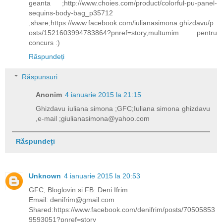
geanta ;http://www.choies.com/product/colorful-pu-panel-
sequins-body-bag_p35712
,share;https://www.facebook.com/iulianasimona.ghizdavu/p
osts/1521603994783864?pnref=story,multumim pentru
concurs :)
Răspundeți
Răspunsuri
Anonim
4 ianuarie 2015 la 21:15
Ghizdavu iuliana simona ;GFC;Iuliana simona ghizdavu
,e-mail ;giulianasimona@yahoo.com
Răspundeți
Unknown
4 ianuarie 2015 la 20:53
GFC, Bloglovin si FB: Deni Ifrim
Email: denifrim@gmail.com
Shared:https://www.facebook.com/denifrim/posts/70505853
9593051?pnref=story