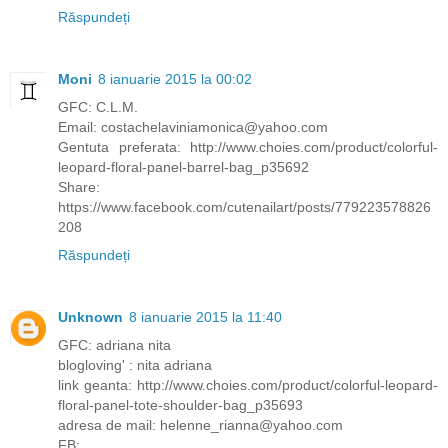
Răspundeți
Moni
8 ianuarie 2015 la 00:02
GFC: C.L.M.
Email: costachelaviniamonica@yahoo.com
Gentuta preferata: http://www.choies.com/product/colorful-
leopard-floral-panel-barrel-bag_p35692
Share:
https://www.facebook.com/cutenailart/posts/779223578826
208
Răspundeți
Unknown
8 ianuarie 2015 la 11:40
GFC: adriana nita
blogloving' : nita adriana
link geanta: http://www.choies.com/product/colorful-leopard-
floral-panel-tote-shoulder-bag_p35693
adresa de mail: helenne_rianna@yahoo.com
FB: