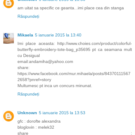
am uitat sa specific ce geanta...imi place cea din stanga
Răspundeți
Mikaela
5 ianuarie 2015 la 13:40
Imi place aceasta: http://www.choies.com/product/colorful-
butterfly-embroidery-tote-bag_p35695 pt ca seamana mult
cu Desigual
email:andamiha@yahoo.com
share:
https://www.facebook.com/mur.mihaela/posts/84370111567
2658?pnref=story
Multumesc pt inca un concurs minunat.
Răspundeți
Unknown
5 ianuarie 2015 la 13:53
gfc : dorofte alexandra
bloglovin : melek32
share :