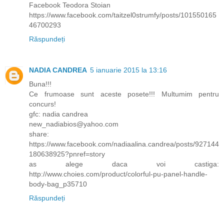
Facebook Teodora Stoian
https://www.facebook.com/taitzel0strumfy/posts/101550165
46700293
Răspundeți
NADIA CANDREA
5 ianuarie 2015 la 13:16
Buna!!!
Ce frumoase sunt aceste posete!!! Multumim pentru
concurs!
gfc: nadia candrea
new_nadiabios@yahoo.com
share:
https://www.facebook.com/nadiaalina.candrea/posts/927144
180638925?pnref=story
as alege daca voi castiga:
http://www.choies.com/product/colorful-pu-panel-handle-
body-bag_p35710
Răspundeți