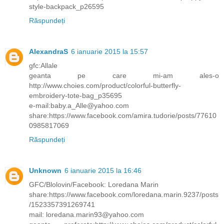
style-backpack_p26595
Răspundeți
AlexandraS
6 ianuarie 2015 la 15:57
gfc:Allale
geanta pe care mi-am ales-o
http://www.choies.com/product/colorful-butterfly-
embroidery-tote-bag_p35695
e-mail:baby.a_Alle@yahoo.com
share:https://www.facebook.com/amira.tudorie/posts/77610
0985817069
Răspundeți
Unknown
6 ianuarie 2015 la 16:46
GFC/Blolovin/Facebook: Loredana Marin
share:https://www.facebook.com/loredana.marin.9237/posts
/1523357391269741
mail: loredana.marin93@yahoo.com