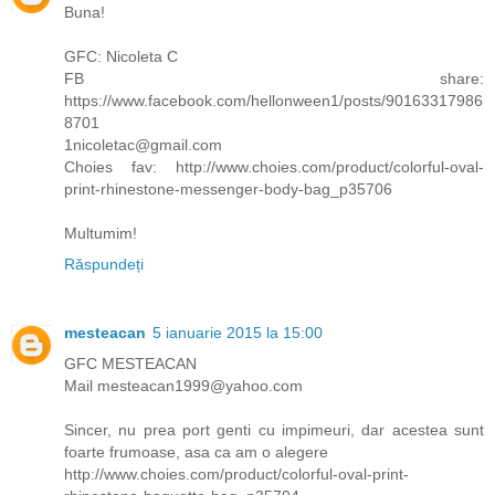
Buna!
GFC: Nicoleta C
FB share:
https://www.facebook.com/hellonween1/posts/90163317986
8701
1nicoletac@gmail.com
Choies fav: http://www.choies.com/product/colorful-oval-
print-rhinestone-messenger-body-bag_p35706
Multumim!
Răspundeți
mesteacan
5 ianuarie 2015 la 15:00
GFC MESTEACAN
Mail mesteacan1999@yahoo.com
Sincer, nu prea port genti cu impimeuri, dar acestea sunt
foarte frumoase, asa ca am o alegere
http://www.choies.com/product/colorful-oval-print-