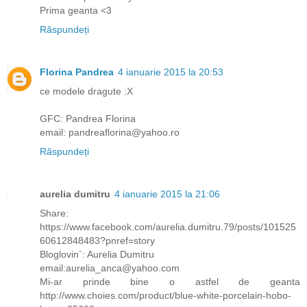
Prima geanta <3
Răspundeți
Florina Pandrea
4 ianuarie 2015 la 20:53
ce modele dragute :X
GFC: Pandrea Florina
email: pandreaflorina@yahoo.ro
Răspundeți
aurelia dumitru
4 ianuarie 2015 la 21:06
Share:
https://www.facebook.com/aurelia.dumitru.79/posts/101525
60612848483?pnref=story
Bloglovin`: Aurelia Dumitru
email:aurelia_anca@yahoo.com
Mi-ar prinde bine o astfel de geanta
http://www.choies.com/product/blue-white-porcelain-hobo-