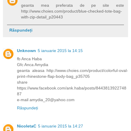
geanta mea preferata de pe site este
http://www.choies.com/product/blue-checked-tote-bag-
with-zip-detail_p20443
Răspundeți
Unknown
5 ianuarie 2015 la 14:15
fb Anca Haba
Gfc Anca Amydia
geanta aleasa http://www.choies.com/product/colorful-oval-
print-rhinestone-flap-body-bag_p35705
share
https://www.facebook.com/ank.haba/posts/8443813922748
87
e-mail amydia_20@yahoo.com
Răspundeți
NicoletaC
5 ianuarie 2015 la 14:27