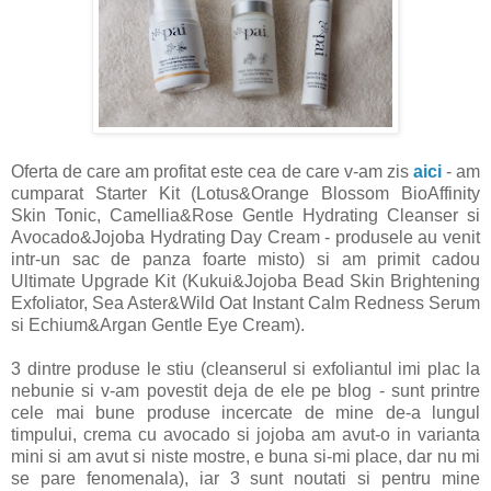
Oferta de care am profitat este cea de care v-am zis
aici
- am
cumparat Starter Kit (Lotus&Orange Blossom BioAffinity
Skin Tonic, Camellia&Rose Gentle Hydrating Cleanser si
Avocado&Jojoba Hydrating Day Cream - produsele au venit
intr-un sac de panza foarte misto) si am primit cadou
Ultimate Upgrade Kit (Kukui&Jojoba Bead Skin Brightening
Exfoliator, Sea Aster&Wild Oat Instant Calm Redness Serum
si Echium&Argan Gentle Eye Cream).
3 dintre produse le stiu (cleanserul si exfoliantul imi plac la
nebunie si v-am povestit deja de ele pe blog - sunt printre
cele mai bune produse incercate de mine de-a lungul
timpului, crema cu avocado si jojoba am avut-o in varianta
mini si am avut si niste mostre, e buna si-mi place, dar nu mi
se pare fenomenala), iar 3 sunt noutati si pentru mine