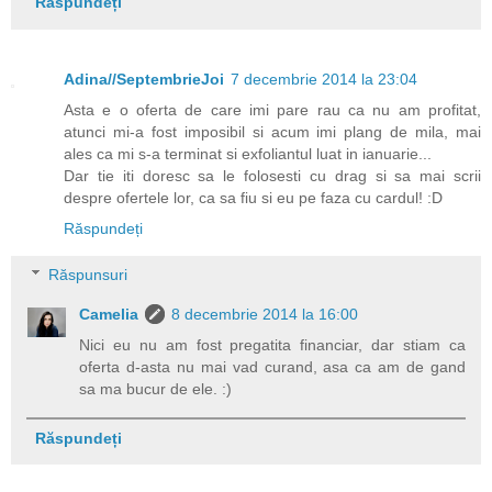
Răspundeți
Adina//SeptembrieJoi
7 decembrie 2014 la 23:04
Asta e o oferta de care imi pare rau ca nu am profitat,
atunci mi-a fost imposibil si acum imi plang de mila, mai
ales ca mi s-a terminat si exfoliantul luat in ianuarie...
Dar tie iti doresc sa le folosesti cu drag si sa mai scrii
despre ofertele lor, ca sa fiu si eu pe faza cu cardul! :D
Răspundeți
Răspunsuri
Camelia
8 decembrie 2014 la 16:00
Nici eu nu am fost pregatita financiar, dar stiam ca
oferta d-asta nu mai vad curand, asa ca am de gand
sa ma bucur de ele. :)
Răspundeți