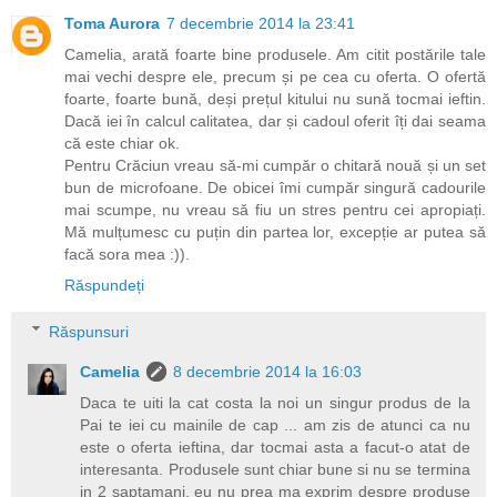
Toma Aurora
7 decembrie 2014 la 23:41
Camelia, arată foarte bine produsele. Am citit postările tale
mai vechi despre ele, precum și pe cea cu oferta. O ofertă
foarte, foarte bună, deși prețul kitului nu sună tocmai ieftin.
Dacă iei în calcul calitatea, dar și cadoul oferit îți dai seama
că este chiar ok.
Pentru Crăciun vreau să-mi cumpăr o chitară nouă și un set
bun de microfoane. De obicei îmi cumpăr singură cadourile
mai scumpe, nu vreau să fiu un stres pentru cei apropiați.
Mă mulțumesc cu puțin din partea lor, excepție ar putea să
facă sora mea :)).
Răspundeți
Răspunsuri
Camelia
8 decembrie 2014 la 16:03
Daca te uiti la cat costa la noi un singur produs de la
Pai te iei cu mainile de cap ... am zis de atunci ca nu
este o oferta ieftina, dar tocmai asta a facut-o atat de
interesanta. Produsele sunt chiar bune si nu se termina
in 2 saptamani, eu nu prea ma exprim despre produse