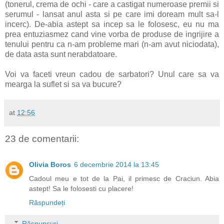
(tonerul, crema de ochi - care a castigat numeroase premii si
serumul - lansat anul asta si pe care imi doream mult sa-l
incerc). De-abia astept sa incep sa le folosesc, eu nu ma
prea entuziasmez cand vine vorba de produse de ingrijire a
tenului pentru ca n-am probleme mari (n-am avut niciodata),
de data asta sunt nerabdatoare.
Voi va faceti vreun cadou de sarbatori? Unul care sa va
mearga la suflet si sa va bucure?
at
12:56
23 de comentarii:
Olivia Boros
6 decembrie 2014 la 13:45
Cadoul meu e tot de la Pai, il primesc de Craciun. Abia
astept! Sa le folosesti cu placere!
Răspundeți
Răspunsuri