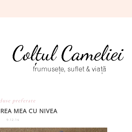
duse preferate
IREA MEA CU NIVEA
9.12.14