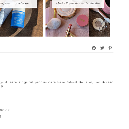
es, but ... preferate
Mici plăceri din ultimele zile
y-ul...este singurul produs care l-am folosit de la ei, imi doresc
up
 00:07
)