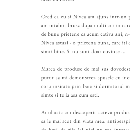
Cred ca eu si Nivea am ajuns intr-un p
am intalnit brusc dupa multi ani in car
de bune prietene ca acum cativa ani, n-
Nivea astazi - o prietena buna, care iti 
simti bine. Si nu sunt doar cuvinte ...
Marea de produse de mai sus dovedeste 
putut sa-mi demonstrez spusele cu inc
corp insirate prin baie si dormitorul m
simte si te ia asa cum esti.
Anul asta am descoperit cateva produse
sa le mai scot din viata mea: antipersp
de luni de zile (si nici nu ma interes