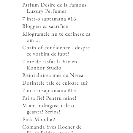
Parfum Desire de la Famous
Luxury Perfumes
7 intr-o saptamana #16
Bloggeri & sacrificii
Kilogramele nu te definesc ca
om ...
Chain of confidence - despre
ce vorbim de fapt?
2 ore de rasfat la Vivien
Kondor Studio
Reintalnirea mea cu Nivea
Dorintele tale ce culoare au?
7 intr-o saptamana #15
Pai sa fie! Pentru mine!
M-am indragostit de o
geanta! Serios!
Pink Mood #2
Comanda Yves Rocher de
Black Friday - tura 2