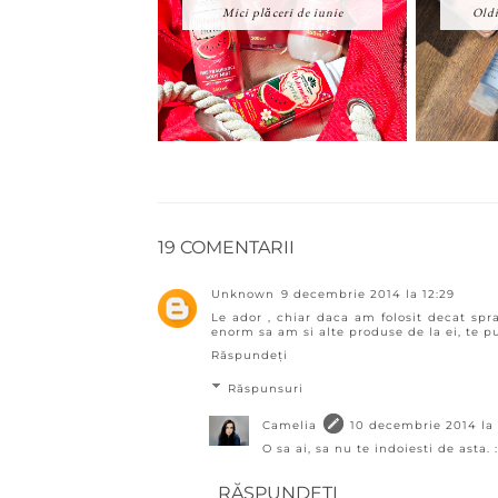
Mici plăceri de iunie
Oldi
19 COMENTARII
Unknown
9 decembrie 2014 la 12:29
Le ador , chiar daca am folosit decat spra
enorm sa am si alte produse de la ei, te p
Răspundeți
Răspunsuri
Camelia
10 decembrie 2014 la
O sa ai, sa nu te indoiesti de asta. :
RĂSPUNDEȚI