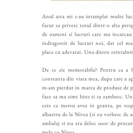
Anul asta mi s-au intamplat multe lucr
facut sa privesc totul dintr-o alta pe
de oameni si lucruri care ma incarcau
indragostit de lucruri noi, dar cel m
place cu adevarat. Una dintre reintalni
De ce zic memorabila? Pentru ca a f
constanta din viata mea, dupa care a a
m-am pierdut in marea de produse de pe
face sa ma simt bine si sa zambesc. Un
este ca mereu avea in geanta, pe nop
albastru de la Nivea (si eu vorbesc de 
ambalaj si nu era deloc usor de procur
mele cu Nivea.