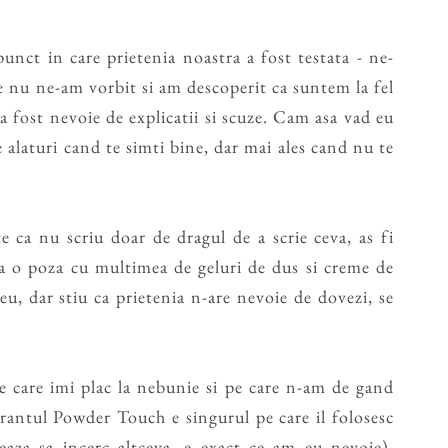
unct in care prietenia noastra a fost testata - ne-
e nu ne-am vorbit si am descoperit ca suntem la fel
a fost nevoie de explicatii si scuze. Cam asa vad eu
e alaturi cand te simti bine, dar mai ales cand nu te
ca nu scriu doar de dragul de a scrie ceva, as fi
a o poza cu multimea de geluri de dus si creme de
eu, dar stiu ca prietenia n-are nevoie de dovezi, se
 care imi plac la nebunie si pe care n-am de gand
irantul Powder Touch e singurul pe care il folosesc
eaza sa incerc altceva, e exact ce am eu nevoie),