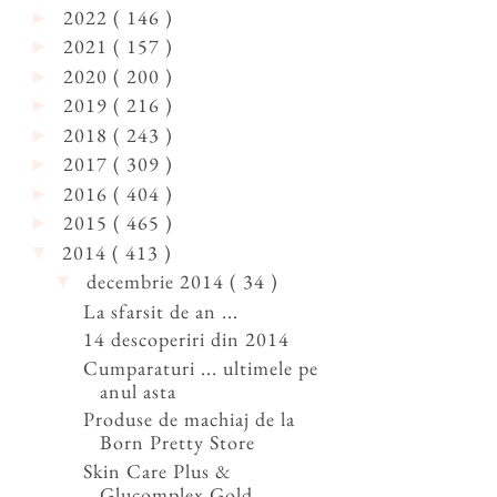
2022
( 146 )
►
2021
( 157 )
►
2020
( 200 )
►
2019
( 216 )
►
2018
( 243 )
►
2017
( 309 )
►
2016
( 404 )
►
2015
( 465 )
►
2014
( 413 )
▼
decembrie 2014
( 34 )
▼
La sfarsit de an ...
14 descoperiri din 2014
Cumparaturi ... ultimele pe
anul asta
Produse de machiaj de la
Born Pretty Store
Skin Care Plus &
Glucomplex Gold