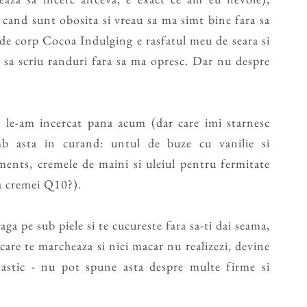
 cand sunt obosita si vreau sa ma simt bine fara sa
 de corp Cocoa Indulging e rasfatul meu de seara si
a sa scriu randuri fara sa ma opresc. Dar nu despre
 le-am incercat pana acum (dar care imi starnesc
mb asta in curand: untul de buze cu vanilie si
ts, cremele de maini si uleiul pentru fermitate
ea cremei Q10?).
ga pe sub piele si te cucureste fara sa-ti dai seama,
care te marcheaza si nici macar nu realizezi, devine
tastic - nu pot spune asta despre multe firme si