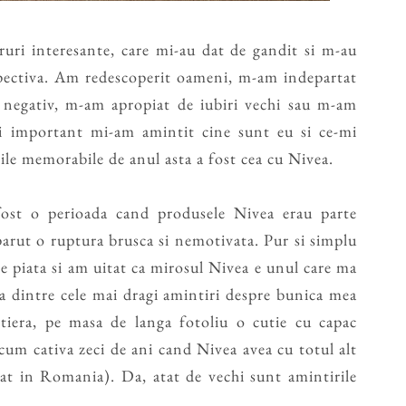
uri interesante, care mi-au dat de gandit si m-au
rspectiva. Am redescoperit oameni, m-am indepartat
 negativ, m-am apropiat de iubiri vechi sau m-am
ai important mi-am amintit cine sunt eu si ce-mi
rile memorabile de anul asta a fost cea cu Nivea.
ost o perioada cand produsele Nivea erau parte
parut o ruptura brusca si nemotivata. Pur si simplu
 piata si am uitat ca mirosul Nivea e unul care ma
a dintre cele mai dragi amintiri despre bunica mea
tiera, pe masa de langa fotoliu o cutie cu capac
acum cativa zeci de ani cand Nivea avea cu totul alt
at in Romania). Da, atat de vechi sunt amintirile