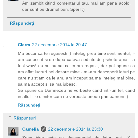
Am zambit citind comentariul tau, mai am pana acolo,
dar sunt pe drumul bun. Sper! :)
Răspundeți
Clarra
22 decembrie 2014 la 20:47
Ma bucur ca te regasesti :) inteleg prea bine sentimentul, l-
am cunoscut si eu dupa cateva sedinte de psihoterapie... a
fost wow! eu nu numai ca m-am regasit, dar pot spune ca
am aflat lucruri noi despre mine - mi-am descoperit laturi pe
care nu stiam ca le am, am inceput sa ma inteleg mai bine,
sa ma accept si sa ma iubesc.
Se spune ca Dumnezeu ne vorbeste cand intr-un fel, cand
in altul... e uimitor cum ne vorbeste uneori prin oameni :)
Răspundeți
Răspunsuri
Camelia
22 decembrie 2014 la 23:30
Suna bine asta cu descoperitul de laturi noi. :))