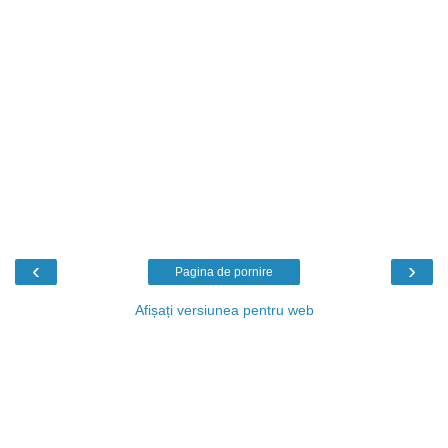
‹
›
Pagina de pornire
Afișați versiunea pentru web