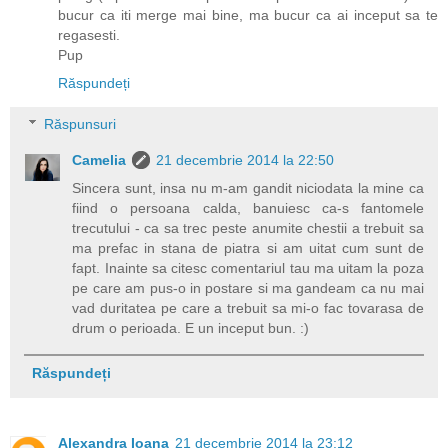
bucur ca iti merge mai bine, ma bucur ca ai inceput sa te
regasesti.
Pup
Răspundeți
Răspunsuri
Camelia
21 decembrie 2014 la 22:50
Sincera sunt, insa nu m-am gandit niciodata la mine ca
fiind o persoana calda, banuiesc ca-s fantomele
trecutului - ca sa trec peste anumite chestii a trebuit sa
ma prefac in stana de piatra si am uitat cum sunt de
fapt. Inainte sa citesc comentariul tau ma uitam la poza
pe care am pus-o in postare si ma gandeam ca nu mai
vad duritatea pe care a trebuit sa mi-o fac tovarasa de
drum o perioada. E un inceput bun. :)
Răspundeți
Alexandra Ioana
21 decembrie 2014 la 23:12