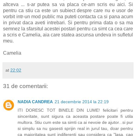
altceva ... s-ar putea sa va placa ce-am scris eu aici. Si
pentru ca stiu ca este un subiect despre care nu e usor de
vorbit intr-un mod public ma puteti contacta ca si pana acum
in privat daca aveti intrebari. Si pentru prima data o sa ma
semnez la sfarsitul acestei postari pentru ca simt ca cea care
a scris e Camelia, aia care statea ascunsa undeva in sufletul
meu.
Camelia
at
22:02
31 de comentarii:
NADIA CANDREA
21 decembrie 2014 la 22:19
ITI DORESC TOT BINELE DIN LUME! felicitari pentru
sinceritate, sunt sigura ca aceasta postare poate fi utila
multora. Stiu cum este sa simti ca ai nevoie de ajutor...si pur
si simplu sa nu gasesti sprijin real in jurul tau, doar pentru
ca majoritatea sunt indiferenti sau considera ca "lasa, cao