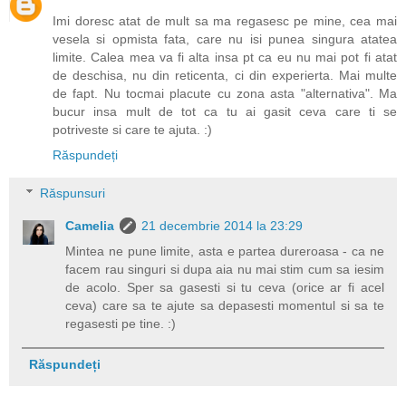
Imi doresc atat de mult sa ma regasesc pe mine, cea mai
vesela si opmista fata, care nu isi punea singura atatea
limite. Calea mea va fi alta insa pt ca eu nu mai pot fi atat
de deschisa, nu din reticenta, ci din experierta. Mai multe
de fapt. Nu tocmai placute cu zona asta "alternativa". Ma
bucur insa mult de tot ca tu ai gasit ceva care ti se
potriveste si care te ajuta. :)
Răspundeți
Răspunsuri
Camelia
21 decembrie 2014 la 23:29
Mintea ne pune limite, asta e partea dureroasa - ca ne
facem rau singuri si dupa aia nu mai stim cum sa iesim
de acolo. Sper sa gasesti si tu ceva (orice ar fi acel
ceva) care sa te ajute sa depasesti momentul si sa te
regasesti pe tine. :)
Răspundeți