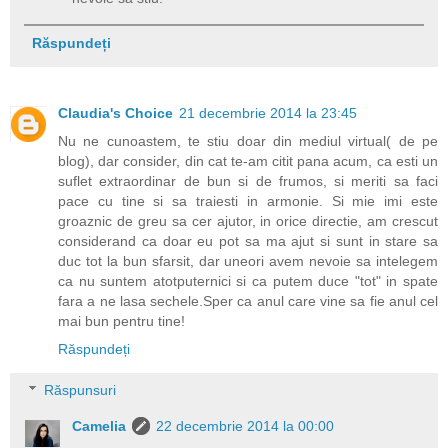
Răspundeți
Claudia's Choice
21 decembrie 2014 la 23:45
Nu ne cunoastem, te stiu doar din mediul virtual( de pe
blog), dar consider, din cat te-am citit pana acum, ca esti un
suflet extraordinar de bun si de frumos, si meriti sa faci
pace cu tine si sa traiesti in armonie. Si mie imi este
groaznic de greu sa cer ajutor, in orice directie, am crescut
considerand ca doar eu pot sa ma ajut si sunt in stare sa
duc tot la bun sfarsit, dar uneori avem nevoie sa intelegem
ca nu suntem atotputernici si ca putem duce "tot" in spate
fara a ne lasa sechele.Sper ca anul care vine sa fie anul cel
mai bun pentru tine!
Răspundeți
Răspunsuri
Camelia
22 decembrie 2014 la 00:00