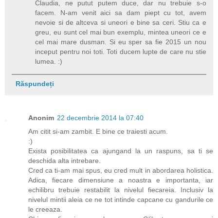
Claudia, ne putut putem duce, dar nu trebuie s-o
facem. N-am venit aici sa dam piept cu tot, avem
nevoie si de altceva si uneori e bine sa ceri. Stiu ca e
greu, eu sunt cel mai bun exemplu, mintea uneori ce e
cel mai mare dusman. Si eu sper sa fie 2015 un nou
inceput pentru noi toti. Toti ducem lupte de care nu stie
lumea. :)
Răspundeți
Anonim
22 decembrie 2014 la 07:40
Am citit si-am zambit. E bine ce traiesti acum.
:)
Exista posibilitatea ca ajungand la un raspuns, sa ti se
deschida alta intrebare.
Cred ca ti-am mai spus, eu cred mult in abordarea holistica.
Adica, fiecare dimensiune a noastra e importanta, iar
echilibru trebuie restabilit la nivelul fiecareia. Inclusiv la
nivelul mintii aleia ce ne tot intinde capcane cu gandurile ce
le creeaza.