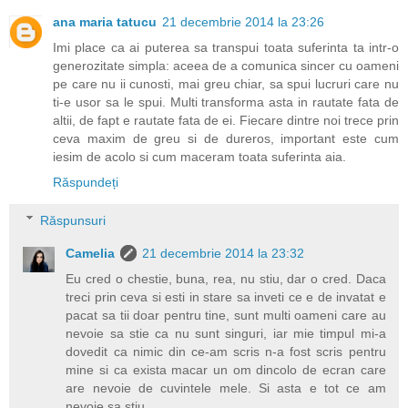
ana maria tatucu
21 decembrie 2014 la 23:26
Imi place ca ai puterea sa transpui toata suferinta ta intr-o
generozitate simpla: aceea de a comunica sincer cu oameni
pe care nu ii cunosti, mai greu chiar, sa spui lucruri care nu
ti-e usor sa le spui. Multi transforma asta in rautate fata de
altii, de fapt e rautate fata de ei. Fiecare dintre noi trece prin
ceva maxim de greu si de dureros, important este cum
iesim de acolo si cum maceram toata suferinta aia.
Răspundeți
Răspunsuri
Camelia
21 decembrie 2014 la 23:32
Eu cred o chestie, buna, rea, nu stiu, dar o cred. Daca
treci prin ceva si esti in stare sa inveti ce e de invatat e
pacat sa tii doar pentru tine, sunt multi oameni care au
nevoie sa stie ca nu sunt singuri, iar mie timpul mi-a
dovedit ca nimic din ce-am scris n-a fost scris pentru
mine si ca exista macar un om dincolo de ecran care
are nevoie de cuvintele mele. Si asta e tot ce am
nevoie sa stiu.