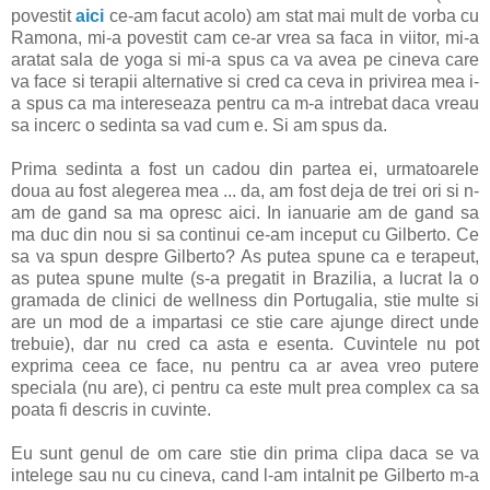
povestit
aici
ce-am facut acolo) am stat mai mult de vorba cu
Ramona, mi-a povestit cam ce-ar vrea sa faca in viitor, mi-a
aratat sala de yoga si mi-a spus ca va avea pe cineva care
va face si terapii alternative si cred ca ceva in privirea mea i-
a spus ca ma intereseaza pentru ca m-a intrebat daca vreau
sa incerc o sedinta sa vad cum e. Si am spus da.
Prima sedinta a fost un cadou din partea ei, urmatoarele
doua au fost alegerea mea ... da, am fost deja de trei ori si n-
am de gand sa ma opresc aici. In ianuarie am de gand sa
ma duc din nou si sa continui ce-am inceput cu Gilberto. Ce
sa va spun despre Gilberto? As putea spune ca e terapeut,
as putea spune multe (s-a pregatit in Brazilia, a lucrat la o
gramada de clinici de wellness din Portugalia, stie multe si
are un mod de a impartasi ce stie care ajunge direct unde
trebuie), dar nu cred ca asta e esenta. Cuvintele nu pot
exprima ceea ce face, nu pentru ca ar avea vreo putere
speciala (nu are), ci pentru ca este mult prea complex ca sa
poata fi descris in cuvinte.
Eu sunt genul de om care stie din prima clipa daca se va
intelege sau nu cu cineva, cand l-am intalnit pe Gilberto m-a