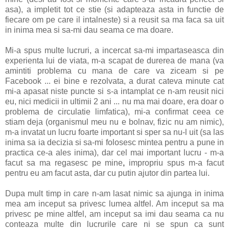
asa), a impletit tot ce stie (si adapteaza asta in functie de
fiecare om pe care il intalneste) si a reusit sa ma faca sa uit
in inima mea si sa-mi dau seama ce ma doare.
Mi-a spus multe lucruri, a incercat sa-mi impartaseasca din
experienta lui de viata, m-a scapat de durerea de mana (va
amintiti problema cu mana de care va ziceam si pe
Facebook ... ei bine e rezolvata, a durat cateva minute cat
mi-a apasat niste puncte si s-a intamplat ce n-am reusit nici
eu, nici medicii in ultimii 2 ani ... nu ma mai doare, era doar o
problema de circulatie limfatica), mi-a confirmat ceea ce
stiam deja (organismul meu nu e bolnav, fizic nu am nimic),
m-a invatat un lucru foarte important si sper sa nu-l uit (sa las
inima sa ia decizia si sa-mi folosesc mintea pentru a pune in
practica ce-a ales inima), dar cel mai important lucru - m-a
facut sa ma regasesc pe mine
,
impropriu spus m-a facut
pentru eu am facut asta, dar cu putin ajutor din partea lui.
Dupa mult timp in care n-am lasat nimic sa ajunga in inima
mea am inceput sa privesc lumea altfel. Am inceput sa ma
privesc pe mine altfel, am inceput sa imi dau seama ca nu
conteaza multe din lucrurile care ni se spun ca sunt