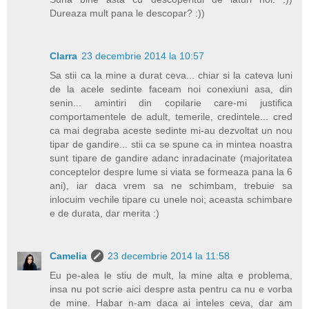
Dureaza mult pana le descopar? :))
Clarra
23 decembrie 2014 la 10:57
Sa stii ca la mine a durat ceva... chiar si la cateva luni
de la acele sedinte faceam noi conexiuni asa, din
senin... amintiri din copilarie care-mi justifica
comportamentele de adult, temerile, credintele... cred
ca mai degraba aceste sedinte mi-au dezvoltat un nou
tipar de gandire... stii ca se spune ca in mintea noastra
sunt tipare de gandire adanc inradacinate (majoritatea
conceptelor despre lume si viata se formeaza pana la 6
ani), iar daca vrem sa ne schimbam, trebuie sa
inlocuim vechile tipare cu unele noi; aceasta schimbare
e de durata, dar merita :)
Camelia
23 decembrie 2014 la 11:58
Eu pe-alea le stiu de mult, la mine alta e problema,
insa nu pot scrie aici despre asta pentru ca nu e vorba
de mine. Habar n-am daca ai inteles ceva, dar am