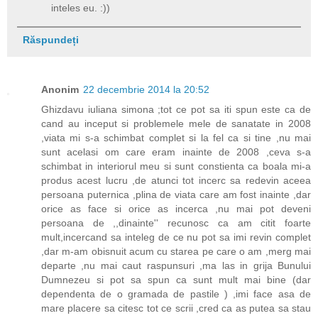
inteles eu. :))
Răspundeți
Anonim
22 decembrie 2014 la 20:52
Ghizdavu iuliana simona ;tot ce pot sa iti spun este ca de
cand au inceput si problemele mele de sanatate in 2008
,viata mi s-a schimbat complet si la fel ca si tine ,nu mai
sunt acelasi om care eram inainte de 2008 ,ceva s-a
schimbat in interiorul meu si sunt constienta ca boala mi-a
produs acest lucru ,de atunci tot incerc sa redevin aceea
persoana puternica ,plina de viata care am fost inainte ,dar
orice as face si orice as incerca ,nu mai pot deveni
persoana de ,,dinainte'' recunosc ca am citit foarte
mult,incercand sa inteleg de ce nu pot sa imi revin complet
,dar m-am obisnuit acum cu starea pe care o am ,merg mai
departe ,nu mai caut raspunsuri ,ma las in grija Bunului
Dumnezeu si pot sa spun ca sunt mult mai bine (dar
dependenta de o gramada de pastile ) ,imi face asa de
mare placere sa citesc tot ce scrii ,cred ca as putea sa stau