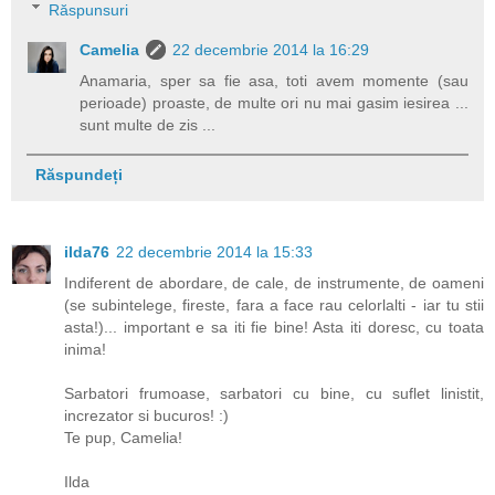
Răspunsuri
Camelia
22 decembrie 2014 la 16:29
Anamaria, sper sa fie asa, toti avem momente (sau
perioade) proaste, de multe ori nu mai gasim iesirea ...
sunt multe de zis ...
Răspundeți
ilda76
22 decembrie 2014 la 15:33
Indiferent de abordare, de cale, de instrumente, de oameni
(se subintelege, fireste, fara a face rau celorlalti - iar tu stii
asta!)... important e sa iti fie bine! Asta iti doresc, cu toata
inima!
Sarbatori frumoase, sarbatori cu bine, cu suflet linistit,
increzator si bucuros! :)
Te pup, Camelia!
Ilda