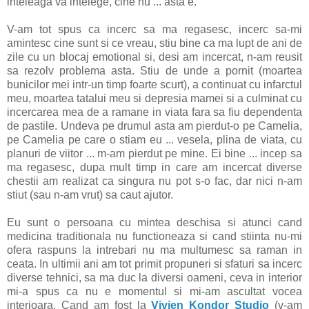
inteleaga va intelege, cine nu ... asta e.
V-am tot spus ca incerc sa ma regasesc, incerc sa-mi
amintesc cine sunt si ce vreau, stiu bine ca ma lupt de ani de
zile cu un blocaj emotional si, desi am incercat, n-am reusit
sa rezolv problema asta. Stiu de unde a pornit (moartea
bunicilor mei intr-un timp foarte scurt), a continuat cu infarctul
meu, moartea tatalui meu si depresia mamei si a culminat cu
incercarea mea de a ramane in viata fara sa fiu dependenta
de pastile. Undeva pe drumul asta am pierdut-o pe Camelia,
pe Camelia pe care o stiam eu ... vesela, plina de viata, cu
planuri de viitor ... m-am pierdut pe mine. Ei bine ... incep sa
ma regasesc, dupa mult timp in care am incercat diverse
chestii am realizat ca singura nu pot s-o fac, dar nici n-am
stiut (sau n-am vrut) sa caut ajutor.
Eu sunt o persoana cu mintea deschisa si atunci cand
medicina traditionala nu functioneaza si cand stiinta nu-mi
ofera raspuns la intrebari nu ma multumesc sa raman in
ceata. In ultimii ani am tot primit propuneri si sfaturi sa incerc
diverse tehnici, sa ma duc la diversi oameni, ceva in interior
mi-a spus ca nu e momentul si mi-am ascultat vocea
interioara. Cand am fost la
Vivien Kondor Studio
(v-am