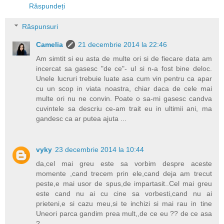
Răspundeți
Răspunsuri
Camelia
21 decembrie 2014 la 22:46
Am simtit si eu asta de multe ori si de fiecare data am
incercat sa gasesc "de ce"- ul si n-a fost bine deloc.
Unele lucruri trebuie luate asa cum vin pentru ca apar
cu un scop in viata noastra, chiar daca de cele mai
multe ori nu ne convin. Poate o sa-mi gasesc candva
cuvintele sa descriu ce-am trait eu in ultimii ani, ma
gandesc ca ar putea ajuta ...
vyky
23 decembrie 2014 la 10:44
da,cel mai greu este sa vorbim despre aceste
momente ,cand trecem prin ele,cand deja am trecut
peste,e mai usor de spus,de impartasit..Cel mai greu
este cand nu ai cu cine sa vorbesti,cand nu ai
prieteni,e si cazu meu,si te inchizi si mai rau in tine
Uneori parca gandim prea mult,,de ce eu ?? de ce asa
?