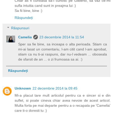
Chiar as fi curioasa sa-l cunosc pe Gliberto, sa vaz ce-mi
sufla intuitia cand sunt in preajma lui :)
Sa fii bine, bine :)
Răspundeți
Răspunsuri
Camelia
23 decembrie 2014 la 11:54
Sper sa fie bine, sa inceapa o alta perioada. Stiam ca
mi-ai lasat un comentariu, l-am citit cand l-am aprobat,
stiam ca nu ti-ai raspuns, dar nu-l vedeam ... oboseala
de sfarsit de an ... o zi frumoasa sa ai. :)
Răspundeți
Unknown
22 decembrie 2014 la 09:45
Mi-a placut tare mult articolul pentru ca e sincer si e din
suflet, si poate cineva chiar avea nevoie de acest articol.
Multa forta pe mai departe pentru a o recapata pe 'Camelia'
care ti-o doresti tu :)