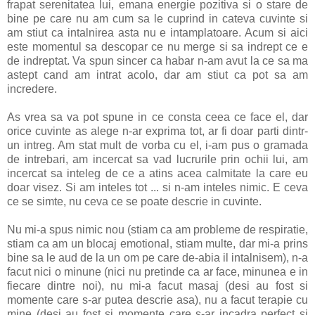
frapat serenitatea lui, emana energie pozitiva si o stare de
bine pe care nu am cum sa le cuprind in cateva cuvinte si
am stiut ca intalnirea asta nu e intamplatoare. Acum si aici
este momentul sa descopar ce nu merge si sa indrept ce e
de indreptat. Va spun sincer ca habar n-am avut la ce sa ma
astept cand am intrat acolo, dar am stiut ca pot sa am
incredere.
As vrea sa va pot spune in ce consta ceea ce face el, dar
orice cuvinte as alege n-ar exprima tot, ar fi doar parti dintr-
un intreg. Am stat mult de vorba cu el, i-am pus o gramada
de intrebari, am incercat sa vad lucrurile prin ochii lui, am
incercat sa inteleg de ce a atins acea calmitate la care eu
doar visez. Si am inteles tot ... si n-am inteles nimic. E ceva
ce se simte, nu ceva ce se poate descrie in cuvinte.
Nu mi-a spus nimic nou (stiam ca am probleme de respiratie,
stiam ca am un blocaj emotional, stiam multe, dar mi-a prins
bine sa le aud de la un om pe care de-abia il intalnisem), n-a
facut nici o minune (nici nu pretinde ca ar face, minunea e in
fiecare dintre noi), nu mi-a facut masaj (desi au fost si
momente care s-ar putea descrie asa), nu a facut terapie cu
mine (desi au fost si momente care s-ar incadra perfect si