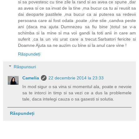
si sa povestesc cu tine zile la rand si as avea ce spune ,dar
as avea si ce sa invat de la tine ,ma bucur ca tu ai reusit sa
dai deoparte pastilele ,ma bucur ca ai puterea sa redevii
persoana care ai fost odata ,poate ,cine stie ,candva peste
ani (daca ma ajuta Dumnezeu sa fiu bine )totul se v-a
schimba si la mine si ma voi gandi la toti anii in care am
suferit ,ca la un vis urat care a trecut.Sarbatori fericite si
Doamne Ajuta sa ne auzim cu bine si la anul care vine !
Răspundeți
Răspunsuri
Camelia
22 decembrie 2014 la 23:33
In mod sigur o sa vina si momentul ala, poate e nevoie
sa te intorci in timp si sa vezi ce a dus la problemele
tale, daca intelegi cauza o sa gasesti si solutia.
Răspundeți