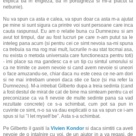
explica ba in engleza, ba in portugheza si mi-a placut la
nebunie).
Nu va spun ca asta e calea, va spun doar ca asta m-a ajutat
pe mine si sunt sigura ca printre voi sunt persoane care inca
cauta raspunsul. Eu am o relatie buna cu Dumnezeu si am
avut tot timpul, dar au fost lucruri pe care n-am putut sa le
inteleg pana acum (si pentru cei ce simt nevoia sa-mi spuna
ca trebuia sa ma rog mai mult, lucrurile n-au stat tocmai asa,
nu exista o metoda universala care functioneaza pentru toti)
- imi place sa ma gandesc ca e un tip cu simtul umorului si
ca ne trimite ce avem nevoie si cand avem nevoie si uneori
o face amuzandu-se, chiar daca nu este ceea ce ne-am dori
si ne mai intrebam uneori daca stie ce face (si ma refer la
Dumnezeu). M-a intrebat Gilberto dupa a treia sedinta (cand
a fost destul de mirat de cat de bine ma simteam pentru ca el
preconizase ca va fi nevoie de multe sedinte pana sa vad
rezultate concrete) ce s-a schimbat, cum pot sa pun in
cuvinte ce simt, n-o sa va dau explicatii o sa va spun ce i-am
spus si lui "I let myself be". Asta s-a schimbat.
Pe Gilberto il gasiti la
Vivien Kondor
si daca simtiti ca aveti
nevoie de o intalnire cu voi, de un ajutor in a va regasi, de