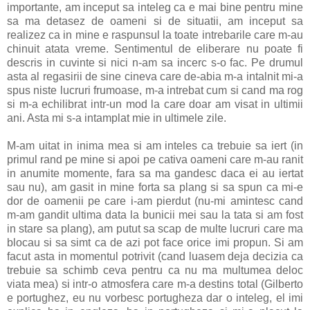
importante, am inceput sa inteleg ca e mai bine pentru mine
sa ma detasez de oameni si de situatii, am inceput sa
realizez ca in mine e raspunsul la toate intrebarile care m-au
chinuit atata vreme. Sentimentul de eliberare nu poate fi
descris in cuvinte si nici n-am sa incerc s-o fac. Pe drumul
asta al regasirii de sine cineva care de-abia m-a intalnit mi-a
spus niste lucruri frumoase, m-a intrebat cum si cand ma rog
si m-a echilibrat intr-un mod la care doar am visat in ultimii
ani. Asta mi s-a intamplat mie in ultimele zile.
M-am uitat in inima mea si am inteles ca trebuie sa iert (in
primul rand pe mine si apoi pe cativa oameni care m-au ranit
in anumite momente, fara sa ma gandesc daca ei au iertat
sau nu), am gasit in mine forta sa plang si sa spun ca mi-e
dor de oamenii pe care i-am pierdut (nu-mi amintesc cand
m-am gandit ultima data la bunicii mei sau la tata si am fost
in stare sa plang), am putut sa scap de multe lucruri care ma
blocau si sa simt ca de azi pot face orice imi propun. Si am
facut asta in momentul potrivit (cand luasem deja decizia ca
trebuie sa schimb ceva pentru ca nu ma multumea deloc
viata mea) si intr-o atmosfera care m-a destins total (Gilberto
e portughez, eu nu vorbesc portugheza dar o inteleg, el imi