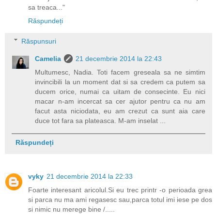
sa treaca..."
Răspundeți
Răspunsuri
Camelia
21 decembrie 2014 la 22:43
Multumesc, Nadia. Toti facem greseala sa ne simtim
invincibili la un moment dat si sa credem ca putem sa
ducem orice, numai ca uitam de consecinte. Eu nici
macar n-am incercat sa cer ajutor pentru ca nu am
facut asta niciodata, eu am crezut ca sunt aia care
duce tot fara sa plateasca. M-am inselat ...
Răspundeți
vyky
21 decembrie 2014 la 22:33
Foarte interesant aricolul.Si eu trec printr -o perioada grea
si parca nu ma ami regasesc sau,parca totul imi iese pe dos
si nimic nu merege bine /.....