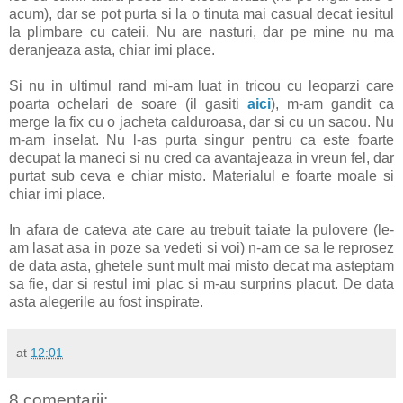
acum), dar se pot purta si la o tinuta mai casual decat iesitul
la plimbare cu cateii. Nu are nasturi, dar pe mine nu ma
deranjeaza asta, chiar imi place.
Si nu in ultimul rand mi-am luat in tricou cu leoparzi care
poarta ochelari de soare (il gasiti
aici
), m-am gandit ca
merge la fix cu o jacheta calduroasa, dar si cu un sacou. Nu
m-am inselat. Nu l-as purta singur pentru ca este foarte
decupat la maneci si nu cred ca avantajeaza in vreun fel, dar
purtat sub ceva e chiar misto. Materialul e foarte moale si
chiar imi place.
In afara de cateva ate care au trebuit taiate la pulovere (le-
am lasat asa in poze sa vedeti si voi) n-am ce sa le reprosez
de data asta, ghetele sunt mult mai misto decat ma asteptam
sa fie, dar si restul imi plac si m-au surprins placut. De data
asta alegerile au fost inspirate.
at
12:01
8 comentarii: