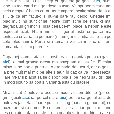
Ce mi-am luat? O sa incep cu ghetele (le gasiti
aici
) si-mi
vine sa rad cand ma gandesc la asta. Va spuneam cand am
scris despre Choies ca nu as cumpara incaltaminte de la ei
si uite ca am facut-o si nu-mi pare rau deloc. Ghetele imi
plac mult, nu sunt chiar negre (cum scrie pe site), ci mai
degraba un gri inchis, insa ceea ce-mi place la nebunie este
aspectul uzat. N-am nimic in genul asta si parca ma
tenteaza si varianta pe maro (m-am gandit initial sa le iau pe
cele bleumarin). Pana si mama a zis ca ii plac si i-am
comandat si ei o pereche.
Capa bej v-am aratat-o in postarea cu geanta grena (o gasiti
aici
), e mai groasa decat ma asteptam eu sa fie. E chiar
misto si se poate purta cu o gramada de lucruri, dar o gasiti
la pret mult mai mic pe alte siteuri in caz ca va intereseaza.
Tare mi-ar fi placut sa fie disponibila si pe negru sau gri, dar
in mod sigur o sa port si varianta asta cu placere.
Mi-am luat 2 pulovere acelasi model, culori diferite (pe cel
gri il gasiti
aici
, iar pe cel maro
aici
) pentru ca genul asta de
pulover/ jacheta e foarte practic - lung (pana la genunchi), cu
buzunare si calduros. Eu obisnuiesc sa le iau pe mine cand
ies cu cainii afara peste un tricou/ bluza (nu pe frigul care e