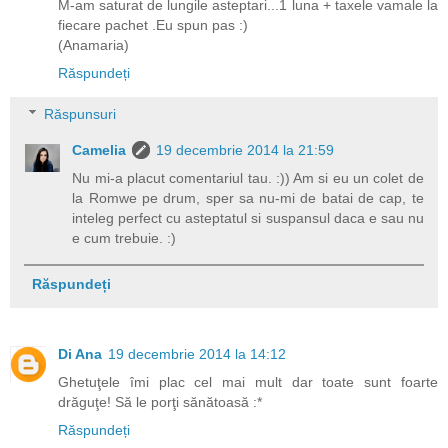
M-am saturat de lungile asteptari...1 luna + taxele vamale la
fiecare pachet .Eu spun pas :)
(Anamaria)
Răspundeți
Răspunsuri
Camelia
19 decembrie 2014 la 21:59
Nu mi-a placut comentariul tau. :)) Am si eu un colet de
la Romwe pe drum, sper sa nu-mi de batai de cap, te
inteleg perfect cu asteptatul si suspansul daca e sau nu
e cum trebuie. :)
Răspundeți
Di Ana
19 decembrie 2014 la 14:12
Ghetuţele îmi plac cel mai mult dar toate sunt foarte
drăguţe! Să le porţi sănătoasă :*
Răspundeți