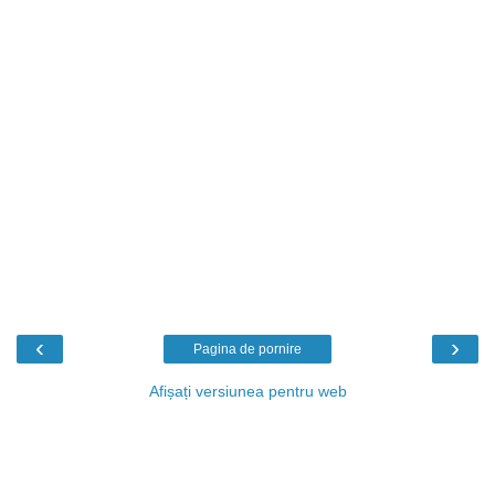
‹
›
Pagina de pornire
Afișați versiunea pentru web