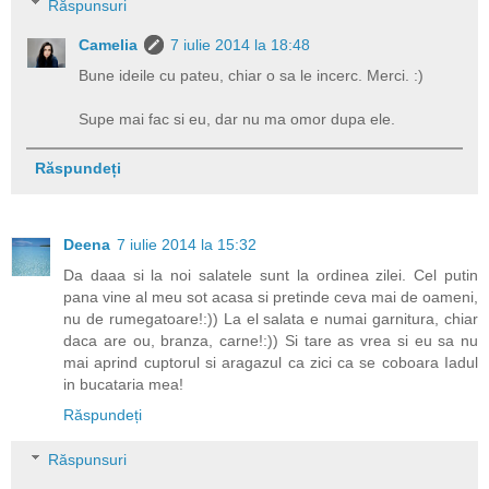
Răspunsuri
Camelia
7 iulie 2014 la 18:48
Bune ideile cu pateu, chiar o sa le incerc. Merci. :)
Supe mai fac si eu, dar nu ma omor dupa ele.
Răspundeți
Deena
7 iulie 2014 la 15:32
Da daaa si la noi salatele sunt la ordinea zilei. Cel putin
pana vine al meu sot acasa si pretinde ceva mai de oameni,
nu de rumegatoare!:)) La el salata e numai garnitura, chiar
daca are ou, branza, carne!:)) Si tare as vrea si eu sa nu
mai aprind cuptorul si aragazul ca zici ca se coboara Iadul
in bucataria mea!
Răspundeți
Răspunsuri