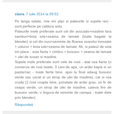
clarra
7 iulie 2014 la 09:52
Pe langa salate, mie imi plac si pateurile si supele reci -
sunt perfecte pe caldura asta.
Pateurile mele preferate sunt cel din avocado+masline fara
samburi+boia iute+zeama de lamaie (toate bagate la
blender) si cel din nuci+seminte de floarea soarelui inmuiate
+ usturoi + boia iute+zeama de lamaie. Ah, si pateul de soia
imi place - soia fiarta + cimbru + busuioc + zeama de lamaie
+ ulei de susan si masline.
Supele mele preferate sunt cele de rosii - atat cea fiarta (o
conserva de rosii taiate, 3 cani de apa, un ardei kapia si un
pastarnac - toate fierte bine, apoi la final adaug busuioc
verde sau uscat si un strop de ulei de masline), cat si cea
cruda (2 rosii coapte bine, jumatate de ardei gras, un fir de
ceapa verde, un strop de ulei de masline, cateva fire de
busuioc verde, o lingura de seminte de canepa - toate date
prin blender).
Răspundeți