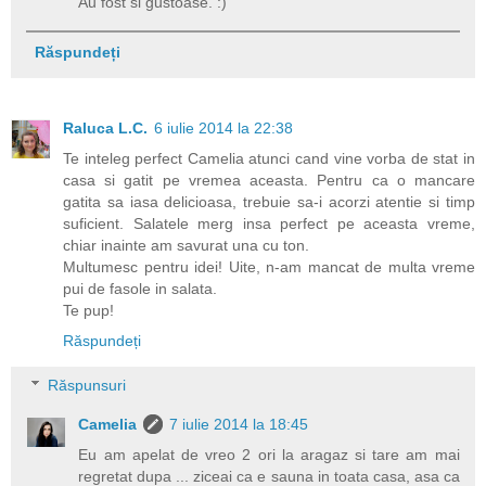
Au fost si gustoase. :)
Răspundeți
Raluca L.C.
6 iulie 2014 la 22:38
Te inteleg perfect Camelia atunci cand vine vorba de stat in
casa si gatit pe vremea aceasta. Pentru ca o mancare
gatita sa iasa delicioasa, trebuie sa-i acorzi atentie si timp
suficient. Salatele merg insa perfect pe aceasta vreme,
chiar inainte am savurat una cu ton.
Multumesc pentru idei! Uite, n-am mancat de multa vreme
pui de fasole in salata.
Te pup!
Răspundeți
Răspunsuri
Camelia
7 iulie 2014 la 18:45
Eu am apelat de vreo 2 ori la aragaz si tare am mai
regretat dupa ... ziceai ca e sauna in toata casa, asa ca