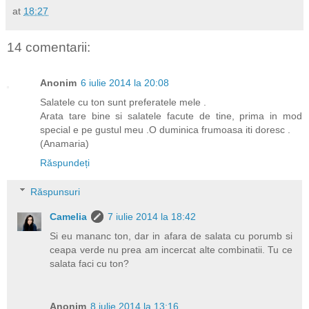
at
18:27
14 comentarii:
Anonim
6 iulie 2014 la 20:08
Salatele cu ton sunt preferatele mele .
Arata tare bine si salatele facute de tine, prima in mod
special e pe gustul meu .O duminica frumoasa iti doresc .
(Anamaria)
Răspundeți
Răspunsuri
Camelia
7 iulie 2014 la 18:42
Si eu mananc ton, dar in afara de salata cu porumb si
ceapa verde nu prea am incercat alte combinatii. Tu ce
salata faci cu ton?
Anonim
8 iulie 2014 la 13:16