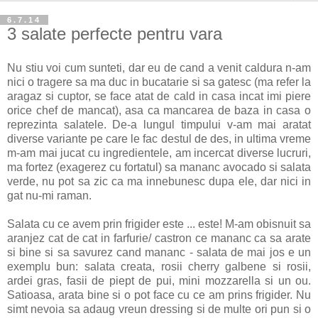
6.7.14
3 salate perfecte pentru vara
Nu stiu voi cum sunteti, dar eu de cand a venit caldura n-am
nici o tragere sa ma duc in bucatarie si sa gatesc (ma refer la
aragaz si cuptor, se face atat de cald in casa incat imi piere
orice chef de mancat), asa ca mancarea de baza in casa o
reprezinta salatele. De-a lungul timpului v-am mai aratat
diverse variante pe care le fac destul de des, in ultima vreme
m-am mai jucat cu ingredientele, am incercat diverse lucruri,
ma fortez (exagerez cu fortatul) sa mananc avocado si salata
verde, nu pot sa zic ca ma innebunesc dupa ele, dar nici in
gat nu-mi raman.
Salata cu ce avem prin frigider este ... este! M-am obisnuit sa
aranjez cat de cat in farfurie/ castron ce mananc ca sa arate
si bine si sa savurez cand mananc - salata de mai jos e un
exemplu bun: salata creata, rosii cherry galbene si rosii,
ardei gras, fasii de piept de pui, mini mozzarella si un ou.
Satioasa, arata bine si o pot face cu ce am prins frigider. Nu
simt nevoia sa adaug vreun dressing si de multe ori pun si o