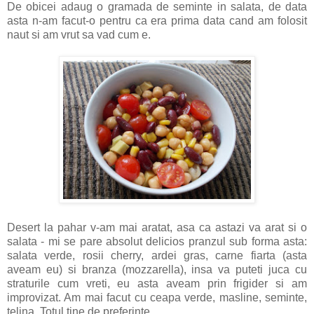
De obicei adaug o gramada de seminte in salata, de data
asta n-am facut-o pentru ca era prima data cand am folosit
naut si am vrut sa vad cum e.
Desert la pahar v-am mai aratat, asa ca astazi va arat si o
salata - mi se pare absolut delicios pranzul sub forma asta:
salata verde, rosii cherry, ardei gras, carne fiarta (asta
aveam eu) si branza (mozzarella), insa va puteti juca cu
straturile cum vreti, eu asta aveam prin frigider si am
improvizat. Am mai facut cu ceapa verde, masline, seminte,
telina. Totul tine de preferinte.