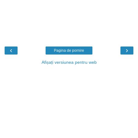
‹
›
Pagina de pornire
Afișați versiunea pentru web