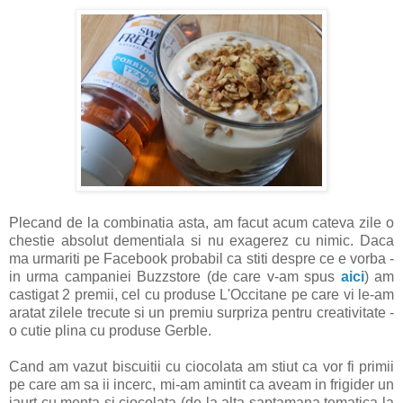
Plecand de la combinatia asta, am facut acum cateva zile o
chestie absolut dementiala si nu exagerez cu nimic. Daca
ma urmariti pe Facebook probabil ca stiti despre ce e vorba -
in urma campaniei Buzzstore (de care v-am spus
aici
) am
castigat 2 premii, cel cu produse L'Occitane pe care vi le-am
aratat zilele trecute si un premiu surpriza pentru creativitate -
o cutie plina cu produse Gerble.
Cand am vazut biscuitii cu ciocolata am stiut ca vor fi primii
pe care am sa ii incerc, mi-am amintit ca aveam in frigider un
iaurt cu menta si ciocolata (de la alta saptamana tematica la