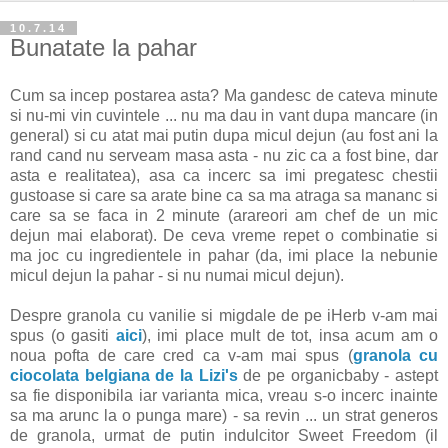
10.7.14
Bunatate la pahar
Cum sa incep postarea asta? Ma gandesc de cateva minute
si nu-mi vin cuvintele ... nu ma dau in vant dupa mancare (in
general) si cu atat mai putin dupa micul dejun (au fost ani la
rand cand nu serveam masa asta - nu zic ca a fost bine, dar
asta e realitatea), asa ca incerc sa imi pregatesc chestii
gustoase si care sa arate bine ca sa ma atraga sa mananc si
care sa se faca in 2 minute (arareori am chef de un mic
dejun mai elaborat). De ceva vreme repet o combinatie si
ma joc cu ingredientele in pahar (da, imi place la nebunie
micul dejun la pahar - si nu numai micul dejun).
Despre granola cu vanilie si migdale de pe iHerb v-am mai
spus (o gasiti
aici
), imi place mult de tot, insa acum am o
noua pofta de care cred ca v-am mai spus (
granola cu
ciocolata belgiana de la Lizi's
de pe organicbaby - astept
sa fie disponibila iar varianta mica, vreau s-o incerc inainte
sa ma arunc la o punga mare) - sa revin ... un strat generos
de granola, urmat de putin indulcitor Sweet Freedom (il