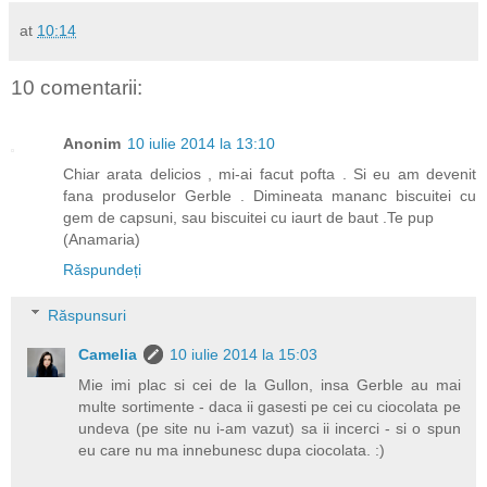
at
10:14
10 comentarii:
Anonim
10 iulie 2014 la 13:10
Chiar arata delicios , mi-ai facut pofta . Si eu am devenit
fana produselor Gerble . Dimineata mananc biscuitei cu
gem de capsuni, sau biscuitei cu iaurt de baut .Te pup
(Anamaria)
Răspundeți
Răspunsuri
Camelia
10 iulie 2014 la 15:03
Mie imi plac si cei de la Gullon, insa Gerble au mai
multe sortimente - daca ii gasesti pe cei cu ciocolata pe
undeva (pe site nu i-am vazut) sa ii incerci - si o spun
eu care nu ma innebunesc dupa ciocolata. :)