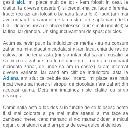
gasiti
aici
, imi place mult de tot - l-am folosit in ceai, la
clatite, la diverse deserturi) si credeti-ma ca face diferenta,
fructe (eu azi am folosit o banana taiata felii), iaurt (am mai
avut un iaurt cu caramel de la nu stiu care saptamana de la
Lidl - delicios, insa de obicei folosesc iaurt simplu indulcit) si
la final iar granola. Un singur cuvant am de spus: delicios.
Acum sa revin putin la indulcitor ca merita - eu nu consum
zahar, nu mi-a placut niciodata si m-am facut chiar de ras de
cateva ori pe tema asta (mi s-a intamplat sa am musafiri si
sa-mi ceara zahar si da-le de unde nu-i - eu n-am cumparat
niciodata zahar, de unde sa am in casa?) si am incercat
diverse variante, iar cand am citit de indulcitorul asta la
Adiana
am stiut ca trebuie sa-l incerc. Imi place asa mult
incat vreau sa incerc si siropul de ciocolata (fara zahar) din
aceeasi gama. Deja imi imaginez niste clatite cu sirop
deasupra ...
Combinatia asta o fac des si in functie de ce folosesc poate
fi si mai colorata si pe mai multe straturi si ma face sa
zambesc mereu cand mananc si n-o mananc doar la micul
dejun, ci si atunci cand am pofta de ceva dulce si delicios.