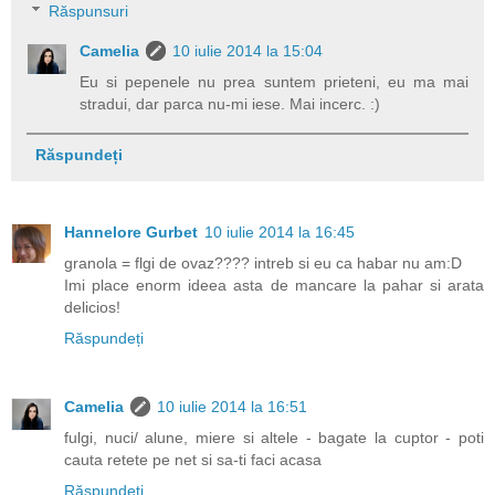
Răspunsuri
Camelia
10 iulie 2014 la 15:04
Eu si pepenele nu prea suntem prieteni, eu ma mai
stradui, dar parca nu-mi iese. Mai incerc. :)
Răspundeți
Hannelore Gurbet
10 iulie 2014 la 16:45
granola = flgi de ovaz???? intreb si eu ca habar nu am:D
Imi place enorm ideea asta de mancare la pahar si arata
delicios!
Răspundeți
Camelia
10 iulie 2014 la 16:51
fulgi, nuci/ alune, miere si altele - bagate la cuptor - poti
cauta retete pe net si sa-ti faci acasa
Răspundeți