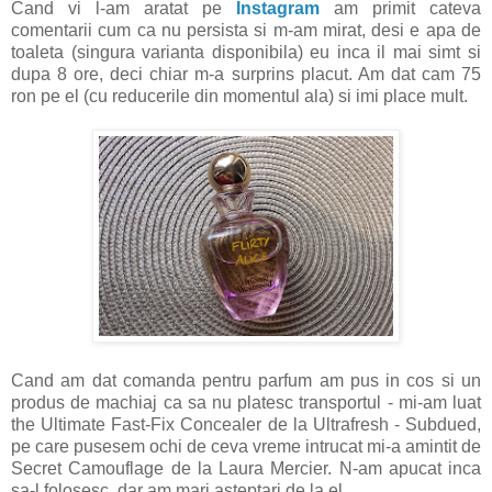
Cand vi l-am aratat pe
Instagram
am primit cateva
comentarii cum ca nu persista si m-am mirat, desi e apa de
toaleta (singura varianta disponibila) eu inca il mai simt si
dupa 8 ore, deci chiar m-a surprins placut. Am dat cam 75
ron pe el (cu reducerile din momentul ala) si imi place mult.
Cand am dat comanda pentru parfum am pus in cos si un
produs de machiaj ca sa nu platesc transportul - mi-am luat
the Ultimate Fast-Fix Concealer de la Ultrafresh - Subdued,
pe care pusesem ochi de ceva vreme intrucat mi-a amintit de
Secret Camouflage de la Laura Mercier. N-am apucat inca
sa-l folosesc, dar am mari asteptari de la el.