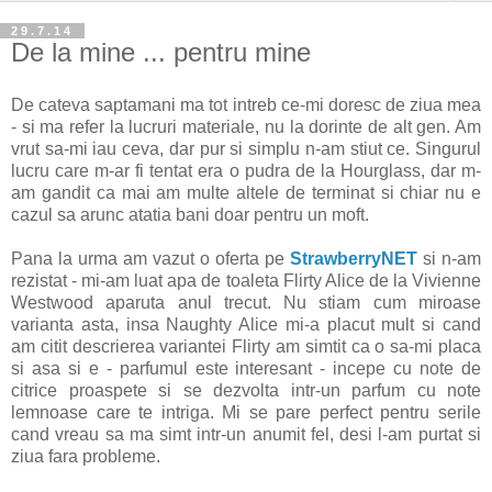
29.7.14
De la mine ... pentru mine
De cateva saptamani ma tot intreb ce-mi doresc de ziua mea
- si ma refer la lucruri materiale, nu la dorinte de alt gen. Am
vrut sa-mi iau ceva, dar pur si simplu n-am stiut ce. Singurul
lucru care m-ar fi tentat era o pudra de la Hourglass, dar m-
am gandit ca mai am multe altele de terminat si chiar nu e
cazul sa arunc atatia bani doar pentru un moft.
Pana la urma am vazut o oferta pe
StrawberryNET
si n-am
rezistat - mi-am luat apa de toaleta Flirty Alice de la Vivienne
Westwood aparuta anul trecut. Nu stiam cum miroase
varianta asta, insa Naughty Alice mi-a placut mult si cand
am citit descrierea variantei Flirty am simtit ca o sa-mi placa
si asa si e - parfumul este interesant - incepe cu note de
citrice proaspete si se dezvolta intr-un parfum cu note
lemnoase care te intriga. Mi se pare perfect pentru serile
cand vreau sa ma simt intr-un anumit fel, desi l-am purtat si
ziua fara probleme.