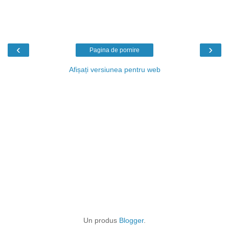
‹
›
Pagina de pornire
Afișați versiunea pentru web
Un produs
Blogger
.