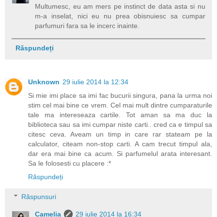
Multumesc, eu am mers pe instinct de data asta si nu
m-a inselat, nici eu nu prea obisnuiesc sa cumpar
parfumuri fara sa le incerc inainte.
Răspundeți
Unknown
29 iulie 2014 la 12:34
Si mie imi place sa imi fac bucurii singura, pana la urma noi
stim cel mai bine ce vrem. Cel mai mult dintre cumparaturile
tale ma intereseaza cartile. Tot aman sa ma duc la
biblioteca sau sa imi cumpar niste carti.. cred ca e timpul sa
citesc ceva. Aveam un timp in care rar stateam pe la
calculator, citeam non-stop carti. A cam trecut timpul ala,
dar era mai bine ca acum. Si parfumelul arata interesant.
Sa le folosesti cu placere :*
Răspundeți
Răspunsuri
Camelia
29 iulie 2014 la 16:34