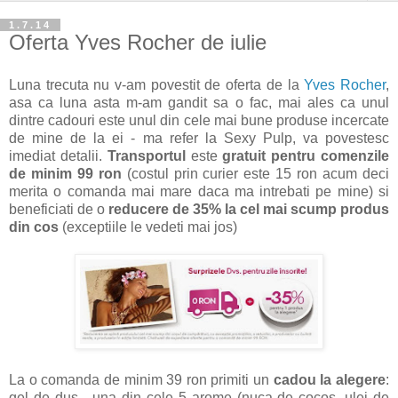
1.7.14
Oferta Yves Rocher de iulie
Luna trecuta nu v-am povestit de oferta de la
Yves Rocher
,
asa ca luna asta m-am gandit sa o fac, mai ales ca unul
dintre cadouri este unul din cele mai bune produse incercate
de mine de la ei - ma refer la Sexy Pulp, va povestesc
imediat detalii.
Transportul
este
gratuit pentru comenzile
de minim 99 ron
(costul prin curier este 15 ron acum deci
merita o comanda mai mare daca ma intrebati pe mine) si
beneficiati de o
reducere de 35% la cel mai scump produs
din cos
(exceptiile le vedeti mai jos)
La o comanda de minim 39 ron primiti un
cadou la alegere
:
gel de dus - una din cele 5 arome (nuca de cocos, ulei de