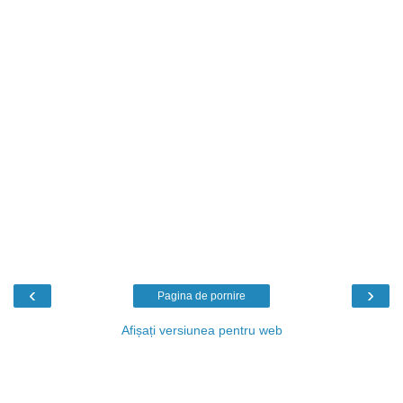
‹
›
Pagina de pornire
Afișați versiunea pentru web