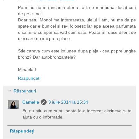
Pe mine nu ma incanta oferta...a ta e mai buna decat cea
de pe e-mail.
Doar setul Monoi ma intereseaza, uleiul il am, nu ma da pe
spate dar e bunicel si sa-l folosesc iar apa aceea parfumata
o sa mi-o cumpar sa vad cum este. Poate miroase diferit de
ulei care nu imi prea place.
Stie careva cum este lotiunea dupa plaja - cea pt prelungire
bronz? Dar autobronzantele?
Mihaela I.
Răspundeți
Răspunsuri
Camelia
3 iulie 2014 la 15:34
Eu nu stiu cum sunt, poate le-a incercat altcineva si te
ajuta cu o informatie.
Răspundeți