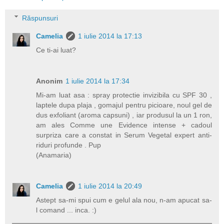
Răspunsuri
Camelia
1 iulie 2014 la 17:13
Ce ti-ai luat?
Anonim
1 iulie 2014 la 17:34
Mi-am luat asa : spray protectie invizibila cu SPF 30 ,
laptele dupa plaja , gomajul pentru picioare, noul gel de
dus exfoliant (aroma capsuni) , iar produsul la un 1 ron,
am ales Comme une Evidence intense + cadoul
surpriza care a constat in Serum Vegetal expert anti-
riduri profunde . Pup
(Anamaria)
Camelia
1 iulie 2014 la 20:49
Astept sa-mi spui cum e gelul ala nou, n-am apucat sa-
l comand ... inca. :)