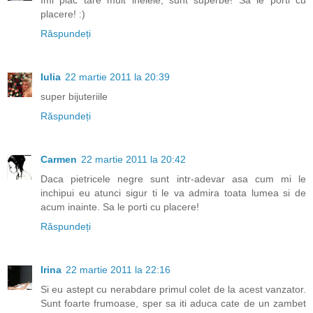
Imi plac tare mult inelele, sunt superbe! Sa le porti cu
placere! :)
Răspundeți
Iulia
22 martie 2011 la 20:39
super bijuteriile
Răspundeți
Carmen
22 martie 2011 la 20:42
Daca pietricele negre sunt intr-adevar asa cum mi le
inchipui eu atunci sigur ti le va admira toata lumea si de
acum inainte. Sa le porti cu placere!
Răspundeți
Irina
22 martie 2011 la 22:16
Si eu astept cu nerabdare primul colet de la acest vanzator.
Sunt foarte frumoase, sper sa iti aduca cate de un zambet