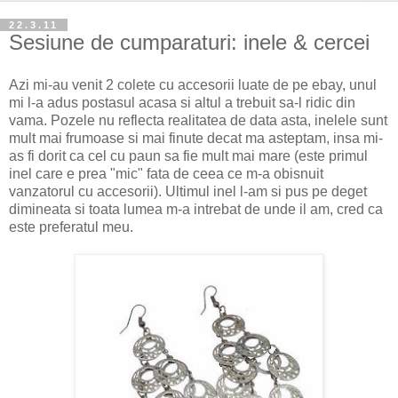
22.3.11
Sesiune de cumparaturi: inele & cercei
Azi mi-au venit 2 colete cu accesorii luate de pe ebay, unul
mi l-a adus postasul acasa si altul a trebuit sa-l ridic din
vama. Pozele nu reflecta realitatea de data asta, inelele sunt
mult mai frumoase si mai finute decat ma asteptam, insa mi-
as fi dorit ca cel cu paun sa fie mult mai mare (este primul
inel care e prea "mic" fata de ceea ce m-a obisnuit
vanzatorul cu accesorii). Ultimul inel l-am si pus pe deget
dimineata si toata lumea m-a intrebat de unde il am, cred ca
este preferatul meu.