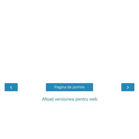
‹
›
Pagina de pornire
Afișați versiunea pentru web