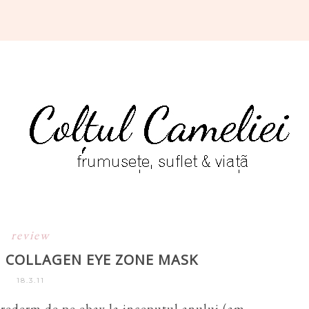
review
M COLLAGEN EYE ZONE MASK
18.3.11
urederm de pe ebay la inceputul anului (am