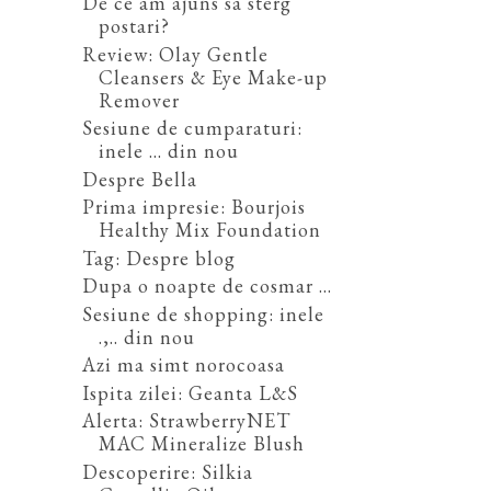
De ce am ajuns sa sterg
postari?
Review: Olay Gentle
Cleansers & Eye Make-up
Remover
Sesiune de cumparaturi:
inele ... din nou
Despre Bella
Prima impresie: Bourjois
Healthy Mix Foundation
Tag: Despre blog
Dupa o noapte de cosmar ...
Sesiune de shopping: inele
.,.. din nou
Azi ma simt norocoasa
Ispita zilei: Geanta L&S
Alerta: StrawberryNET
MAC Mineralize Blush
Descoperire: Silkia