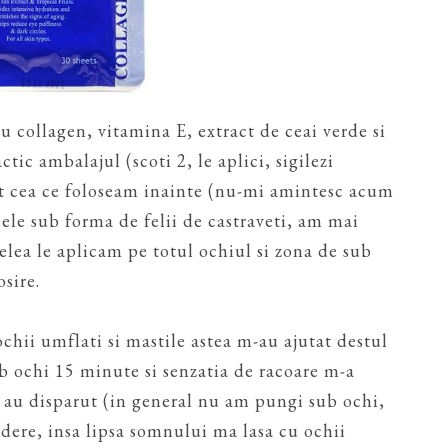
u collagen, vitamina E, extract de ceai verde si
ctic ambalajul (scoti 2, le aplici, sigilezi
at cea ce foloseam inainte (nu-mi amintesc acum
le sub forma de felii de castraveti, am mai
celea le aplicam pe totul ochiul si zona de sub
sire.
chii umflati si mastile astea m-au ajutat destul
b ochi 15 minute si senzatia de racoare m-a
i au disparut (in general nu am pungi sub ochi,
dere, insa lipsa somnului ma lasa cu ochii