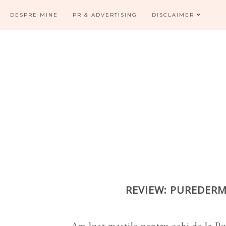
DESPRE MINE
PR & ADVERTISING
DISCLAIMER
REVIEW: PUREDER
Am luat mastile pentru ochi de la P