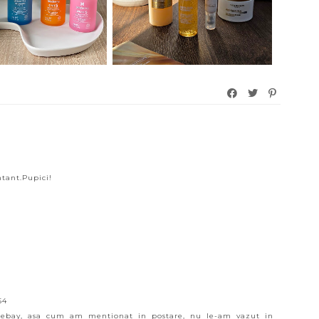
ntant.Pupici!
54
 ebay, asa cum am mentionat in postare, nu le-am vazut in