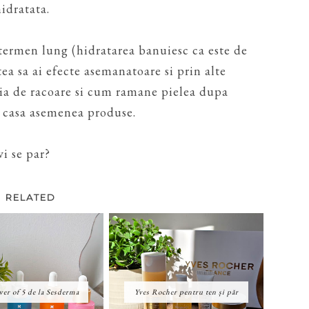
idratata.
termen lung (hidratarea banuiesc ca este de
a sa ai efecte asemanatoare si prin alte
tia de racoare si cum ramane pielea dupa
in casa asemenea produse.
i se par?
RELATED
er of 5 de la Sesderma
Yves Rocher pentru ten și păr