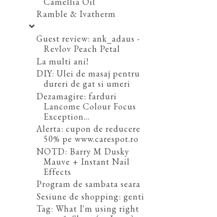
Camellia Oil
Ramble & Ivatherm
Guest review: ank_adaus -
Revlov Peach Petal
La multi ani!
DIY: Ulei de masaj pentru
dureri de gat si umeri
Dezamagire: farduri
Lancome Colour Focus
Exception...
Alerta: cupon de reducere
50% pe www.carespot.ro
NOTD: Barry M Dusky
Mauve + Instant Nail
Effects
Program de sambata seara
Sesiune de shopping: genti
Tag: What I'm using right