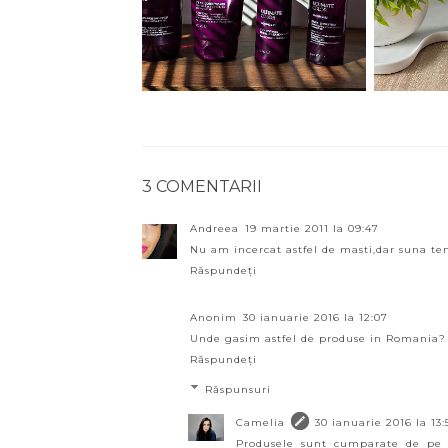
3 COMENTARII
Andreea
19 martie 2011 la 09:47
Nu am incercat astfel de masti,dar suna te
Răspundeți
Anonim
30 ianuarie 2016 la 12:07
Unde gasim astfel de produse in Romania?
Răspundeți
Răspunsuri
Camelia
30 ianuarie 2016 la 13:
Produsele sunt cumparate de pe