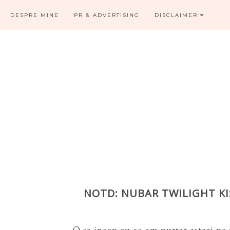
DESPRE MINE
PR & ADVERTISING
DISCLAIMER
NOTD: NUBAR TWILIGHT KI
O sa incep cu ce-am purtat astazi pe