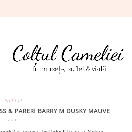
NOTD
SS & PARERI BARRY M DUSKY MAUVE
2.3.11
 unghii si anume Twilight Kiss de la Nubar,