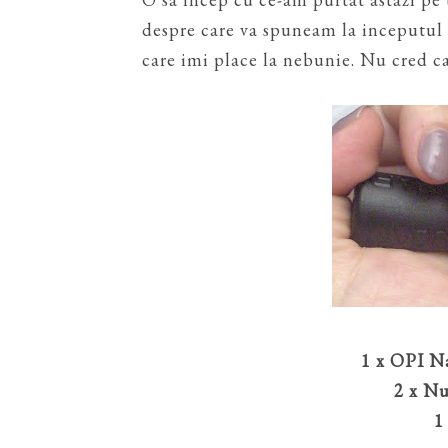
despre care va spuneam la inceputul 
care imi place la nebunie. Nu cred ca
1 x OPI N
2 x Nu
1