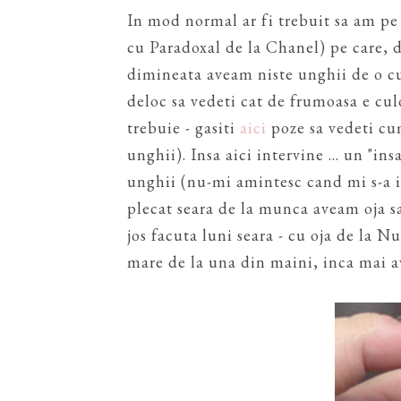
In mod normal ar fi trebuit sa am p
cu Paradoxal de la Chanel) pe care, de
dimineata aveam niste unghii de o cu
deloc sa vedeti cat de frumoasa e cul
trebuie - gasiti
aici
poze sa vedeti cum
unghii). Insa aici intervine ... un "in
unghii (nu-mi amintesc cand mi s-a i
plecat seara de la munca aveam oja s
jos facuta luni seara - cu oja de la 
mare de la una din maini, inca mai 