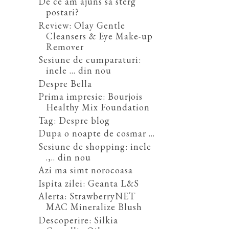
De ce am ajuns sa sterg
postari?
Review: Olay Gentle
Cleansers & Eye Make-up
Remover
Sesiune de cumparaturi:
inele ... din nou
Despre Bella
Prima impresie: Bourjois
Healthy Mix Foundation
Tag: Despre blog
Dupa o noapte de cosmar ...
Sesiune de shopping: inele
.,.. din nou
Azi ma simt norocoasa
Ispita zilei: Geanta L&S
Alerta: StrawberryNET
MAC Mineralize Blush
Descoperire: Silkia