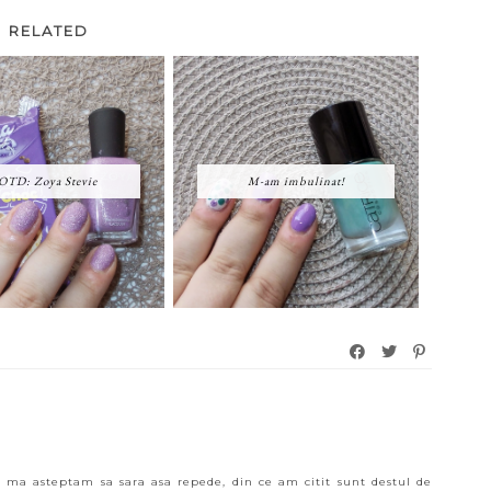
RELATED
TD: Zoya Stevie
M-am imbulinat!
 ma asteptam sa sara asa repede, din ce am citit sunt destul de