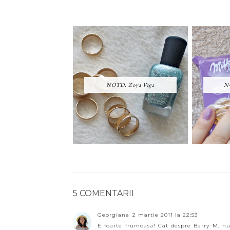
NOTD: Zoya Vega
NO
5 COMENTARII
Georgiana
2 martie 2011 la 22:53
E foarte frumoasa! Cat despre Barry M, nu