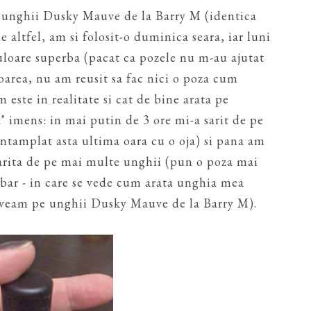
e unghii Dusky Mauve de la Barry M (identica
 altfel, am si folosit-o duminica seara, iar luni
loare superba (pacat ca pozele nu m-au ajutat
oarea, nu am reusit sa fac nici o poza cum
 este in realitate si cat de bine arata pe
sa" imens: in mai putin de 3 ore mi-a sarit de pe
ntamplat asta ultima oara cu o oja) si pana am
arita de pe mai multe unghii (pun o poza mai
Nubar - in care se vede cum arata unghia mea
aveam pe unghii Dusky Mauve de la Barry M).