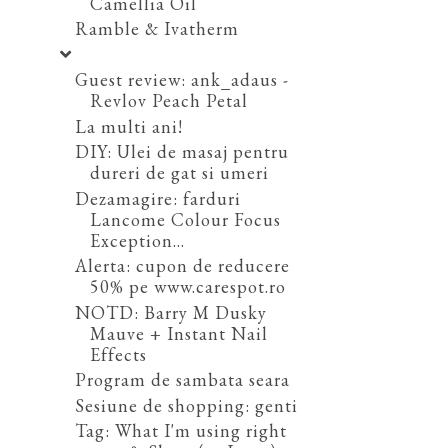
Camellia Oil
Ramble & Ivatherm
Guest review: ank_adaus -
Revlov Peach Petal
La multi ani!
DIY: Ulei de masaj pentru
dureri de gat si umeri
Dezamagire: farduri
Lancome Colour Focus
Exception...
Alerta: cupon de reducere
50% pe www.carespot.ro
NOTD: Barry M Dusky
Mauve + Instant Nail
Effects
Program de sambata seara
Sesiune de shopping: genti
Tag: What I'm using right