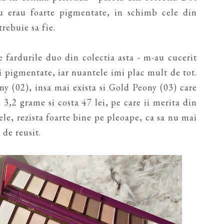
u erau foarte pigmentate, in schimb cele din
rebuie sa fie.
e fardurile duo din colectia asta - m-au cucerit
i pigmentate, iar nuantele imi plac mult de tot.
y (02), insa mai exista si Gold Peony (03) care
 3,2 grame si costa 47 lei, pe care ii merita din
ele, rezista foarte bine pe pleoape, ca sa nu mai
de reusit.