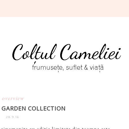
overview
 GARDEN COLLECTION
28.9.16
aipomenita cu editia limitata din toamna asta -