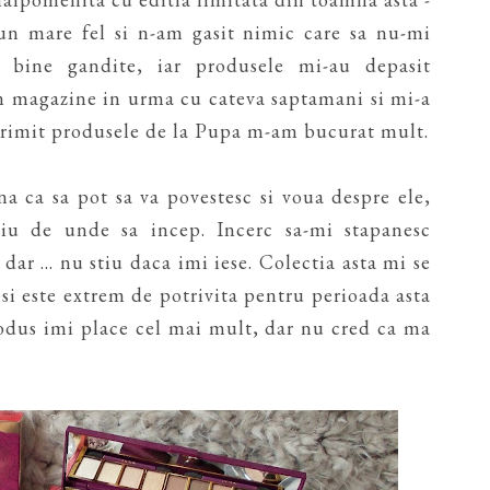
-un mare fel si n-am gasit nimic care sa nu-mi
 bine gandite, iar produsele mi-au depasit
 in magazine in urma cu cateva saptamani si mi-a
primit produsele de la Pupa m-am bucurat mult.
a ca sa pot sa va povestesc si voua despre ele,
iu de unde sa incep. Incerc sa-mi stapanesc
ar ... nu stiu daca imi iese. Colectia asta mi se
i este extrem de potrivita pentru perioada asta
odus imi place cel mai mult, dar nu cred ca ma