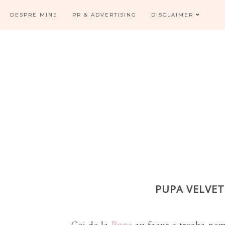
DESPRE MINE
PR & ADVERTISING
DISCLAIMER
PUPA VELVET
Cei de la
Pupa
au facut o treaba nem