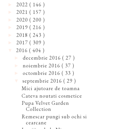
2022
( 146 )
►
2021
( 157 )
►
2020
( 200 )
►
2019
( 216 )
►
2018
( 243 )
►
2017
( 309 )
►
2016
( 404 )
▼
decembrie 2016
( 27 )
►
noiembrie 2016
( 37 )
►
octombrie 2016
( 33 )
►
septembrie 2016
( 29 )
▼
Mici ajutoare de toamna
Cateva noutati cosmetice
Pupa Velvet Garden
Collection
Remescar pungi sub ochi si
cearcane