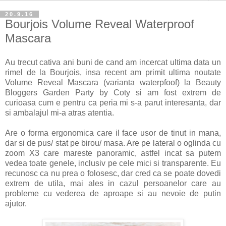
20.9.16
Bourjois Volume Reveal Waterproof
Mascara
Au trecut cativa ani buni de cand am incercat ultima data un
rimel de la Bourjois, insa recent am primit ultima noutate
Volume Reveal Mascara (varianta waterpfoof) la Beauty
Bloggers Garden Party by Coty si am fost extrem de
curioasa cum e pentru ca peria mi s-a parut interesanta, dar
si ambalajul mi-a atras atentia.
Are o forma ergonomica care il face usor de tinut in mana,
dar si de pus/ stat pe birou/ masa. Are pe lateral o oglinda cu
zoom X3 care mareste panoramic, astfel incat sa putem
vedea toate genele, inclusiv pe cele mici si transparente. Eu
recunosc ca nu prea o folosesc, dar cred ca se poate dovedi
extrem de utila, mai ales in cazul persoanelor care au
probleme cu vederea de aproape si au nevoie de putin
ajutor.