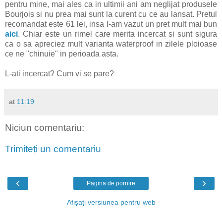
pentru mine, mai ales ca in ultimii ani am neglijat produsele
Bourjois si nu prea mai sunt la curent cu ce au lansat. Pretul
recomandat este 61 lei, insa l-am vazut un pret mult mai bun
aici
. Chiar este un rimel care merita incercat si sunt sigura
ca o sa apreciez mult varianta waterproof in zilele ploioase
ce ne "chinuie" in perioada asta.
L-ati incercat? Cum vi se pare?
at
11:19
Niciun comentariu:
Trimiteți un comentariu
‹
›
Pagina de pornire
Afișați versiunea pentru web