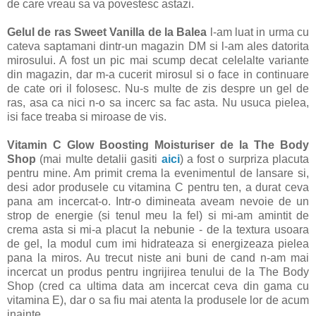
de care vreau sa va povestesc astazi.
Gelul de ras Sweet Vanilla de la Balea
l-am luat in urma cu
cateva saptamani dintr-un magazin DM si l-am ales datorita
mirosului. A fost un pic mai scump decat celelalte variante
din magazin, dar m-a cucerit mirosul si o face in continuare
de cate ori il folosesc. Nu-s multe de zis despre un gel de
ras, asa ca nici n-o sa incerc sa fac asta. Nu usuca pielea,
isi face treaba si miroase de vis.
Vitamin C Glow Boosting Moisturiser de la The Body
Shop
(mai multe detalii gasiti
aici
) a fost o surpriza placuta
pentru mine. Am primit crema la evenimentul de lansare si,
desi ador produsele cu vitamina C pentru ten, a durat ceva
pana am incercat-o. Intr-o dimineata aveam nevoie de un
strop de energie (si tenul meu la fel) si mi-am amintit de
crema asta si mi-a placut la nebunie - de la textura usoara
de gel, la modul cum imi hidrateaza si energizeaza pielea
pana la miros. Au trecut niste ani buni de cand n-am mai
incercat un produs pentru ingrijirea tenului de la The Body
Shop (cred ca ultima data am incercat ceva din gama cu
vitamina E), dar o sa fiu mai atenta la produsele lor de acum
inainte.