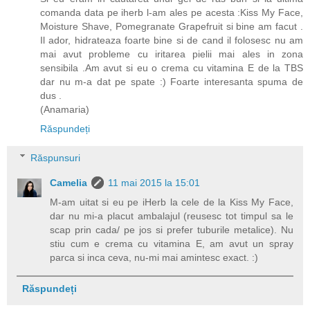
comanda data pe iherb l-am ales pe acesta :Kiss My Face,
Moisture Shave, Pomegranate Grapefruit si bine am facut .
Il ador, hidrateaza foarte bine si de cand il folosesc nu am
mai avut probleme cu iritarea pielii mai ales in zona
sensibila .Am avut si eu o crema cu vitamina E de la TBS
dar nu m-a dat pe spate :) Foarte interesanta spuma de
dus .
(Anamaria)
Răspundeți
Răspunsuri
Camelia
11 mai 2015 la 15:01
M-am uitat si eu pe iHerb la cele de la Kiss My Face,
dar nu mi-a placut ambalajul (reusesc tot timpul sa le
scap prin cada/ pe jos si prefer tuburile metalice). Nu
stiu cum e crema cu vitamina E, am avut un spray
parca si inca ceva, nu-mi mai amintesc exact. :)
Răspundeți