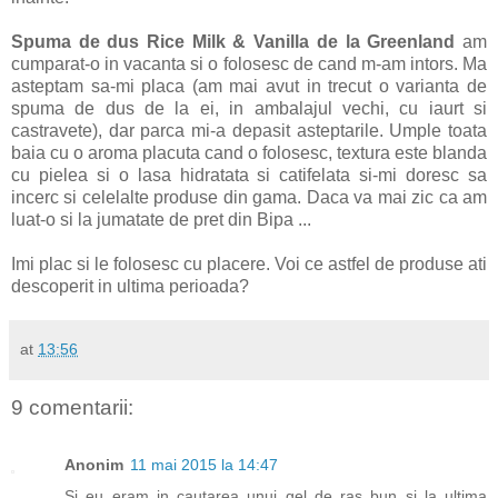
Spuma de dus Rice Milk & Vanilla de la Greenland
am
cumparat-o in vacanta si o folosesc de cand m-am intors. Ma
asteptam sa-mi placa (am mai avut in trecut o varianta de
spuma de dus de la ei, in ambalajul vechi, cu iaurt si
castravete), dar parca mi-a depasit asteptarile. Umple toata
baia cu o aroma placuta cand o folosesc, textura este blanda
cu pielea si o lasa hidratata si catifelata si-mi doresc sa
incerc si celelalte produse din gama. Daca va mai zic ca am
luat-o si la jumatate de pret din Bipa ...
Imi plac si le folosesc cu placere. Voi ce astfel de produse ati
descoperit in ultima perioada?
at
13:56
9 comentarii:
Anonim
11 mai 2015 la 14:47
Si eu eram in cautarea unui gel de ras bun si la ultima