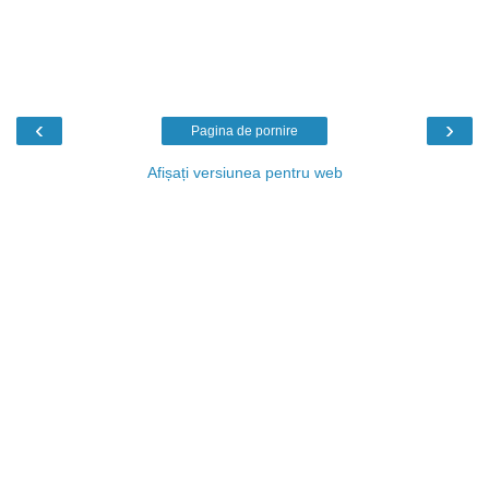
‹
›
Pagina de pornire
Afișați versiunea pentru web