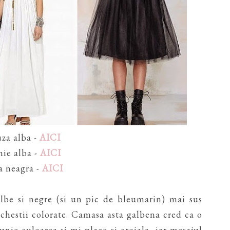
za alba -
AICI
hie alba -
AICI
a neagra -
AICI
lbe si negre (si un pic de bleumarin) mai sus
chestii colorate. Camasa asta galbena cred ca o
nie culoarea si-mi place si croiala, iar mesajul