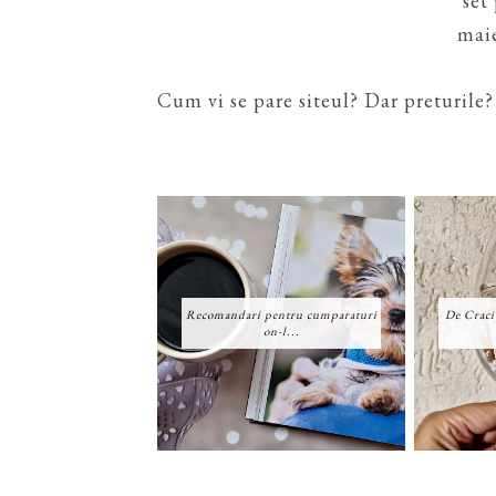
set
mai
Cum vi se pare siteul? Dar preturile?
Recomandari pentru cumparaturi
De Craci
on-l...