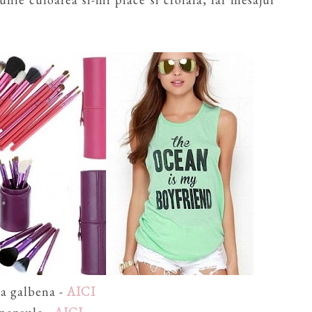
a galbena -
AICI