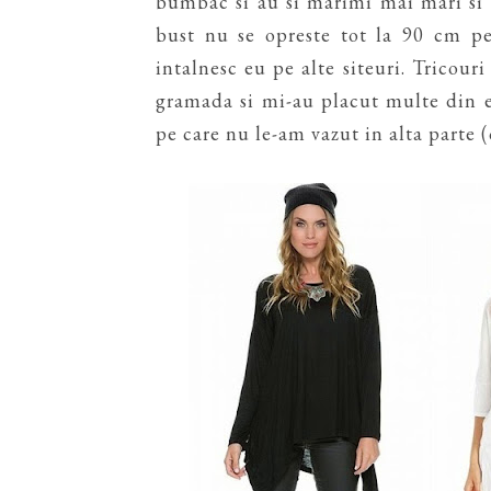
bumbac si au si marimi mai mari si
bust nu se opreste tot la 90 cm pe
intalnesc eu pe alte siteuri. Tricou
gramada si mi-au placut multe din el
pe care nu le-am vazut in alta parte 