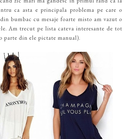
 cand zic mari ma gandesc in primul rand ca la
ntru ca asta e principala problema pe care o
ri din bumbac cu mesaje foarte misto am vazut o
e. Am trecut pe lista cateva interesante de tot
(o parte din ele pictate manual).