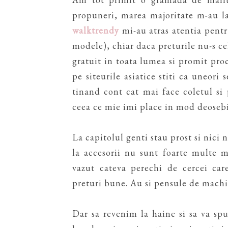
propuneri, marea majoritate m-au la
walktrendy
mi-au atras atentia pent
modele), chiar daca preturile nu-s c
gratuit in toata lumea si promit pro
pe siteurile asiatice stiti ca uneori
tinand cont cat mai face coletul s
ceea ce mie imi place in mod deosebi
La capitolul genti stau prost si nici
la accesorii nu sunt foarte multe 
vazut cateva perechi de cercei care
preturi bune. Au si pensule de machiaj
Dar sa revenim la haine si sa va s