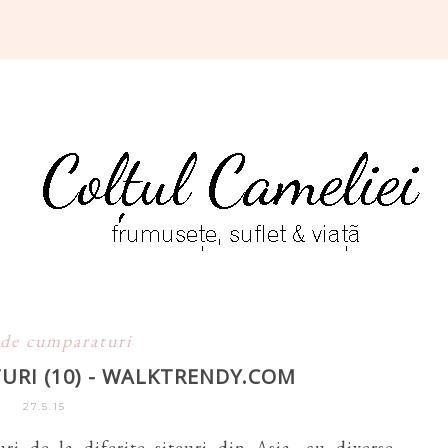
 de cumparaturi
URI (10) - WALKTRENDY.COM
27.5.15
 de la diferite siteuri din Asia, cu diverse