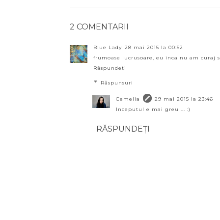
2 COMENTARII
Blue Lady
28 mai 2015 la 00:52
frumoase lucrusoare, eu inca nu am curaj s
Răspundeți
Răspunsuri
Camelia
29 mai 2015 la 23:46
Inceputul e mai greu ... :)
RĂSPUNDEȚI