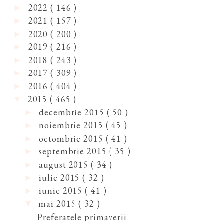
2022
( 146 )
►
2021
( 157 )
►
2020
( 200 )
►
2019
( 216 )
►
2018
( 243 )
►
2017
( 309 )
►
2016
( 404 )
►
2015
( 465 )
▼
decembrie 2015
( 50 )
►
noiembrie 2015
( 45 )
►
octombrie 2015
( 41 )
►
septembrie 2015
( 35 )
►
august 2015
( 34 )
►
iulie 2015
( 32 )
►
iunie 2015
( 41 )
►
mai 2015
( 32 )
▼
Preferatele primaverii