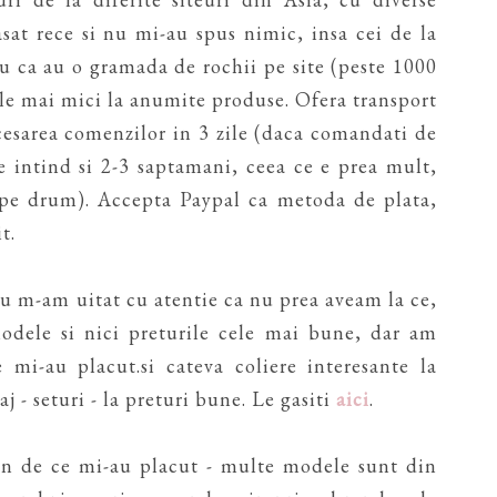
sat rece si nu mi-au spus nimic, insa cei de la
ru ca au o gramada de rochii pe site (peste 1000
ele mai mici la anumite produse. Ofera transport
cesarea comenzilor in 3 zile (daca comandati de
 se intind si 2-3 saptamani, ceea ce e prea mult,
i pe drum). Accepta Paypal ca metoda de plata,
t.
 nu m-am uitat cu atentie ca nu prea aveam la ce,
modele si nici preturile cele mai bune, dar am
 mi-au placut.si cateva coliere interesante la
 - seturi - la preturi bune. Le gasiti
aici
.
pun de ce mi-au placut - multe modele sunt din