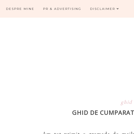
DESPRE MINE
PR & ADVERTISING
DISCLAIMER
ghid
GHID DE CUMPARAT
Am tot primit o gramada de mailuri