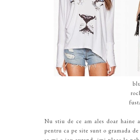
blu
roc
fust
Nu stiu de ce am ales doar haine a
pentru ca pe site sunt o gramada de 
sa mi-o iau curand, imi place la nebu