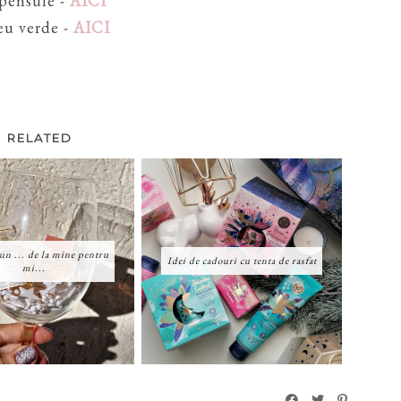
 pensule -
AICI
eu verde -
AICI
RELATED
un ... de la mine pentru
Idei de cadouri cu tenta de rasfat
mi...