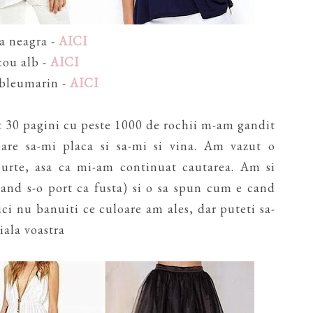
a neagra -
AICI
cou alb -
AICI
 bleumarin -
AICI
ut 30 pagini cu peste 1000 de rochii m-am gandit
are sa-mi placa si sa-mi si vina. Am vazut o
urte, asa ca mi-am continuat cautarea. Am si
and s-o port ca fusta) si o sa spun cum e cand
ci nu banuiti ce culoare am ales, dar puteti sa-
iala voastra