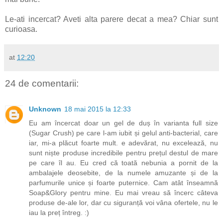
Le-ati incercat? Aveti alta parere decat a mea? Chiar sunt
curioasa.
at
12:20
24 de comentarii:
Unknown
18 mai 2015 la 12:33
Eu am încercat doar un gel de duș în varianta full size
(Sugar Crush) pe care l-am iubit și gelul anti-bacterial, care
iar, mi-a plăcut foarte mult. e adevărat, nu excelează, nu
sunt niște produse incredibile pentru prețul destul de mare
pe care îl au. Eu cred că toată nebunia a pornit de la
ambalajele deosebite, de la numele amuzante și de la
parfumurile unice și foarte puternice. Cam atât înseamnă
Soap&Glory pentru mine. Eu mai vreau să încerc câteva
produse de-ale lor, dar cu siguranță voi vâna ofertele, nu le
iau la preț întreg. :)