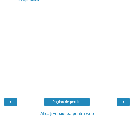
Răspundeți
‹
›
Pagina de pornire
Afișați versiunea pentru web