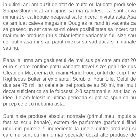
In ultimii ani am auzit de atat de multe ori laudate produsele
Soap&Glory incat am ajuns sa ma gandesc ca sunt ceva
minunat si ca trebuie neaparat sa le incerc in viata asta. Asa
ca am luat cateva magazine Douglas la rand in vacanta ca
sa gasesc un set care sa-mi ofere posibilitatea sa incerc cat
mai multe produse (nu-s chiar ieftine variantele full size sau
cel putin asa mi s-au parut mie) si sa vad daca-s minunate
sau nu.
Pana la urma am gasit setul de mai sus pe care am dat 20
euro si care contine patru variante travel size: gelul de dus
Clean on Me, crema de maini Hand Food, untul de corp The
Righteous Butter si exfoliantul Scrub of Your Life. Gelul de
dus are 75 ml, iar celelalte trei produse au 50 ml, mai mult
decat suficient ca sa le folosesti 2-3 saptamani si sa-ti faci o
idee. Le-am folosit in ultima perioada si pot sa spun ca nu
pricep ce e cu nebunia asta.
Sunt niste produse absolut normale (primul meu impuls a
fost sa scriu banale), extrem de parfumate (parfumul fiind
unul din primele 5 ingrediente la unele dintre produse) si
care nu sunt cu nimic mai speciale decat alte produse de