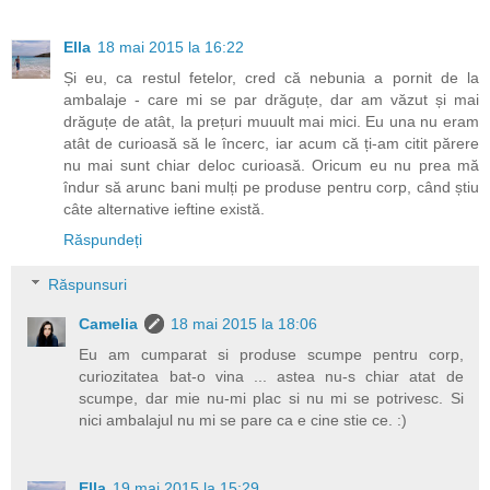
Ella
18 mai 2015 la 16:22
Și eu, ca restul fetelor, cred că nebunia a pornit de la
ambalaje - care mi se par drăguțe, dar am văzut și mai
drăguțe de atât, la prețuri muuult mai mici. Eu una nu eram
atât de curioasă să le încerc, iar acum că ți-am citit părere
nu mai sunt chiar deloc curioasă. Oricum eu nu prea mă
îndur să arunc bani mulți pe produse pentru corp, când știu
câte alternative ieftine există.
Răspundeți
Răspunsuri
Camelia
18 mai 2015 la 18:06
Eu am cumparat si produse scumpe pentru corp,
curiozitatea bat-o vina ... astea nu-s chiar atat de
scumpe, dar mie nu-mi plac si nu mi se potrivesc. Si
nici ambalajul nu mi se pare ca e cine stie ce. :)
Ella
19 mai 2015 la 15:29