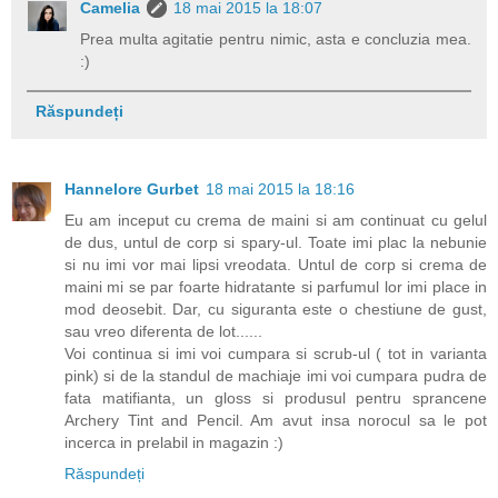
Camelia
18 mai 2015 la 18:07
Prea multa agitatie pentru nimic, asta e concluzia mea.
:)
Răspundeți
Hannelore Gurbet
18 mai 2015 la 18:16
Eu am inceput cu crema de maini si am continuat cu gelul
de dus, untul de corp si spary-ul. Toate imi plac la nebunie
si nu imi vor mai lipsi vreodata. Untul de corp si crema de
maini mi se par foarte hidratante si parfumul lor imi place in
mod deosebit. Dar, cu siguranta este o chestiune de gust,
sau vreo diferenta de lot......
Voi continua si imi voi cumpara si scrub-ul ( tot in varianta
pink) si de la standul de machiaje imi voi cumpara pudra de
fata matifianta, un gloss si produsul pentru sprancene
Archery Tint and Pencil. Am avut insa norocul sa le pot
incerca in prelabil in magazin :)
Răspundeți