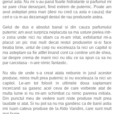
genul asta. Nu mi s-au parut foarte hidratante si parfumul mi
se pare chiar deranjant, fiind extrem de puternic. Poate am
avut asteptari prea mari (desi nu cred ca asta e cauza) dar
cert e ca m-au dezamagit destul de rau produsele astea.
Gelul de dus e absolut banal si din cauza parfumului
puternic am avut surpriza neplacuta sa ma usture pielea intr-
o zona unde nici nu stiam ca m-am iritat, exfoliantul mi-a
placut un pic mai mult decat restul produselor si-si face
treaba bine, untul de corp nu exceleaza la nici un capitol si
ma asteptam sa fie altfel tinand cont ca contine unt de shea,
iar despre crema de maini nici nu stiu ce sa spun ca sa nu
par carcotasa - n-are nimic fantastic.
Nu stiu de unde s-a creat atata nebunie in jurul acestor
produse, miros mult prea puternic si nu exceleaza la nici un
capitol. Le-am tot folosit in ultimele doua saptamani
incercand sa gasesc acel ceva de care vorbeste atat de
multa lume si nu mi-am schimbat cu nimic parerea initiala.
Din punctul meu de vedere sunt niste produse mult prea
laudate si atat. Si nu pot sa nu ma gandesc ca de banii astia
imi luam cateva produse de la Aldo Vandini, care sunt mult
mai bune.