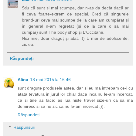
Știu că sunt și mai scumpe, dar n-aș da decât dacă ar
fi ceva foarte-extrem de special. Cred că singurele
brand-uri ceva mai scumpe de la care am cumpărat și
în general n-am regretat (și de la care o să mai
cumpăr) sunt The body shop și L'Occitane.
Nici mie, doar drăguț și atât. :)) E mai de adolscente,
zic eu.
Răspundeți
Alina
18 mai 2015 la 16:46
sunt dragute produsele astea, dar si eu ma intrebam ce-i cu
atata tevatura in jurul lor chiar daca inca nu le-am incercat.
ca si tine as face: as lua niste travel size-uri ca sa ma
dumiresc si sa nu zic ca nu le-am incercat :)).
Răspundeți
Răspunsuri