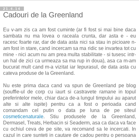
21.4.14
Cadouri de la Greenland
Eu v-am zis ca am fost cuminte (ar fi fost si mai bine daca
sambata nu ma lovea o raceala crunta, dar asta e - eu
racesc foarte rar, dar de data asta nici sa stau in picioare n-
am fost in stare, cand incercam sa ma ridic se invartea tot cu
mine - nici acum nu am prea multa stabilitate - si tusesc intr-
un hal de zici ca urmeaza sa ma rup in doua), asa ca m-am
bucurat mult cand m-a vizitat iar Iepurasul, de data asta cu
cateva produse de la Greenland.
Nu este prima daca cand va spun de Greenland pe blog
(souffle-ul de corp cu iaurt si castravete ramane in topul
preferintelor mele, chiar daca de-a lungul timpului au aparut
alte si alte ispite) pentru ca a fost o perioada cand
comandam cel putin o data pe luna de pe siteul
cosmeticenaturale
. Stiu produsele de la Greenland,
Dermasel, Treats, Herbacin si Seaderm, asa ca daca va face
cu ochiul ceva de pe site, va recomand sa le incercati. In
cazul in care sunteti in cautare de cadou pentru o persoana