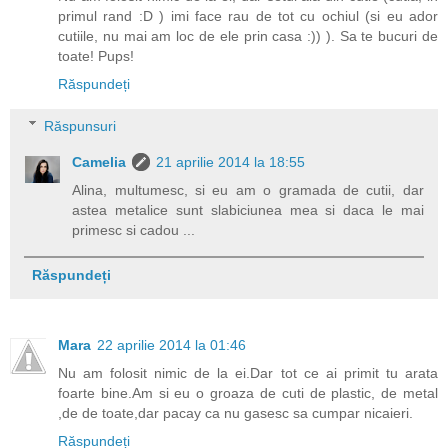
primul rand :D ) imi face rau de tot cu ochiul (si eu ador
cutiile, nu mai am loc de ele prin casa :)) ). Sa te bucuri de
toate! Pups!
Răspundeți
Răspunsuri
Camelia
21 aprilie 2014 la 18:55
Alina, multumesc, si eu am o gramada de cutii, dar
astea metalice sunt slabiciunea mea si daca le mai
primesc si cadou ...
Răspundeți
Mara
22 aprilie 2014 la 01:46
Nu am folosit nimic de la ei.Dar tot ce ai primit tu arata
foarte bine.Am si eu o groaza de cuti de plastic, de metal
,de de toate,dar pacay ca nu gasesc sa cumpar nicaieri.
Răspundeți