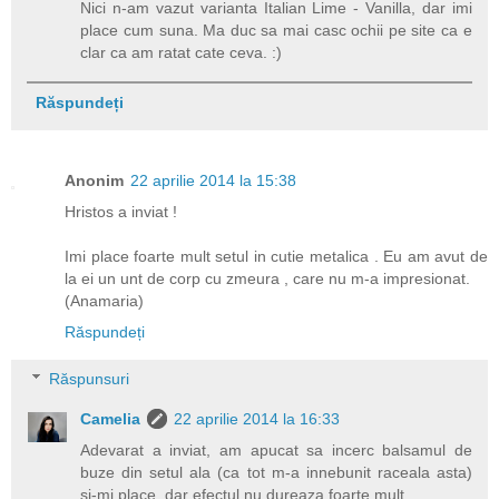
Nici n-am vazut varianta Italian Lime - Vanilla, dar imi
place cum suna. Ma duc sa mai casc ochii pe site ca e
clar ca am ratat cate ceva. :)
Răspundeți
Anonim
22 aprilie 2014 la 15:38
Hristos a inviat !
Imi place foarte mult setul in cutie metalica . Eu am avut de
la ei un unt de corp cu zmeura , care nu m-a impresionat.
(Anamaria)
Răspundeți
Răspunsuri
Camelia
22 aprilie 2014 la 16:33
Adevarat a inviat, am apucat sa incerc balsamul de
buze din setul ala (ca tot m-a innebunit raceala asta)
si-mi place, dar efectul nu dureaza foarte mult.