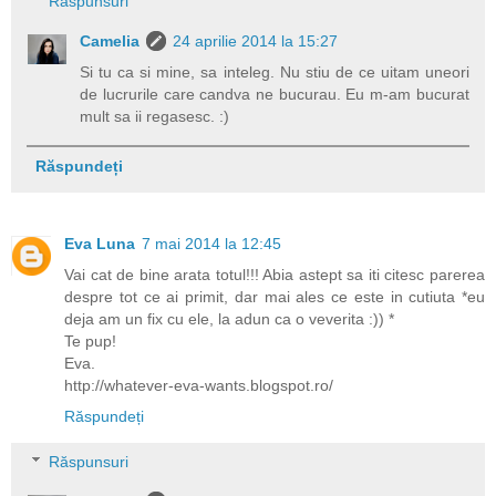
Răspunsuri
Camelia
24 aprilie 2014 la 15:27
Si tu ca si mine, sa inteleg. Nu stiu de ce uitam uneori
de lucrurile care candva ne bucurau. Eu m-am bucurat
mult sa ii regasesc. :)
Răspundeți
Eva Luna
7 mai 2014 la 12:45
Vai cat de bine arata totul!!! Abia astept sa iti citesc parerea
despre tot ce ai primit, dar mai ales ce este in cutiuta *eu
deja am un fix cu ele, la adun ca o veverita :)) *
Te pup!
Eva.
http://whatever-eva-wants.blogspot.ro/
Răspundeți
Răspunsuri