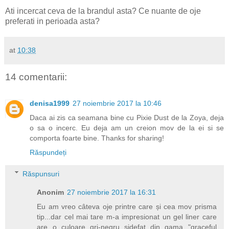
Ati incercat ceva de la brandul asta? Ce nuante de oje
preferati in perioada asta?
at
10:38
14 comentarii:
denisa1999
27 noiembrie 2017 la 10:46
Daca ai zis ca seamana bine cu Pixie Dust de la Zoya, deja
o sa o incerc. Eu deja am un creion mov de la ei si se
comporta foarte bine. Thanks for sharing!
Răspundeți
Răspunsuri
Anonim
27 noiembrie 2017 la 16:31
Eu am vreo câteva oje printre care și cea mov prisma
tip...dar cel mai tare m-a impresionat un gel liner care
are o culoare gri-negru sidefat din gama "graceful