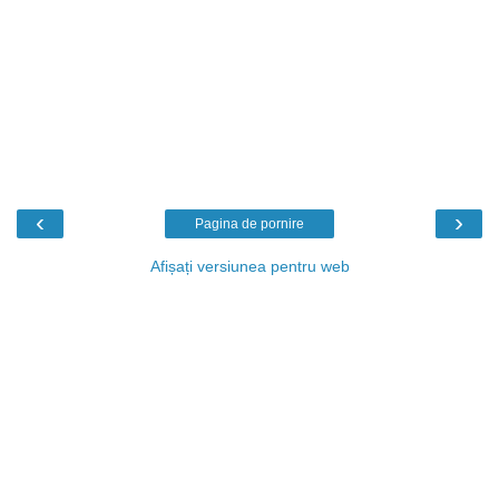
‹
›
Pagina de pornire
Afișați versiunea pentru web