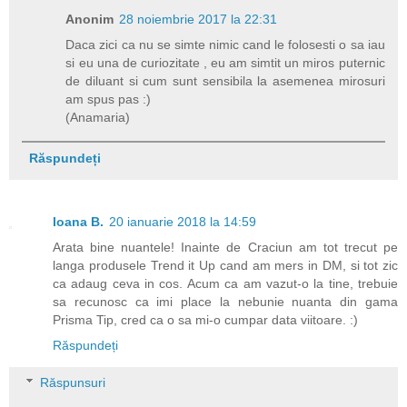
Anonim
28 noiembrie 2017 la 22:31
Daca zici ca nu se simte nimic cand le folosesti o sa iau
si eu una de curiozitate , eu am simtit un miros puternic
de diluant si cum sunt sensibila la asemenea mirosuri
am spus pas :)
(Anamaria)
Răspundeți
Ioana B.
20 ianuarie 2018 la 14:59
Arata bine nuantele! Inainte de Craciun am tot trecut pe
langa produsele Trend it Up cand am mers in DM, si tot zic
ca adaug ceva in cos. Acum ca am vazut-o la tine, trebuie
sa recunosc ca imi place la nebunie nuanta din gama
Prisma Tip, cred ca o sa mi-o cumpar data viitoare. :)
Răspundeți
Răspunsuri