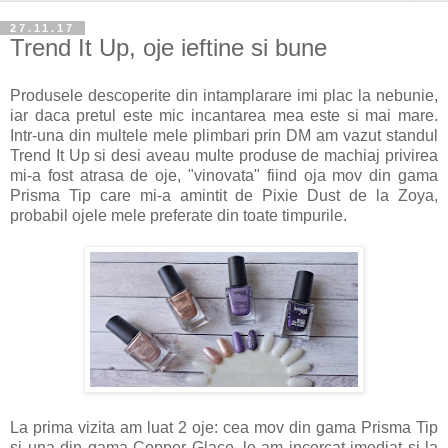
27.11.17
Trend It Up, oje ieftine si bune
Produsele descoperite din intamplarare imi plac la nebunie,
iar daca pretul este mic incantarea mea este si mai mare.
Intr-una din multele mele plimbari prin DM am vazut standul
Trend It Up si desi aveau multe produse de machiaj privirea
mi-a fost atrasa de oje, "vinovata" fiind oja mov din gama
Prisma Tip care mi-a amintit de Pixie Dust de la Zoya,
probabil ojele mele preferate din toate timpurile.
La prima vizita am luat 2 oje: cea mov din gama Prisma Tip
si una din gama Copper Glace, le-am incercat imediat si la