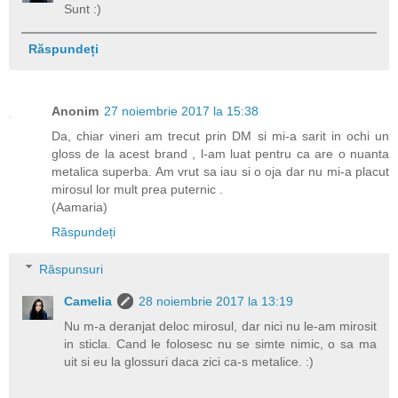
Sunt :)
Răspundeți
Anonim
27 noiembrie 2017 la 15:38
Da, chiar vineri am trecut prin DM si mi-a sarit in ochi un
gloss de la acest brand , l-am luat pentru ca are o nuanta
metalica superba. Am vrut sa iau si o oja dar nu mi-a placut
mirosul lor mult prea puternic .
(Aamaria)
Răspundeți
Răspunsuri
Camelia
28 noiembrie 2017 la 13:19
Nu m-a deranjat deloc mirosul, dar nici nu le-am mirosit
in sticla. Cand le folosesc nu se simte nimic, o sa ma
uit si eu la glossuri daca zici ca-s metalice. :)