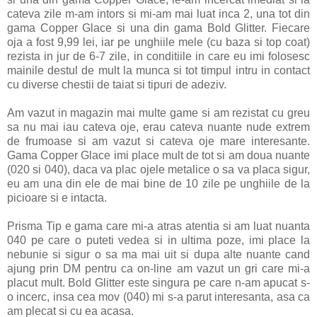
cateva zile m-am intors si mi-am mai luat inca 2, una tot din
gama Copper Glace si una din gama Bold Glitter. Fiecare
oja a fost 9,99 lei, iar pe unghiile mele (cu baza si top coat)
rezista in jur de 6-7 zile, in conditiile in care eu imi folosesc
mainile destul de mult la munca si tot timpul intru in contact
cu diverse chestii de taiat si tipuri de adeziv.
Am vazut in magazin mai multe game si am rezistat cu greu
sa nu mai iau cateva oje, erau cateva nuante nude extrem
de frumoase si am vazut si cateva oje mare interesante.
Gama Copper Glace imi place mult de tot si am doua nuante
(020 si 040), daca va plac ojele metalice o sa va placa sigur,
eu am una din ele de mai bine de 10 zile pe unghiile de la
picioare si e intacta.
Prisma Tip e gama care mi-a atras atentia si am luat nuanta
040 pe care o puteti vedea si in ultima poze, imi place la
nebunie si sigur o sa ma mai uit si dupa alte nuante cand
ajung prin DM pentru ca on-line am vazut un gri care mi-a
placut mult. Bold Glitter este singura pe care n-am apucat s-
o incerc, insa cea mov (040) mi s-a parut interesanta, asa ca
am plecat si cu ea acasa.