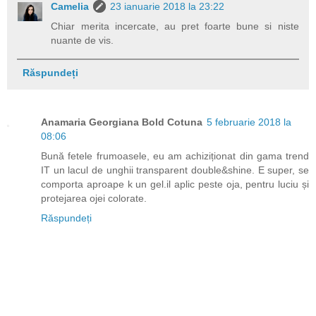
Camelia
23 ianuarie 2018 la 23:22
Chiar merita incercate, au pret foarte bune si niste
nuante de vis.
Răspundeți
Anamaria Georgiana Bold Cotuna
5 februarie 2018 la
08:06
Bună fetele frumoasele, eu am achiziționat din gama trend
IT un lacul de unghii transparent double&shine. E super, se
comporta aproape k un gel.il aplic peste oja, pentru luciu și
protejarea ojei colorate.
Răspundeți