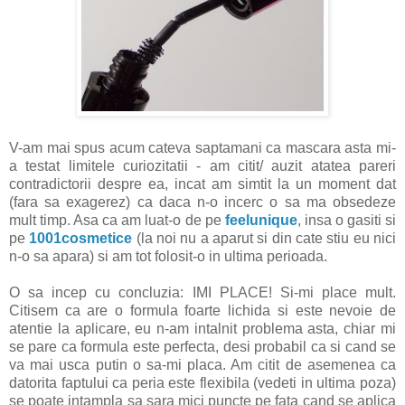
V-am mai spus acum cateva saptamani ca mascara asta mi-
a testat limitele curiozitatii - am citit/ auzit atatea pareri
contradictorii despre ea, incat am simtit la un moment dat
(fara sa exagerez) ca daca n-o incerc o sa ma obsedeze
mult timp. Asa ca am luat-o de pe
feelunique
, insa o gasiti si
pe
1001cosmetice
(la noi nu a aparut si din cate stiu eu nici
n-o sa apara) si am tot folosit-o in ultima perioada.
O sa incep cu concluzia: IMI PLACE! Si-mi place mult.
Citisem ca are o formula foarte lichida si este nevoie de
atentie la aplicare, eu n-am intalnit problema asta, chiar mi
se pare ca formula este perfecta, desi probabil ca si cand se
va mai usca putin o sa-mi placa. Am citit de asemenea ca
datorita faptului ca peria este flexibila (vedeti in ultima poza)
se poate intampla sa sara mici puncte pe fata cand se aplica