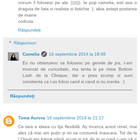
oricum il folosesc pe ala :)))))). te pup camelia, esti asa o
draguta de fata si realista si fistichie :). abia astept postarea
de maine.
codruta.
Răspundeți
Răspunsuri
Camelia
16 septembrie 2014 la 18:08
Eu nu obisnuiesc sa folosesc pe genele de jos, l-am
incercat de curiozitate, ma tenta si pe mine Bottom
Lash de la Clinique, dar e prea scump si sunt
constienta ca l-as folosi cand si cand si nu merita. :)
Răspundeți
Toma Aurora
16 septembrie 2014 la 21:17
Ce tare e ideea cu tija flexibilă. Aș încerca acest rimel, mai
ales că mai am puțin și mi se consumă mascara. Tot de la
LOreal am folosit până acum și tot de la ei cred c-am să o