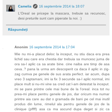
Camelia
16 septembrie 2014 la 18:07
L'Oreal se pricepe la mascara, trebuie sa recunosc,
desi preturile sunt cam piperate la noi. :)
Răspundeți
Anonim
16 septembrie 2014 la 17:04
Mie nu mi-a placut deloc la inceput, nu stiu daca era prea
lichid sau care era chestia dar trebuia sa muncesc juma de
ora sa-l aplic ca sa arate bine. cine naiba are timp de asa
ceva..? pana la urma am descoperit ca daca il aplic in zig-
zag cumva pe genele de sus arata perfect. iar acum, dupa
vreo 3 saptamani, imi ia fix 3 secunde sa-l aplic normal, imi
place mult si nu-mi vine sa cred cat l-am detestat la inceput.
mi se pare printre cele mai bune de la l'oreal. inca tot nu
prea-mi place pentru genele de jos, dar oricum ma numar
printre aia care au dat o gramada de bani pe cel mai inutil
produs din lume, rimelul ala pentru genele de jos de la
clinique (pffff) asa ca ma ascund dupa deget si zic ca