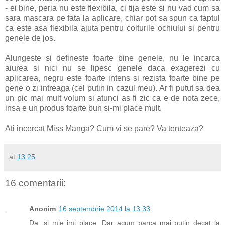
- ei bine, peria nu este flexibila, ci tija este si nu vad cum sa
sara mascara pe fata la aplicare, chiar pot sa spun ca faptul
ca este asa flexibila ajuta pentru colturile ochiului si pentru
genele de jos.
Alungeste si defineste foarte bine genele, nu le incarca
aiurea si nici nu se lipesc genele daca exagerezi cu
aplicarea, negru este foarte intens si rezista foarte bine pe
gene o zi intreaga (cel putin in cazul meu). Ar fi putut sa dea
un pic mai mult volum si atunci as fi zic ca e de nota zece,
insa e un produs foarte bun si-mi place mult.
Ati incercat Miss Manga? Cum vi se pare? Va tenteaza?
at
13:25
16 comentarii:
Anonim
16 septembrie 2014 la 13:33
Da, si mie imi place. Dar acum parca mai putin decat la