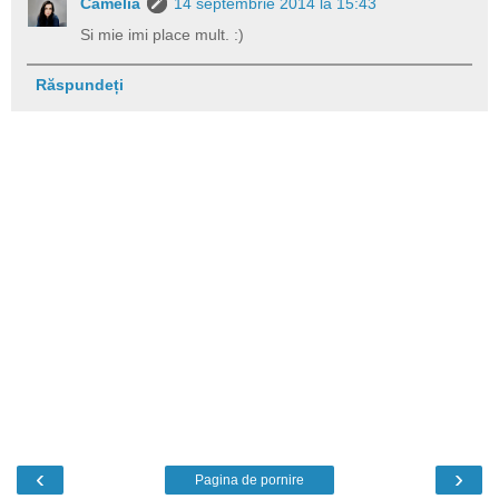
Camelia
14 septembrie 2014 la 15:43
Si mie imi place mult. :)
Răspundeți
‹
›
Pagina de pornire