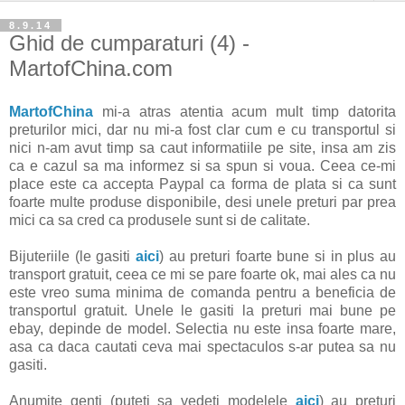
8.9.14
Ghid de cumparaturi (4) -
MartofChina.com
MartofChina
mi-a atras atentia acum mult timp datorita
preturilor mici, dar nu mi-a fost clar cum e cu transportul si
nici n-am avut timp sa caut informatiile pe site, insa am zis
ca e cazul sa ma informez si sa spun si voua. Ceea ce-mi
place este ca accepta Paypal ca forma de plata si ca sunt
foarte multe produse disponibile, desi unele preturi par prea
mici ca sa cred ca produsele sunt si de calitate.
Bijuteriile (le gasiti
aici
) au preturi foarte bune si in plus au
transport gratuit, ceea ce mi se pare foarte ok, mai ales ca nu
este vreo suma minima de comanda pentru a beneficia de
transportul gratuit. Unele le gasiti la preturi mai bune pe
ebay, depinde de model. Selectia nu este insa foarte mare,
asa ca daca cautati ceva mai spectaculos s-ar putea sa nu
gasiti.
Anumite genti (puteti sa vedeti modelele
aici
) au preturi