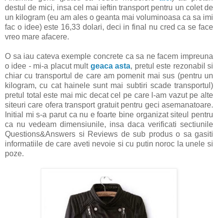
destul de mici, insa cel mai ieftin transport pentru un colet de
un kilogram (eu am ales o geanta mai voluminoasa ca sa imi
fac o idee) este 16,33 dolari, deci in final nu cred ca se face
vreo mare afacere.
O sa iau cateva exemple concrete ca sa ne facem impreuna
o idee - mi-a placut mult
geaca asta
, pretul este rezonabil si
chiar cu transportul de care am pomenit mai sus (pentru un
kilogram, cu cat hainele sunt mai subtiri scade transportul)
pretul total este mai mic decat cel pe care l-am vazut pe alte
siteuri care ofera transport gratuit pentru geci asemanatoare.
Initial mi s-a parut ca nu e foarte bine organizat siteul pentru
ca nu vedeam dimensiunile, insa daca verificati sectiunile
Questions&Answers si Reviews de sub produs o sa gasiti
informatiile de care aveti nevoie si cu putin noroc la unele si
poze.