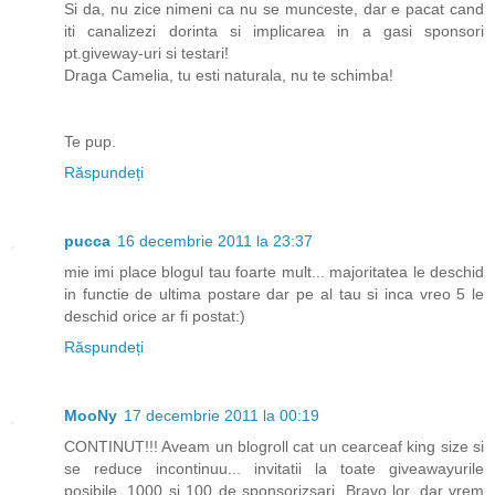
Si da, nu zice nimeni ca nu se munceste, dar e pacat cand
iti canalizezi dorinta si implicarea in a gasi sponsori
pt.giveway-uri si testari!
Draga Camelia, tu esti naturala, nu te schimba!
Te pup.
Răspundeți
pucca
16 decembrie 2011 la 23:37
mie imi place blogul tau foarte mult... majoritatea le deschid
in functie de ultima postare dar pe al tau si inca vreo 5 le
deschid orice ar fi postat:)
Răspundeți
MooNy
17 decembrie 2011 la 00:19
CONTINUT!!! Aveam un blogroll cat un cearceaf king size si
se reduce incontinuu... invitatii la toate giveawayurile
posibile, 1000 si 100 de sponsorizsari. Bravo lor, dar vrem