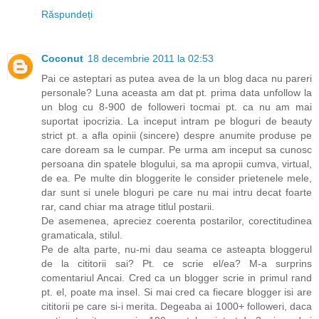
Răspundeți
Coconut
18 decembrie 2011 la 02:53
Pai ce asteptari as putea avea de la un blog daca nu pareri
personale? Luna aceasta am dat pt. prima data unfollow la
un blog cu 8-900 de followeri tocmai pt. ca nu am mai
suportat ipocrizia. La inceput intram pe bloguri de beauty
strict pt. a afla opinii (sincere) despre anumite produse pe
care doream sa le cumpar. Pe urma am inceput sa cunosc
persoana din spatele blogului, sa ma apropii cumva, virtual,
de ea. Pe multe din bloggerite le consider prietenele mele,
dar sunt si unele bloguri pe care nu mai intru decat foarte
rar, cand chiar ma atrage titlul postarii.
De asemenea, apreciez coerenta postarilor, corectitudinea
gramaticala, stilul.
Pe de alta parte, nu-mi dau seama ce asteapta bloggerul
de la cititorii sai? Pt. ce scrie el/ea? M-a surprins
comentariul Ancai. Cred ca un blogger scrie in primul rand
pt. el, poate ma insel. Si mai cred ca fiecare blogger isi are
cititorii pe care si-i merita. Degeaba ai 1000+ followeri, daca