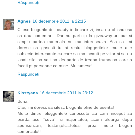
Răspundeți
Agnes
16 decembrie 2011 la 22:15
Citesc blogurile de beauty in fiecare zi, insa nu obisnuiesc
sa dau comentarii. Dar nu particip la giveaway-uri pur si
simplu partea materiala nu ma intereseaza. Asa ca imi
doresc sa gasesti tu si restul bloggeritelor multe alte
subiecte interesante cu care sa ma incanti pe viitor si sa nu
lasati sila sa va tina deoparte de treaba frumoasa care o
faceti pt persoane ca mine. Multumesc!
Răspundeți
Kisstyana
16 decembrie 2011 la 23:12
Buna,
Clar, imi doresc sa citesc blogurile pline de esenta!
Multe dintre bloggeritele cunoscute au cam inceput sa
piarda acel ¨ceva¨, si majoritatea, acum alearga dupa
sponsorizari, testari,etc...totusi, prea multe bloguri
comerciale!!