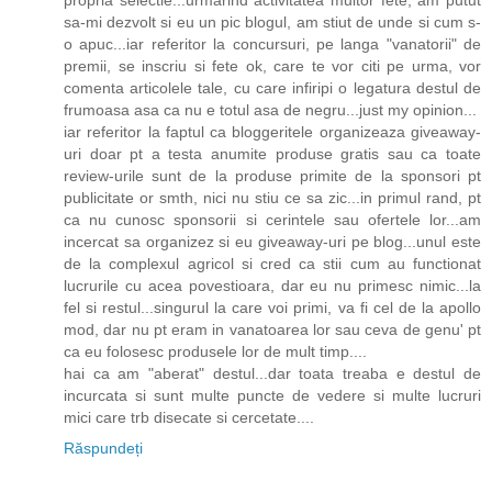
sa-mi dezvolt si eu un pic blogul, am stiut de unde si cum s-
o apuc...iar referitor la concursuri, pe langa "vanatorii" de
premii, se inscriu si fete ok, care te vor citi pe urma, vor
comenta articolele tale, cu care infiripi o legatura destul de
frumoasa asa ca nu e totul asa de negru...just my opinion...
iar referitor la faptul ca bloggeritele organizeaza giveaway-
uri doar pt a testa anumite produse gratis sau ca toate
review-urile sunt de la produse primite de la sponsori pt
publicitate or smth, nici nu stiu ce sa zic...in primul rand, pt
ca nu cunosc sponsorii si cerintele sau ofertele lor...am
incercat sa organizez si eu giveaway-uri pe blog...unul este
de la complexul agricol si cred ca stii cum au functionat
lucrurile cu acea povestioara, dar eu nu primesc nimic...la
fel si restul...singurul la care voi primi, va fi cel de la apollo
mod, dar nu pt eram in vanatoarea lor sau ceva de genu' pt
ca eu folosesc produsele lor de mult timp....
hai ca am "aberat" destul...dar toata treaba e destul de
incurcata si sunt multe puncte de vedere si multe lucruri
mici care trb disecate si cercetate....
Răspundeți