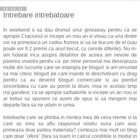
16.12.11
Intrebare intrebatoare
In weekend o sa dau drumul unui giveaway pentru ca se
apropie Craciunul si incepe un nou an si vreau ca una dintre
voi sa primeasca un cadou frumos si sa se bucure de el (sau
poate vor fi 2 premii ca anul trecut, cu cerinte diferite). Nu m-
am hotarat inca asupra detaliilor de aceea am nevoie de
parerea voastra pentru ca pe mine personal ma deranjeaza
multe din lucrurile care se intampla pe bloguri si am renuntat
sa mai citesc bloguri pe care inainte le deschideam cu drag
pentru ca au devenit bloguri comerciale si au pierdut
sinceritatea cu care au pornit la drum, insa in acelasi timp
ma gandesc ca se apropie sarbatorile si incepe un an nou si
ar trebui sa spunem ce avem de spus si sa mergem mai
departe fara sa ne uitam in urma.
Intrebarile care se plimba in mintea mea de ceva vreme si la
care as vrea sa aflu raspunsul vostru suna cam asa:
primeaza doar partea materiala? conteaza mai mult un blog
care doar
"ofera"
(fara sa luam in calcul conditiile si modul in