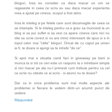
bloguri, insa eu consider ca daca macar un om se
regaseste in ceea ce scriu eu sau daca macar experienta
mea a ajutat pe cineva, scopul a fost atins.
Insa le inteleg si pe fetele care sunt dezamagite de ceea ce
se intampla. Si le inteleg pentru ca e greu sa muncesti la un
blog si sa pui suflet si sa vezi ca apare cineva care nici nu
stie sa scrie corect si nu are nimic interesant de spus si e in
topul celor mai "citite" bloguri. Oricat de cu capul pe umeri
ai fi, te doare si ajungi sa te intrebi "de ce".
Si apoi mai e situatia cand faci in giveaway pe bani si
munca ta si tot ce ceri este un raspuns la o intrebare simpla
si nici macar pe ala nu-l primesti cum trebuie pentru ca cel
ce scrie nu citeste ce ai scris - si atunci nu te doare?
Dar ca in orice problema sunt mai multe aspecte ale
problemei si fiecare le vedem dintr-un anumit punct de
vedere.
Răspundeți