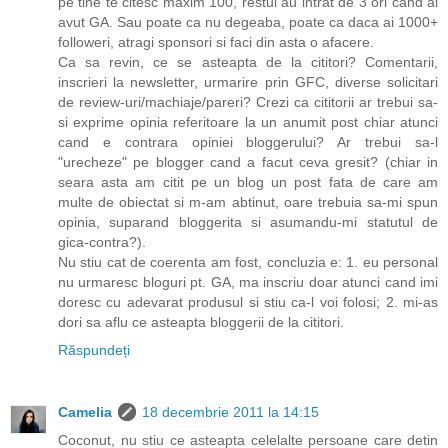
pe tine te citesc maxim 100, restul au intrat de 3 ori cand ai
avut GA. Sau poate ca nu degeaba, poate ca daca ai 1000+
followeri, atragi sponsori si faci din asta o afacere.
Ca sa revin, ce se asteapta de la cititori? Comentarii,
inscrieri la newsletter, urmarire prin GFC, diverse solicitari
de review-uri/machiaje/pareri? Crezi ca cititorii ar trebui sa-
si exprime opinia referitoare la un anumit post chiar atunci
cand e contrara opiniei bloggerului? Ar trebui sa-l
"urecheze" pe blogger cand a facut ceva gresit? (chiar in
seara asta am citit pe un blog un post fata de care am
multe de obiectat si m-am abtinut, oare trebuia sa-mi spun
opinia, suparand bloggerita si asumandu-mi statutul de
gica-contra?).
Nu stiu cat de coerenta am fost, concluzia e: 1. eu personal
nu urmaresc bloguri pt. GA, ma inscriu doar atunci cand imi
doresc cu adevarat produsul si stiu ca-l voi folosi; 2. mi-as
dori sa aflu ce asteapta bloggerii de la cititori.
Răspundeți
Camelia
18 decembrie 2011 la 14:15
Coconut, nu stiu ce asteapta celelalte persoane care detin