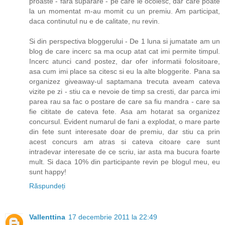
proaste - fara suparare - pe care le ocolesc, dar care poate
la un momentat m-au momit cu un premiu. Am participat,
daca continutul nu e de calitate, nu revin.
Si din perspectiva bloggerului - De 1 luna si jumatate am un
blog de care incerc sa ma ocup atat cat imi permite timpul.
Incerc atunci cand postez, dar ofer informatii folositoare,
asa cum imi place sa citesc si eu la alte bloggerite. Pana sa
organizez giveaway-ul saptamana trecuta aveam cateva
vizite pe zi - stiu ca e nevoie de timp sa cresti, dar parca imi
parea rau sa fac o postare de care sa fiu mandra - care sa
fie cititate de cateva fete. Asa am hotarat sa organizez
concursul. Evident numarul de fani a explodat, o mare parte
din fete sunt interesate doar de premiu, dar stiu ca prin
acest concurs am atras si cateva citoare care sunt
intradevar interesate de ce scriu, iar asta ma bucura foarte
mult. Si daca 10% din participante revin pe blogul meu, eu
sunt happy!
Răspundeți
Vallenttina
17 decembrie 2011 la 22:49