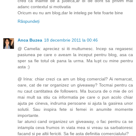
cred ca inainte de a judeca,ar di de dorit sa privim mai
adanc contextul si motivatia
Oricum eu nu am blog,dar le inteleg pe fete foarte bine
Răspundeți
Anca Buzea
18 decembrie 2011 la 00:46
@ Camelia: apreciez si iti multumesc. Incep sa regasesc
pasiunea pe care o aveam la inceput pentru blog, asa ca
sper sa fie totul ok pana la urma. Ma lupt cu mine pentru
asta :)
@ Irina: chiar crezi ca am un blog comercial? Ai remarcat,
oare, cat de rar organizez un giveaway? Tocmai pentru ca
nu caut cantitatea de followers. Ma bucura de o mie de ori
mai mult sa stiu ca informatia pe care o pun acolo chiar
ajuta pe cineva, indruma persoane si ajuta la gasirea unor
solutii. Sau inspira fete si femei in anumite momente
importante.
Iar atunci cand organizez un giveaway, o fac pentru ca se
intampla ceva frumos in viata mea si vreau sa sarbatoresc
facand si pe altii fericiti. Sa fie asta definitia comercialului?