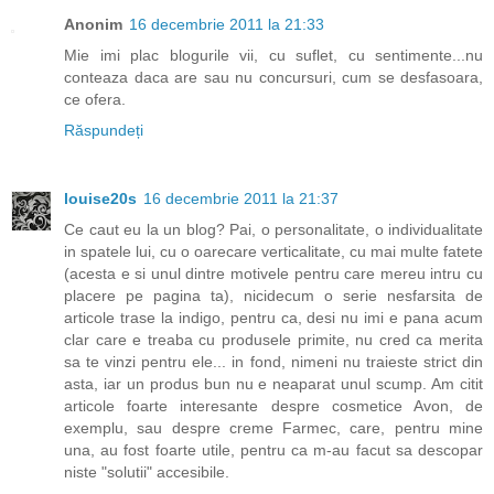
Anonim
16 decembrie 2011 la 21:33
Mie imi plac blogurile vii, cu suflet, cu sentimente...nu
conteaza daca are sau nu concursuri, cum se desfasoara,
ce ofera.
Răspundeți
louise20s
16 decembrie 2011 la 21:37
Ce caut eu la un blog? Pai, o personalitate, o individualitate
in spatele lui, cu o oarecare verticalitate, cu mai multe fatete
(acesta e si unul dintre motivele pentru care mereu intru cu
placere pe pagina ta), nicidecum o serie nesfarsita de
articole trase la indigo, pentru ca, desi nu imi e pana acum
clar care e treaba cu produsele primite, nu cred ca merita
sa te vinzi pentru ele... in fond, nimeni nu traieste strict din
asta, iar un produs bun nu e neaparat unul scump. Am citit
articole foarte interesante despre cosmetice Avon, de
exemplu, sau despre creme Farmec, care, pentru mine
una, au fost foarte utile, pentru ca m-au facut sa descopar
niste "solutii" accesibile.