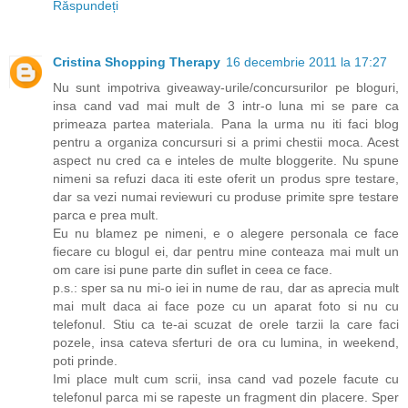
Răspundeți
Cristina Shopping Therapy
16 decembrie 2011 la 17:27
Nu sunt impotriva giveaway-urile/concursurilor pe bloguri,
insa cand vad mai mult de 3 intr-o luna mi se pare ca
primeaza partea materiala. Pana la urma nu iti faci blog
pentru a organiza concursuri si a primi chestii moca. Acest
aspect nu cred ca e inteles de multe bloggerite. Nu spune
nimeni sa refuzi daca iti este oferit un produs spre testare,
dar sa vezi numai reviewuri cu produse primite spre testare
parca e prea mult.
Eu nu blamez pe nimeni, e o alegere personala ce face
fiecare cu blogul ei, dar pentru mine conteaza mai mult un
om care isi pune parte din suflet in ceea ce face.
p.s.: sper sa nu mi-o iei in nume de rau, dar as aprecia mult
mai mult daca ai face poze cu un aparat foto si nu cu
telefonul. Stiu ca te-ai scuzat de orele tarzii la care faci
pozele, insa cateva sferturi de ora cu lumina, in weekend,
poti prinde.
Imi place mult cum scrii, insa cand vad pozele facute cu
telefonul parca mi se rapeste un fragment din placere. Sper