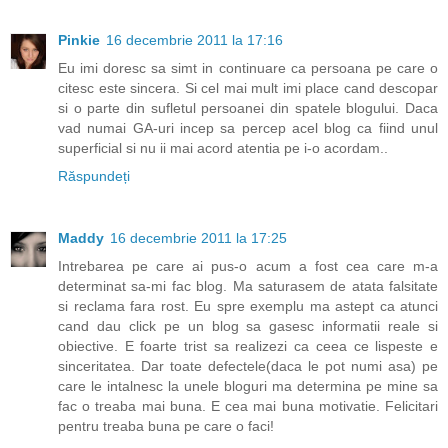
Pinkie
16 decembrie 2011 la 17:16
Eu imi doresc sa simt in continuare ca persoana pe care o
citesc este sincera. Si cel mai mult imi place cand descopar
si o parte din sufletul persoanei din spatele blogului. Daca
vad numai GA-uri incep sa percep acel blog ca fiind unul
superficial si nu ii mai acord atentia pe i-o acordam..
Răspundeți
Maddy
16 decembrie 2011 la 17:25
Intrebarea pe care ai pus-o acum a fost cea care m-a
determinat sa-mi fac blog. Ma saturasem de atata falsitate
si reclama fara rost. Eu spre exemplu ma astept ca atunci
cand dau click pe un blog sa gasesc informatii reale si
obiective. E foarte trist sa realizezi ca ceea ce lispeste e
sinceritatea. Dar toate defectele(daca le pot numi asa) pe
care le intalnesc la unele bloguri ma determina pe mine sa
fac o treaba mai buna. E cea mai buna motivatie. Felicitari
pentru treaba buna pe care o faci!