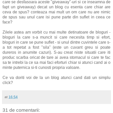
care se desfasoara aceste "giveaway"-uri si ce inseamna de
fapt un giveaway) decat un blog cu esenta care chiar are
ceva de spus? conteaza mai mult un om care nu are nimic
de spus sau unul care isi pune parte din suflet in ceea ce
face?
Zilele astea am vorbit cu mai multe detinatoare de bloguri -
bloguri la care s-a muncit si care necesita timp si efort,
bloguri in care se pune suflet - si unul dintre cuvintele care s-
a tot repetat a fost "sila" (este un cuvant greu si poate
dureros in anumite cazuri). S-au creat niste situatii care iti
produc scarba oricat de tare ai avea stomacul si care te fac
sa te intrebi la ce sa mai faci eforturi chiar si atunci cand ai o
minte puternica si-ti cunosti propria valoare.
Ce va doriti voi de la un blog atunci cand dati un simplu
click?
at
16:54
31 de comentarii: