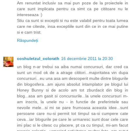
Am renuntat inclusiv sa mai pun poze de la proiectele in
care sunt implicata pentru ca simt ca pe cititoare nu le
intereseaza :)
Stiu ca sunt si exceptii si nu este valabil pentru toata lumea
care ne citeste, insa exceptiile sunt din ce in ce mai putine
si e cam trist.
Răspundeți
coshuletzul_colorath
16 decembrie 2011 la 20:30
un blog n-ar trebui sa aiba numai concursuri, dar cred ca
sunt un mod ok de a atrage cititori...majoritatea vin dupa
concursuri...eu una asa am descoperit multe dintre blogurile
din blogosfera...am ajuns absolut intamplator pe blogul lui
Honey Bunny si de acolo am tot zburdacit din blog in
blog...asa am gasit si concursurile...la unele concursuri m-
am inscris, la unele nu - in functie de preferintele sau
nevoile mele...si mi se pare frumoasa aceasta idee...sunt
persoane care nu-si permit tot timpul sa-si cumpere cate
ceva...iar blogurile pe care le urmaresc sunt doar cele care
imi plac si le citesc cu placere, pt ca cu timpul, mi-am facut
propria selectie...urmarind activitatea multor fete, am putut