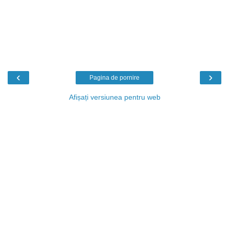
‹
›
Pagina de pornire
Afișați versiunea pentru web