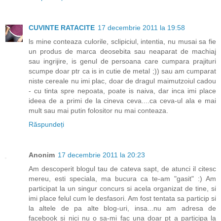
CUVINTE RATACITE
17 decembrie 2011 la 19:58
ls mine conteaza culorile, sclipiciul, intentia, nu musai sa fie
un produs de marca deosebita sau neaparat de machiaj
sau ingrijire, is genul de persoana care cumpara prajituri
scumpe doar ptr ca is in cutie de metal ;)) sau am cumparat
niste cereale nu imi plac, doar de dragul maimutzoiul cadou
- cu tinta spre nepoata, poate is naiva, dar inca imi place
ideea de a primi de la cineva ceva....ca ceva-ul ala e mai
mult sau mai putin folositor nu mai conteaza.
Răspundeți
Anonim
17 decembrie 2011 la 20:23
Am descoperit blogul tau de cateva sapt, de atunci il citesc
mereu, esti speciala, ma bucura ca te-am "gasit" :) Am
participat la un singur concurs si acela organizat de tine, si
imi place felul cum le desfasori. Am fost tentata sa particip si
la altele de pa alte blog-uri, insa...nu am adresa de
facebook si nici nu o sa-mi fac una doar pt a participa la