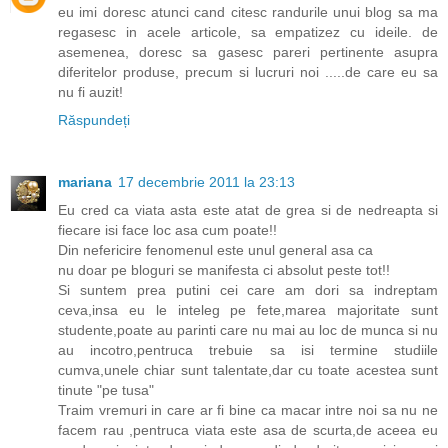
eu imi doresc atunci cand citesc randurile unui blog sa ma
regasesc in acele articole, sa empatizez cu ideile. de
asemenea, doresc sa gasesc pareri pertinente asupra
diferitelor produse, precum si lucruri noi .....de care eu sa
nu fi auzit!
Răspundeți
mariana
17 decembrie 2011 la 23:13
Eu cred ca viata asta este atat de grea si de nedreapta si
fiecare isi face loc asa cum poate!!
Din nefericire fenomenul este unul general asa ca
nu doar pe bloguri se manifesta ci absolut peste tot!!
Si suntem prea putini cei care am dori sa indreptam
ceva,insa eu le inteleg pe fete,marea majoritate sunt
studente,poate au parinti care nu mai au loc de munca si nu
au incotro,pentruca trebuie sa isi termine studiile
cumva,unele chiar sunt talentate,dar cu toate acestea sunt
tinute "pe tusa"
Traim vremuri in care ar fi bine ca macar intre noi sa nu ne
facem rau ,pentruca viata este asa de scurta,de aceea eu