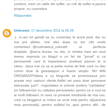
continut, vrem un rable din suflet, un colt de suflet si parere
proprie, nu cosmetice.
Răspundeți
Unknown
17 decembrie 2011 la 00:26
:)...m-am tot gandit sa nu comentez la acest post, dar nu
ma pot abtine, mai ales dupa ce am citit unele
comentarii...@coshuletzul_colorath ai perfecta
dreptate...@anca buzea: nu stiu, in mintea mea am avut
mereu impresia ca blogul e un fel de "jurnal" si ca
persoanele care iti impartasesc aceleasi pasiuni te si
citesc...daca vrei ca sa ai parte numai de fete care nu dau
comm doar la giveawayuri e foarte simplu: NU MAI
ORGANIZA!!!ideea e ca blogurile se promoveaza prin
aceste mici cadouri oferite.Astfel vei avea doar persoane
interesate..just?...majoritatea in schimb prefera "cantitatea"
(nr followers)si nu calitatea persoanelor..pentru ca e cool sa
ai multi falloweri..In ceea ce priveste intrebarile de mai sus,
cred ca bloggerul ar trebui sa scrie intai pentru el(parerea
mea personala)...pentru sufletul lui...apoi pentru altii....de