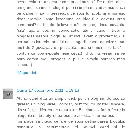
aceea chiar m-a socat comm ancai buzea:" De multe ori m-
am gandit sa inchid blogul, pur si simplu nu vad sensul daca
pe oameni nu-i intereseaza ce spui tu acolo si urmaresc
doar premiile."-asta inseamna ca blogul a devenit prea
comercial?ce fel de followeri ai?...in fine, daca cuvantul
"sila" apare des in conversatie atunci cand intrebi o
bloggerita despre blogul ei...atunci...avem o problema:))..si
normal ca intervin tot felul de "magarii" cand organizezi mai
mult de 2 giveaway-uri pe saptamana si omuletii isi fac "n"
conturi ca poate-poate iese ceva:)....PS: nu vreau sa va
para comm meu arogant...e pur si simplu parerea mea
sincera:)..
Răspundeți
Oana
17 decembrie 2011 la 19:13
Atunci cand dau un simplu click pe un blog imi doresc sa
gasesc un blog vesel, colorat, primitor, cu postari sincere,
din suflet, indiferent de natura lor. Bineinteles, fac referire la
blogurile de beauty, deoarece pe acestea le urmaresc.
Imi place sa citesc ce are de spus detinatoarea blogului,
gandurile si sentimentele ei, atunci cand si le