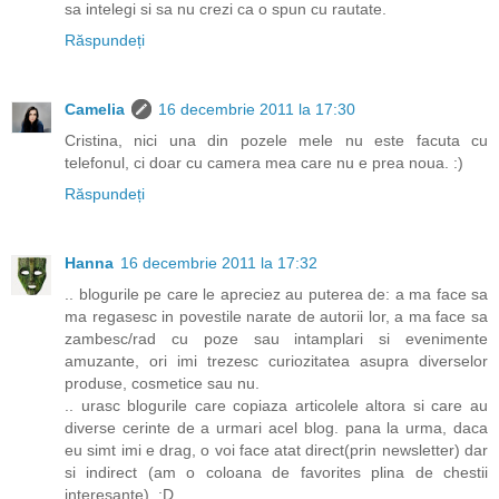
sa intelegi si sa nu crezi ca o spun cu rautate.
Răspundeți
Camelia
16 decembrie 2011 la 17:30
Cristina, nici una din pozele mele nu este facuta cu
telefonul, ci doar cu camera mea care nu e prea noua. :)
Răspundeți
Hanna
16 decembrie 2011 la 17:32
.. blogurile pe care le apreciez au puterea de: a ma face sa
ma regasesc in povestile narate de autorii lor, a ma face sa
zambesc/rad cu poze sau intamplari si evenimente
amuzante, ori imi trezesc curiozitatea asupra diverselor
produse, cosmetice sau nu.
.. urasc blogurile care copiaza articolele altora si care au
diverse cerinte de a urmari acel blog. pana la urma, daca
eu simt imi e drag, o voi face atat direct(prin newsletter) dar
si indirect (am o coloana de favorites plina de chestii
interesante). :D