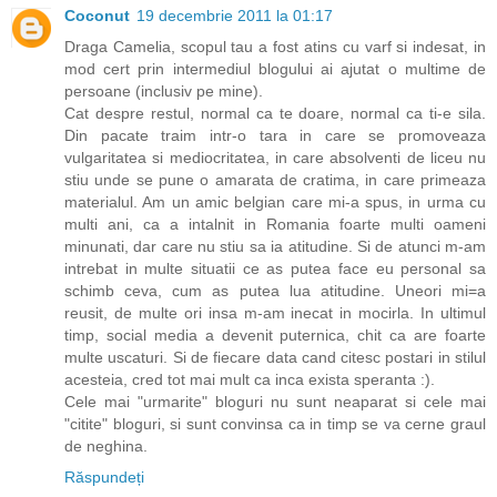
Coconut
19 decembrie 2011 la 01:17
Draga Camelia, scopul tau a fost atins cu varf si indesat, in
mod cert prin intermediul blogului ai ajutat o multime de
persoane (inclusiv pe mine).
Cat despre restul, normal ca te doare, normal ca ti-e sila.
Din pacate traim intr-o tara in care se promoveaza
vulgaritatea si mediocritatea, in care absolventi de liceu nu
stiu unde se pune o amarata de cratima, in care primeaza
materialul. Am un amic belgian care mi-a spus, in urma cu
multi ani, ca a intalnit in Romania foarte multi oameni
minunati, dar care nu stiu sa ia atitudine. Si de atunci m-am
intrebat in multe situatii ce as putea face eu personal sa
schimb ceva, cum as putea lua atitudine. Uneori mi=a
reusit, de multe ori insa m-am inecat in mocirla. In ultimul
timp, social media a devenit puternica, chit ca are foarte
multe uscaturi. Si de fiecare data cand citesc postari in stilul
acesteia, cred tot mai mult ca inca exista speranta :).
Cele mai "urmarite" bloguri nu sunt neaparat si cele mai
"citite" bloguri, si sunt convinsa ca in timp se va cerne graul
de neghina.
Răspundeți