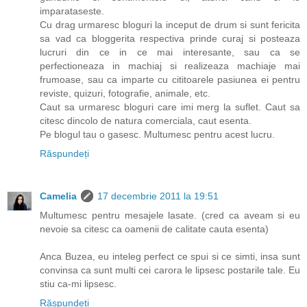
imparataseste.
Cu drag urmaresc bloguri la inceput de drum si sunt fericita
sa vad ca bloggerita respectiva prinde curaj si posteaza
lucruri din ce in ce mai interesante, sau ca se
perfectioneaza in machiaj si realizeaza machiaje mai
frumoase, sau ca imparte cu cititoarele pasiunea ei pentru
reviste, quizuri, fotografie, animale, etc.
Caut sa urmaresc bloguri care imi merg la suflet. Caut sa
citesc dincolo de natura comerciala, caut esenta.
Pe blogul tau o gasesc. Multumesc pentru acest lucru.
Răspundeți
Camelia
17 decembrie 2011 la 19:51
Multumesc pentru mesajele lasate. (cred ca aveam si eu
nevoie sa citesc ca oamenii de calitate cauta esenta)
Anca Buzea, eu inteleg perfect ce spui si ce simti, insa sunt
convinsa ca sunt multi cei carora le lipsesc postarile tale. Eu
stiu ca-mi lipsesc.
Răspundeți