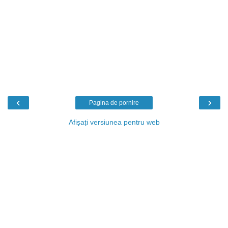
‹
›
Pagina de pornire
Afișați versiunea pentru web