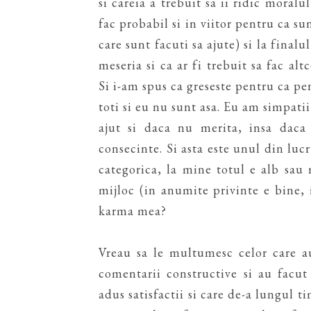
si careia a trebuit sa ii ridic moral
fac probabil si in viitor pentru ca su
care sunt facuti sa ajute) si la final
meseria si ca ar fi trebuit sa fac al
Si i-am spus ca greseste pentru ca pe
toti si eu nu sunt asa. Eu am simpatii
ajut si daca nu merita, insa daca
consecinte. Si asta este unul din lucr
categorica, la mine totul e alb sau 
mijloc (in anumite privinte e bine, 
karma mea?
Vreau sa le multumesc celor care au
comentarii constructive si au facut
adus satisfactii si care de-a lungul t