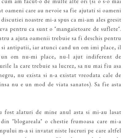
ul cum am facut-o de multe alte ori (si o s-o mai
nt oameni care au nevoie sa fie ajutati si oameni
ul discutiei noastre mi-a spus ca mi-am ales gresit
tceva pentru ca sunt o "mangaietoare de suflete".
ntru a ajuta oamenii trebuie sa fi deschis pentru
 si antipatii, iar atunci cand un om imi place, il
 un om nu-mi place, nu-l ajut indiferent de
urile la care trebuie sa lucrez, sa nu mai fiu asa
negru, nu exista si n-a existat vreodata cale de
insa nu e un mod de viata sanatos). Sa fie asta
 fost alaturi de mine anul asta si mi-au lasat
 din "blogareala" o chestie frumoasa care mi-a
impului m-a si invatat niste lucruri pe care altfel