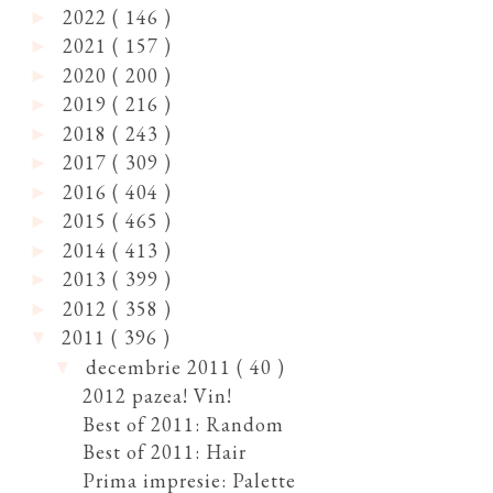
2022
( 146 )
►
2021
( 157 )
►
2020
( 200 )
►
2019
( 216 )
►
2018
( 243 )
►
2017
( 309 )
►
2016
( 404 )
►
2015
( 465 )
►
2014
( 413 )
►
2013
( 399 )
►
2012
( 358 )
►
2011
( 396 )
▼
decembrie 2011
( 40 )
▼
2012 pazea! Vin!
Best of 2011: Random
Best of 2011: Hair
Prima impresie: Palette