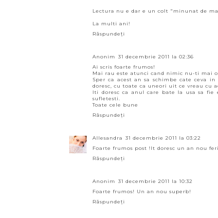
Lectura nu e dar e un colt "minunat de mag
La multi ani!
Răspundeți
Anonim
31 decembrie 2011 la 02:36
Ai scris foarte frumos!
Mai rau este atunci cand nimic nu-ti mai ofe
Sper ca acest an sa schimbe cate ceva in
doresc, cu toate ca uneori uit ce vreau cu a
Iti doresc ca anul care bate la usa sa fie
sufletesti.
Toate cele bune
Răspundeți
Allesandra
31 decembrie 2011 la 03:22
Foarte frumos post !It doresc un an nou feri
Răspundeți
Anonim
31 decembrie 2011 la 10:32
Foarte frumos! Un an nou superb!
Răspundeți