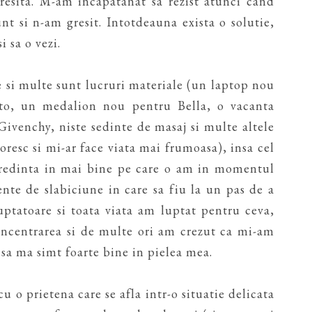
resita. M-am incapatanat sa rezist atunci cand
nt si n-am gresit. Intotdeauna exista o solutie,
i sa o vezi.
 si multe sunt lucruri materiale (un laptop nou
oto, un medalion nou pentru Bella, o vacanta
venchy, niste sedinte de masaj si multe altele
doresc si mi-ar face viata mai frumoasa), insa cel
credinta in mai bine pe care o am in momentul
te de slabiciune in care sa fiu la un pas de a
uptatoare si toata viata am luptat pentru ceva,
oncentrarea si de multe ori am crezut ca mi-am
 sa ma simt foarte bine in pielea mea.
 o prietena care se afla intr-o situatie delicata