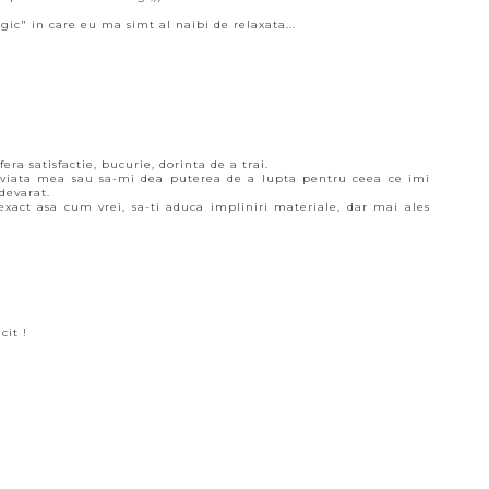
ic" in care eu ma simt al naibi de relaxata...
ra satisfactie, bucurie, dorinta de a trai.
 viata mea sau sa-mi dea puterea de a lupta pentru ceea ce imi
devarat.
 exact asa cum vrei, sa-ti aduca impliniri materiale, dar mai ales
cit !