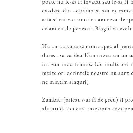
poate nu le-as fi invatat sau le-as fi
evadare din cotidian si asa va ramane
asta si cat voi simti ca am ceva de sp
ce am eu de povestit. Blogul va evolu
Nu am sa va urez nimic special pentru
doresc sa va dea Dumnezeu un an as
intr-un mod frumos (de multe ori 
multe ori dorintele noastre nu sunt ce
ne mintim singuri).
Zambiti (oricat v-ar fi de greu) si pr
alaturi de cei care inseamna ceva pent