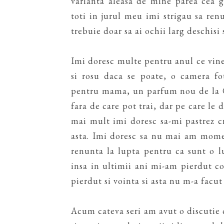
varianta aleasa de mine parea cea g
toti in jurul meu imi strigau sa renu
trebuie doar sa ai ochii larg deschisi s
Imi doresc multe pentru anul ce vine
si rosu daca se poate, o camera f
pentru mama, un parfum nou de la Gi
fara de care pot trai, dar pe care le 
mai mult imi doresc sa-mi pastrez 
asta. Imi doresc sa nu mai am momen
renunta la lupta pentru ca sunt o l
insa in ultimii ani mi-am pierdut c
pierdut si vointa si asta nu m-a facut
Acum cateva seri am avut o discutie cu