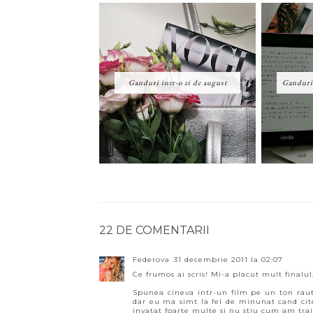
Ganduri intr-o zi de august
Ganduri 
22 DE COMENTARII
Federova
31 decembrie 2011 la 02:07
Ce frumos ai scris! Mi-a placut mult final
Spunea cineva intr-un film pe un ton rautac
dar eu ma simt la fel de minunat cand cite
invatat foarte multe si nu stiu cum am trai