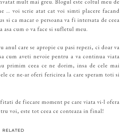
 invatat mult mai greu. Blogul este coltul meu de
 ... voi scrie atat cat voi simti placere facand
us si ca macar o persoana va fi intersata de ceea
a asa cum o va face si sufletul meu.
 anul care se apropie cu pasi repezi, ci doar va
a cum aveti nevoie pentru a va continua viata
nu primim ceea ce ne dorim, insa de cele mai
le ce ne-ar oferi fericirea la care speram toti si
ofitati de fiecare moment pe care viata vi-l ofera
ru voi, este tot ceea ce conteaza in final!
RELATED