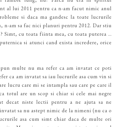
ant al lui 2011 pentru ca n-am facut nimic anul
robleme si daca ma gandesc la toate lucrurile
nu, n-am sa fac nici planuri pentru 2012. Dar stiu
? Simt, cu toata fiinta mea, cu toata puterea ...
puternica si atunci cand exista incredere, orice
spun multe nu ma refer ca am invatat ce poti
refer ca am invatat sa iau lucrurile asa cum vin si
are lucru care mi se intampla sau care pe care il
ca totul are un scop si chiar si cele mai negre
t decat niste lectii pentru a ne ajuta sa ne
invatat sa nu astept nimic de la nimeni (nu ca o
lucrurile asa cum simt chiar daca de multe ori