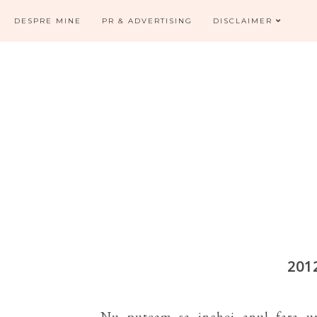
DESPRE MINE
PR & ADVERTISING
DISCLAIMER
201
Nu puteam sa inchei anul fara un