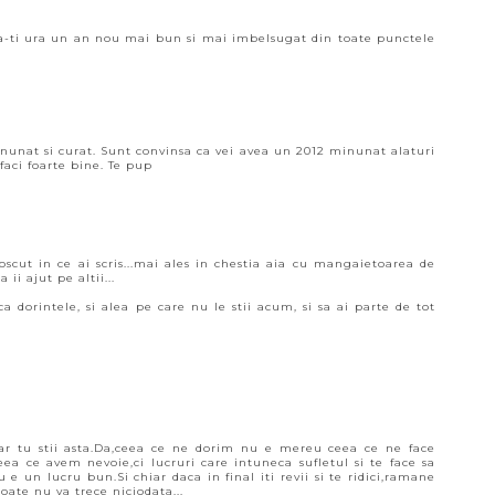
a a-ti ura un an nou mai bun si mai imbelsugat din toate punctele
inunat si curat. Sunt convinsa ca vei avea un 2012 minunat alaturi
 faci foarte bine. Te pup
ut in ce ai scris...mai ales in chestia aia cu mangaietoarea de
 ii ajut pe altii...
ca dorintele, si alea pe care nu le stii acum, si sa ai parte de tot
.
,iar tu stii asta.Da,ceea ce ne dorim nu e mereu ceea ce ne face
eea ce avem nevoie,ci lucruri care intuneca sufletul si te face sa
u e un lucru bun.Si chiar daca in final iti revii si te ridici,ramane
oate nu va trece niciodata...