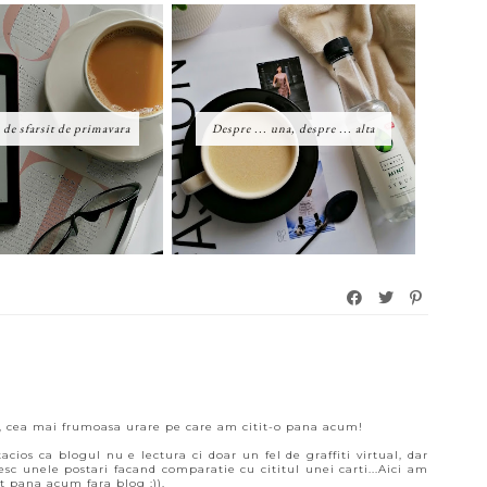
de sfarsit de primavara
Despre ... una, despre ... alta
ul, cea mai frumoasa urare pe care am citit-o pana acum!
ios ca blogul nu e lectura ci doar un fel de graffiti virtual, dar
sc unele postari facand comparatie cu cititul unei carti...Aici am
t pana acum fara blog ;)).