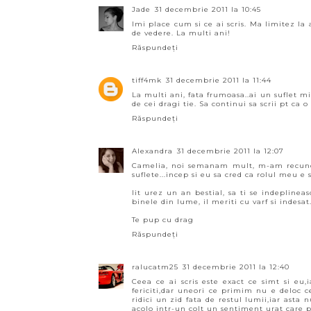
Jade
31 decembrie 2011 la 10:45
Imi place cum si ce ai scris. Ma limitez l
de vedere. La multi ani!
Răspundeți
tiff4mk
31 decembrie 2011 la 11:44
La multi ani, fata frumoasa..ai un suflet m
de cei dragi tie. Sa continui sa scrii pt ca o
Răspundeți
Alexandra
31 decembrie 2011 la 12:07
Camelia, noi semanam mult, m-am recunosc
suflete...incep si eu sa cred ca rolul meu e sa
Iit urez un an bestial, sa ti se indeplineas
binele din lume, il meriti cu varf si indesat
Te pup cu drag
Răspundeți
ralucatm25
31 decembrie 2011 la 12:40
Ceea ce ai scris este exact ce simt si eu
fericiti,dar uneori ce primim nu e deloc c
ridici un zid fata de restul lumii,iar asta n
acolo intr-un colt un sentiment urat care p