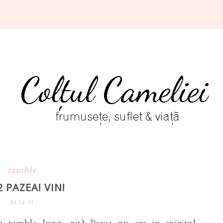
ramble
2 PAZEA! VIN!
31.12.11
 ramble lung, nu? Parca nu era in spiritul