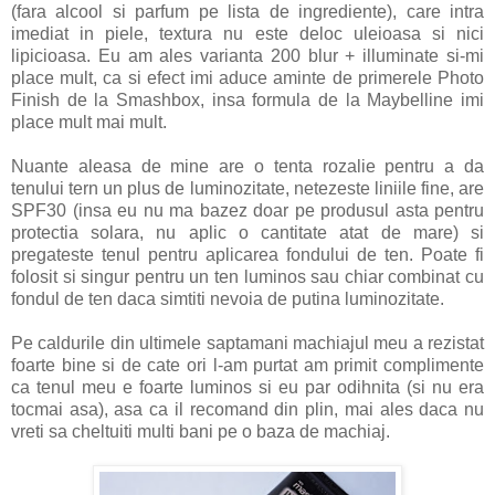
(fara alcool si parfum pe lista de ingrediente), care intra
imediat in piele, textura nu este deloc uleioasa si nici
lipicioasa. Eu am ales varianta 200 blur + illuminate si-mi
place mult, ca si efect imi aduce aminte de primerele Photo
Finish de la Smashbox, insa formula de la Maybelline imi
place mult mai mult.
Nuante aleasa de mine are o tenta rozalie pentru a da
tenului tern un plus de luminozitate, netezeste liniile fine, are
SPF30 (insa eu nu ma bazez doar pe produsul asta pentru
protectia solara, nu aplic o cantitate atat de mare) si
pregateste tenul pentru aplicarea fondului de ten. Poate fi
folosit si singur pentru un ten luminos sau chiar combinat cu
fondul de ten daca simtiti nevoia de putina luminozitate.
Pe caldurile din ultimele saptamani machiajul meu a rezistat
foarte bine si de cate ori l-am purtat am primit complimente
ca tenul meu e foarte luminos si eu par odihnita (si nu era
tocmai asa), asa ca il recomand din plin, mai ales daca nu
vreti sa cheltuiti multi bani pe o baza de machiaj.