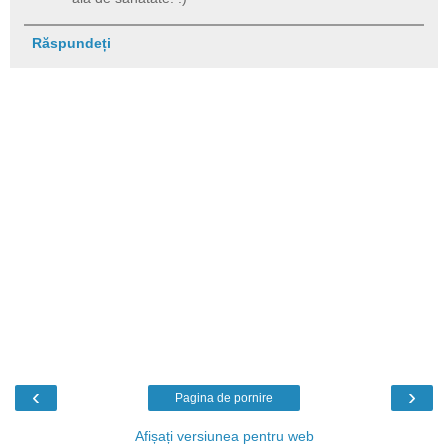
Răspundeți
‹
›
Pagina de pornire
Afișați versiunea pentru web