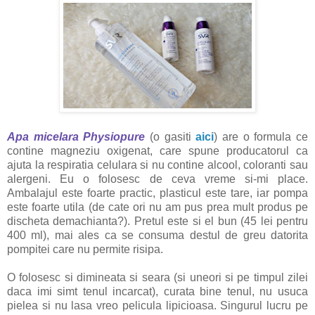
Apa micelara Physiopure
(o gasiti
aici
) are o formula ce
contine magneziu oxigenat, care spune producatorul ca
ajuta la respiratia celulara si nu contine alcool, coloranti sau
alergeni. Eu o folosesc de ceva vreme si-mi place.
Ambalajul este foarte practic, plasticul este tare, iar pompa
este foarte utila (de cate ori nu am pus prea mult produs pe
discheta demachianta?). Pretul este si el bun (45 lei pentru
400 ml), mai ales ca se consuma destul de greu datorita
pompitei care nu permite risipa.
O folosesc si dimineata si seara (si uneori si pe timpul zilei
daca imi simt tenul incarcat), curata bine tenul, nu usuca
pielea si nu lasa vreo pelicula lipicioasa. Singurul lucru pe