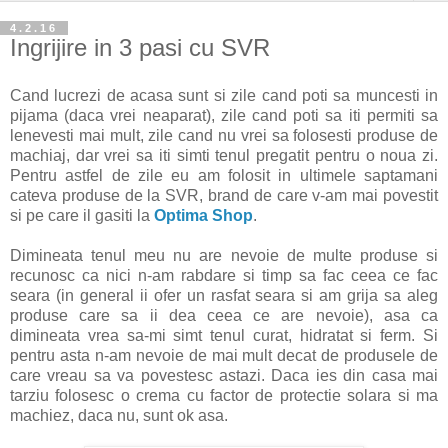
4.2.16
Ingrijire in 3 pasi cu SVR
Cand lucrezi de acasa sunt si zile cand poti sa muncesti in
pijama (daca vrei neaparat), zile cand poti sa iti permiti sa
lenevesti mai mult, zile cand nu vrei sa folosesti produse de
machiaj, dar vrei sa iti simti tenul pregatit pentru o noua zi.
Pentru astfel de zile eu am folosit in ultimele saptamani
cateva produse de la SVR, brand de care v-am mai povestit
si pe care il gasiti la
Optima Shop
.
Dimineata tenul meu nu are nevoie de multe produse si
recunosc ca nici n-am rabdare si timp sa fac ceea ce fac
seara (in general ii ofer un rasfat seara si am grija sa aleg
produse care sa ii dea ceea ce are nevoie), asa ca
dimineata vrea sa-mi simt tenul curat, hidratat si ferm. Si
pentru asta n-am nevoie de mai mult decat de produsele de
care vreau sa va povestesc astazi. Daca ies din casa mai
tarziu folosesc o crema cu factor de protectie solara si ma
machiez, daca nu, sunt ok asa.