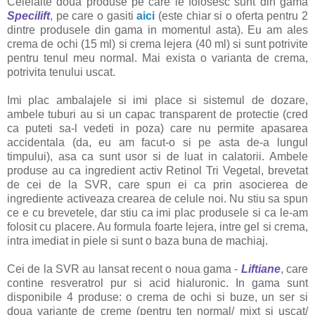
Celelalte doua produse pe care le folosesc sunt din gama
Specilift
, pe care o gasiti
aici
(este chiar si o oferta pentru 2
dintre produsele din gama in momentul asta). Eu am ales
crema de ochi (15 ml) si crema lejera (40 ml) si sunt potrivite
pentru tenul meu normal. Mai exista o varianta de crema,
potrivita tenului uscat.
Imi plac ambalajele si imi place si sistemul de dozare,
ambele tuburi au si un capac transparent de protectie (cred
ca puteti sa-l vedeti in poza) care nu permite apasarea
accidentala (da, eu am facut-o si pe asta de-a lungul
timpului), asa ca sunt usor si de luat in calatorii. Ambele
produse au ca ingredient activ Retinol Tri Vegetal, brevetat
de cei de la SVR, care spun ei ca prin asocierea de
ingrediente activeaza crearea de celule noi. Nu stiu sa spun
ce e cu brevetele, dar stiu ca imi plac produsele si ca le-am
folosit cu placere. Au formula foarte lejera, intre gel si crema,
intra imediat in piele si sunt o baza buna de machiaj.
Cei de la SVR au lansat recent o noua gama -
Liftiane
, care
contine resveratrol pur si acid hialuronic. In gama sunt
disponibile 4 produse: o crema de ochi si buze, un ser si
doua variante de creme (pentru ten normal/ mixt si uscat/