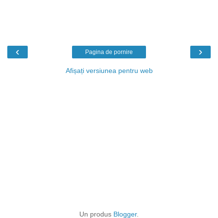
‹
›
Pagina de pornire
Afișați versiunea pentru web
Un produs
Blogger
.