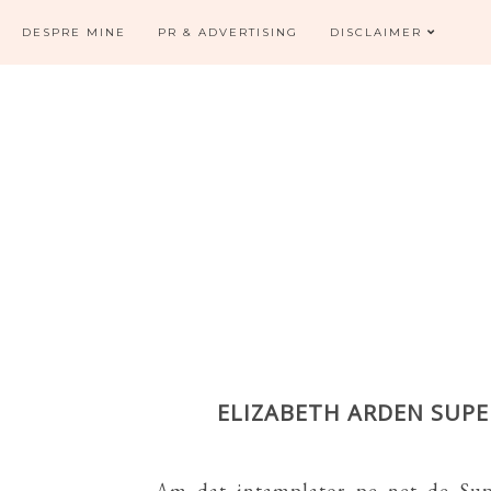
DESPRE MINE
PR & ADVERTISING
DISCLAIMER
ELIZABETH ARDEN SUP
Am dat intamplator pe net de Supe