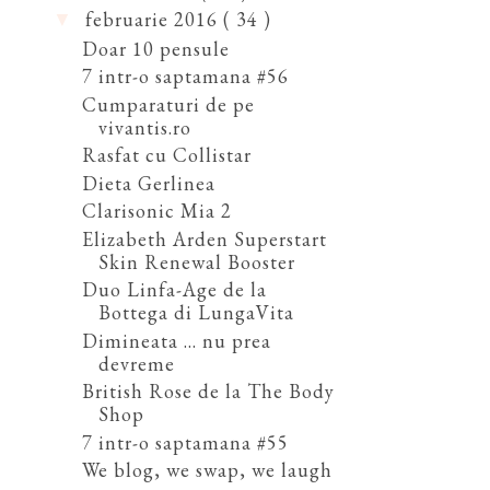
februarie 2016
( 34 )
▼
Doar 10 pensule
7 intr-o saptamana #56
Cumparaturi de pe
vivantis.ro
Rasfat cu Collistar
Dieta Gerlinea
Clarisonic Mia 2
Elizabeth Arden Superstart
Skin Renewal Booster
Duo Linfa-Age de la
Bottega di LungaVita
Dimineata ... nu prea
devreme
British Rose de la The Body
Shop
7 intr-o saptamana #55
We blog, we swap, we laugh