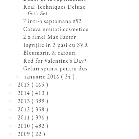
Real Techniques Deluxe
Gift Set
7 intr-o saptamana #53
Cateva noutati cosmetice
2 x rimel Max Factor
Ingrijire in 3 pasi cu SVR
Bleumarin & carouri
Red for Valentine's Day?
Geluri spuma pentru dus
ianuarie 2016
( 34 )
►
2015
( 465 )
►
2014
( 413 )
►
2013
( 399 )
►
2012
( 358 )
►
2011
( 396 )
►
2010
( 492 )
►
2009
( 22 )
►