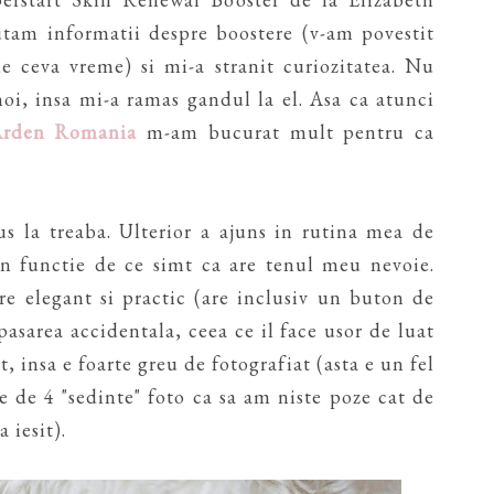
utam informatii despre boostere (v-am povestit
de ceva vreme) si mi-a stranit curiozitatea. Nu
noi, insa mi-a ramas gandul la el. Asa ca atunci
Arden Romania
m-am bucurat mult pentru ca
us la treaba. Ulterior a ajuns in rutina mea de
 in functie de ce simt ca are tenul meu nevoie.
e elegant si practic (are inclusiv un buton de
asarea accidentala, ceea ce il face usor de luat
ct, insa e foarte greu de fotografiat (asta e un fel
e de 4 "sedinte" foto ca sa am niste poze cat de
 iesit).