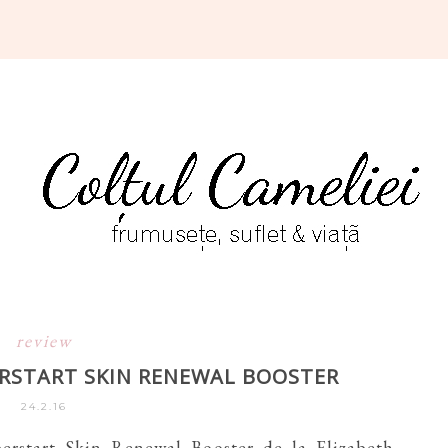
review
ERSTART SKIN RENEWAL BOOSTER
24.2.16
rstart Skin Renewal Booster de la Elizabeth