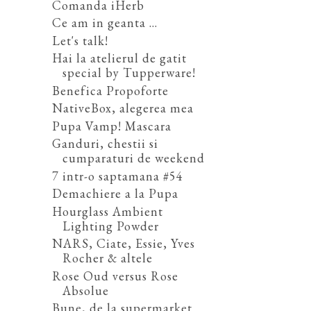
Comanda iHerb
Ce am in geanta ...
Let's talk!
Hai la atelierul de gatit
special by Tupperware!
Benefica Propoforte
NativeBox, alegerea mea
Pupa Vamp! Mascara
Ganduri, chestii si
cumparaturi de weekend
7 intr-o saptamana #54
Demachiere a la Pupa
Hourglass Ambient
Lighting Powder
NARS, Ciate, Essie, Yves
Rocher & altele
Rose Oud versus Rose
Absolue
Bune, de la supermarket