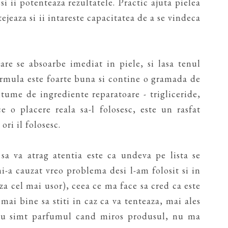
si ii potenteaza rezultatele. Practic ajuta pielea
tejeaza si ii intareste capacitatea de a se vindeca
are se absoarbe imediat in piele, si lasa tenul
ormula este foarte buna si contine o gramada de
tume de ingrediente reparatoare - trigliceride,
e o placere reala sa-l folosesc, este un rasfat
ori il folosesc.
sa va atrag atentia este ca undeva pe lista se
i-a cauzat vreo problema desi l-am folosit si in
za cel mai usor), ceea ce ma face sa cred ca este
mai bine sa stiti in caz ca va tenteaza, mai ales
Nu simt parfumul cand miros produsul, nu ma