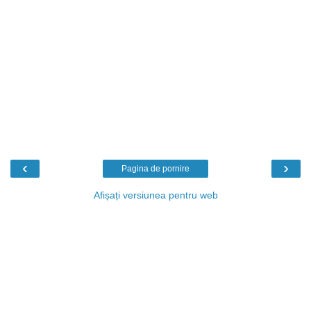
‹
›
Pagina de pornire
Afișați versiunea pentru web