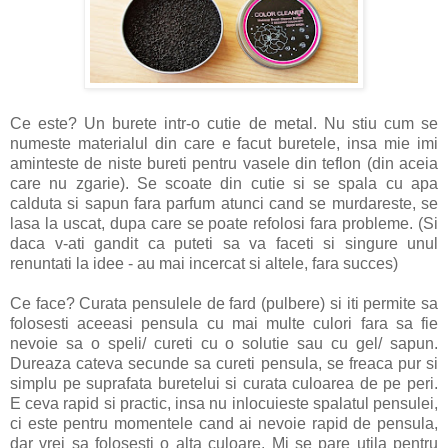
Ce este? Un burete intr-o cutie de metal. Nu stiu cum se
numeste materialul din care e facut buretele, insa mie imi
aminteste de niste bureti pentru vasele din teflon (din aceia
care nu zgarie). Se scoate din cutie si se spala cu apa
calduta si sapun fara parfum atunci cand se murdareste, se
lasa la uscat, dupa care se poate refolosi fara probleme. (Si
daca v-ati gandit ca puteti sa va faceti si singure unul
renuntati la idee - au mai incercat si altele, fara succes)
Ce face? Curata pensulele de fard (pulbere) si iti permite sa
folosesti aceeasi pensula cu mai multe culori fara sa fie
nevoie sa o speli/ cureti cu o solutie sau cu gel/ sapun.
Dureaza cateva secunde sa cureti pensula, se freaca pur si
simplu pe suprafata buretelui si curata culoarea de pe peri.
E ceva rapid si practic, insa nu inlocuieste spalatul pensulei,
ci este pentru momentele cand ai nevoie rapid de pensula,
dar vrei sa folosesti o alta culoare. Mi se pare utila pentru