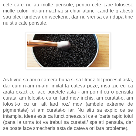
cele care nu au multe pensule, pentru cele care folosesc
multe culori intr-un machiaj si chiar atunci cand te grabesti
sau pleci undeva un weekend, dar nu vrei sa cari dupa tine
nu stiu cate pensule.
As fi vrut sa am o camera buna si sa filmez tot procesul asta,
dar cum n-am m-am limitat la cateva poze, insa zic eu ca
arata exact ce face buretele asta - am pornit cu o pensula
curata, am folosit-o cu un fard mov inchis, am curatat-o, am
folosit-o cu un alt fard roz/ mov (ambele extreme de
pigmentate) si am curatat-o iar. Nu stiu sa explic ce se
intampla, ideea este ca functioneaza si ca e foarte rapid totul
(pana la urma tot va trebui sa curatati/ spalati pensula, dar
se poate face smecheria asta de cateva ori fara probleme).