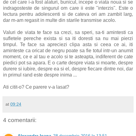
de cel care i-a fost alaturi, bunicul, incepe o viata noua si se
indragosteste de singurul om care ii este "interzis". Este o
lectura pentru adolescenti si de cateva ori am zambit larg,
dar m-am regasit in multe din starile transmise acolo.
Valuri de viata te face sa crezi, sa speri, sa-ti amintesti ca
sufletele pereche exista si sa iti doresti sa nu mai pierzi
timpul. Te face sa apreciezi clipa asta si ceea ce ai, iti
aminteste ca oricat de negru poate sa fie totul intr-un anumit
moment, ce e al tau e acolo si te asteapta, indiferent de cate
piedici pot sa apara. E o carte despre viata si moarte, despre
durere si iubire, despre ea si el, despre fiecare dintre noi, dar
in primul rand este despre inima ...
Ati citit-o? Ce parere v-a lasat?
at
09:24
4 comentarii:
Alexandra Ioana
28 decembrie 2016 la 13:51