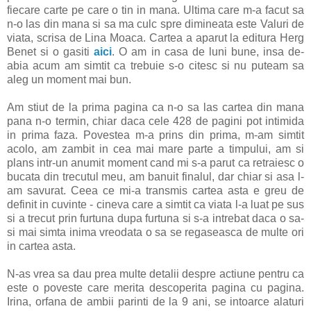
fiecare carte pe care o tin in mana. Ultima care m-a facut sa
n-o las din mana si sa ma culc spre dimineata este Valuri de
viata, scrisa de Lina Moaca. Cartea a aparut la editura Herg
Benet si o gasiti
aici
. O am in casa de luni bune, insa de-
abia acum am simtit ca trebuie s-o citesc si nu puteam sa
aleg un moment mai bun.
Am stiut de la prima pagina ca n-o sa las cartea din mana
pana n-o termin, chiar daca cele 428 de pagini pot intimida
in prima faza. Povestea m-a prins din prima, m-am simtit
acolo, am zambit in cea mai mare parte a timpului, am si
plans intr-un anumit moment cand mi s-a parut ca retraiesc o
bucata din trecutul meu, am banuit finalul, dar chiar si asa l-
am savurat. Ceea ce mi-a transmis cartea asta e greu de
definit in cuvinte - cineva care a simtit ca viata l-a luat pe sus
si a trecut prin furtuna dupa furtuna si s-a intrebat daca o sa-
si mai simta inima vreodata o sa se regaseasca de multe ori
in cartea asta.
N-as vrea sa dau prea multe detalii despre actiune pentru ca
este o poveste care merita descoperita pagina cu pagina.
Irina, orfana de ambii parinti de la 9 ani, se intoarce alaturi