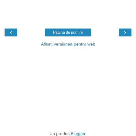
‹
›
Pagina de pornire
Afișați versiunea pentru web
Un produs
Blogger
.