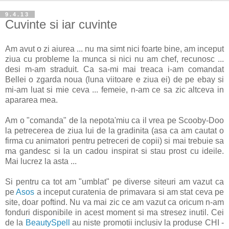
9.4.13
Cuvinte si iar cuvinte
Am avut o zi aiurea ... nu ma simt nici foarte bine, am inceput
ziua cu probleme la munca si nici nu am chef, recunosc ...
desi m-am straduit. Ca sa-mi mai treaca i-am comandat
Bellei o zgarda noua (luna viitoare e ziua ei) de pe ebay si
mi-am luat si mie ceva ... femeie, n-am ce sa zic altceva in
apararea mea.
Am o "comanda" de la nepota'miu ca il vrea pe Scooby-Doo
la petrecerea de ziua lui de la gradinita (asa ca am cautat o
firma cu animatori pentru petreceri de copii) si mai trebuie sa
ma gandesc si la un cadou inspirat si stau prost cu ideile.
Mai lucrez la asta ...
Si pentru ca tot am "umblat" pe diverse siteuri am vazut ca
pe
Asos
a inceput curatenia de primavara si am stat ceva pe
site, doar poftind. Nu va mai zic ce am vazut ca oricum n-am
fonduri disponibile in acest moment si ma stresez inutil. Cei
de la
BeautySpell
au niste promotii inclusiv la produse CHI -