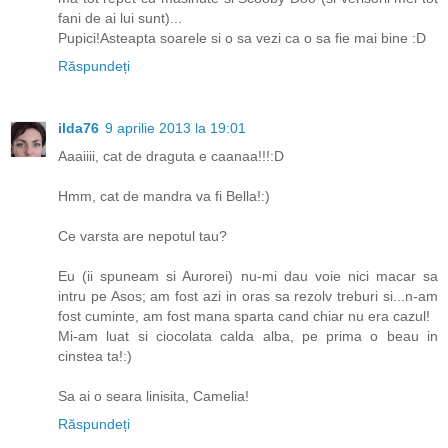
fani de ai lui sunt)...
Pupici!Asteapta soarele si o sa vezi ca o sa fie mai bine :D
Răspundeți
ilda76
9 aprilie 2013 la 19:01
Aaaiiii, cat de draguta e caanaa!!!:D
Hmm, cat de mandra va fi Bella!:)
Ce varsta are nepotul tau?
Eu (ii spuneam si Aurorei) nu-mi dau voie nici macar sa
intru pe Asos; am fost azi in oras sa rezolv treburi si...n-am
fost cuminte, am fost mana sparta cand chiar nu era cazul!
Mi-am luat si ciocolata calda alba, pe prima o beau in
cinstea ta!:)
Sa ai o seara linisita, Camelia!
Răspundeți