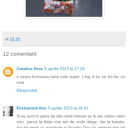
at
16:29
12 comentarii:
Catalina Sora
9 aprilie 2013 la 17:24
o seara frumoasa.cana este super :).fug si eu sa imi fac un
ceai
Răspundeți
Enchanted Ana
9 aprilie 2013 la 18:41
Si eu sunt in pana de idei cand trbeuie sa le iau cadou celor
mici...parca la fetite mai am de unde alege, dar la baietei,
ma tot repet cu masinute si Scooby Doo (si verisorii mei tot