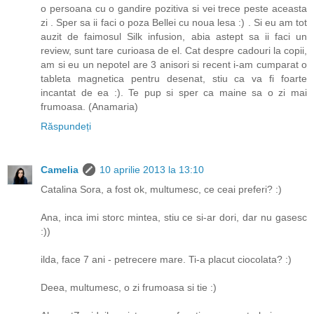
o persoana cu o gandire pozitiva si vei trece peste aceasta
zi . Sper sa ii faci o poza Bellei cu noua lesa :) . Si eu am tot
auzit de faimosul Silk infusion, abia astept sa ii faci un
review, sunt tare curioasa de el. Cat despre cadouri la copii,
am si eu un nepotel are 3 anisori si recent i-am cumparat o
tableta magnetica pentru desenat, stiu ca va fi foarte
incantat de ea :). Te pup si sper ca maine sa o zi mai
frumoasa. (Anamaria)
Răspundeți
Camelia
10 aprilie 2013 la 13:10
Catalina Sora, a fost ok, multumesc, ce ceai preferi? :)
Ana, inca imi storc mintea, stiu ce si-ar dori, dar nu gasesc
:))
ilda, face 7 ani - petrecere mare. Ti-a placut ciocolata? :)
Deea, multumesc, o zi frumoasa si tie :)