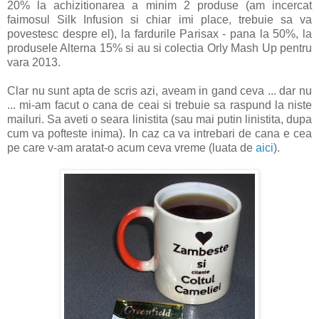
20% la achizitionarea a minim 2 produse (am incercat
faimosul Silk Infusion si chiar imi place, trebuie sa va
povestesc despre el), la fardurile Parisax - pana la 50%, la
produsele Alterna 15% si au si colectia Orly Mash Up pentru
vara 2013.
Clar nu sunt apta de scris azi, aveam in gand ceva ... dar nu
... mi-am facut o cana de ceai si trebuie sa raspund la niste
mailuri. Sa aveti o seara linistita (sau mai putin linistita, dupa
cum va pofteste inima). In caz ca va intrebari de cana e cea
pe care v-am aratat-o acum ceva vreme (luata de
aici
).