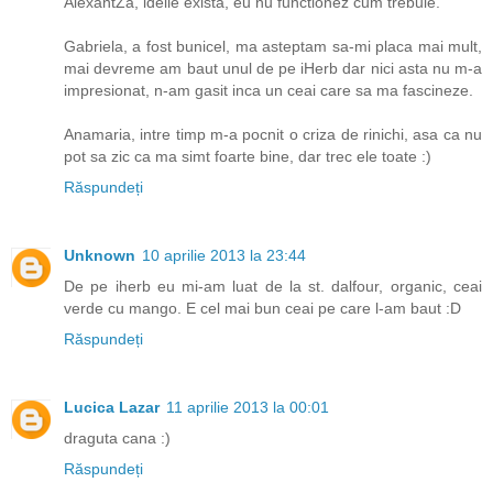
AlexantZa, ideile exista, eu nu functionez cum trebuie.
Gabriela, a fost bunicel, ma asteptam sa-mi placa mai mult,
mai devreme am baut unul de pe iHerb dar nici asta nu m-a
impresionat, n-am gasit inca un ceai care sa ma fascineze.
Anamaria, intre timp m-a pocnit o criza de rinichi, asa ca nu
pot sa zic ca ma simt foarte bine, dar trec ele toate :)
Răspundeți
Unknown
10 aprilie 2013 la 23:44
De pe iherb eu mi-am luat de la st. dalfour, organic, ceai
verde cu mango. E cel mai bun ceai pe care l-am baut :D
Răspundeți
Lucica Lazar
11 aprilie 2013 la 00:01
draguta cana :)
Răspundeți